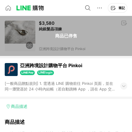
筆記
$3,580
純銀髮晶項鍊
商品已停售
亞洲跨境設計購物平台 Pinkoi
亞洲跨境設計購物平台 Pinkoi
[一般商品贈點規則] 1. 需透過 LINE 購物前往 Pinkoi 頁面，並在
同一瀏覽器於 24 小時內結帳（若自動跳轉 App ，請在 App 交
易），才具點數回饋資格。 2. 點數回饋計算將扣除訂單金額中的
運費與金流手續費與手動輸入之優惠碼折扣。 3. LINE 購物點數
回饋訂單不得享有 Pinkoi 站方優惠，例如首購優惠，P coins，
商品描述
全站(不包含手動輸入之優惠碼)。 4. 透過 LINE 購物連結到
Pinkoi 以外之網站購買之商品不具贈點資格。 5. 取消訂單或退貨
商品描述
行為，不具贈點資格，部分退款不在此限。 6. APP 請更新至
Android v4.6.0 / iOS v4.1.5 以上才具贈點資格。 7. 點數將於出