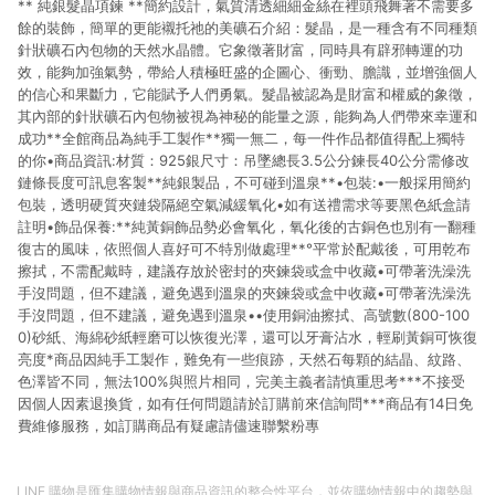
** 純銀髮晶項鍊 **簡約設計，氣質清透細細金絲在裡頭飛舞著不需要多
貨後 45 天後發送。 8. 群眾募資商品，禮物卡，開館保證金，補
運費，攤位費等不具贈點資格。 9. LINE 購物站上之商品規格、
餘的裝飾，簡單的更能襯托祂的美礦石介紹：髮晶，是一種含有不同種類
顏色、價位、贈品如與 Pinkoi 商品資訊頁及購物車不符，以
針狀礦石內包物的天然水晶體。它象徵著財富，同時具有辟邪轉運的功
Pinkoi 購物商品資訊頁及購物車標示為準。 10. 點數紅包使用規
效，能夠加強氣勢，帶給人積極旺盛的企圖心、衝勁、膽識，並增強個人
則請以點數紅包活動說明為準。 11. 若於 LINE 購物前往 Pinkoi
的信心和果斷力，它能賦予人們勇氣。髮晶被認為是財富和權威的象徵，
頁面後才首次下載 Pinkoi APP 並完成訂單，不符合導購資格；承
其內部的針狀礦石內包物被視為神秘的能量之源，能夠為人們帶來幸運和
上，首次下載 Pinkoi APP 後，需透過 LINE 購物前往 Pinkoi 頁
成功**全館商品為純手工製作**獨一無二，每一件作品都值得配上獨特
面，方享導購資格。
的你•商品資訊:材質：925銀尺寸：吊墜總長3.5公分鍊長40公分需修改
鏈條長度可訊息客製**純銀製品，不可碰到溫泉**•包裝:•一般採用簡約
包裝，透明硬質夾鏈袋隔絕空氣減緩氧化•如有送禮需求等要黑色紙盒請
註明•飾品保養:**純黃銅飾品勢必會氧化，氧化後的古銅色也別有一翻種
復古的風味，依照個人喜好可不特別做處理**°平常於配戴後，可用乾布
擦拭，不需配戴時，建議存放於密封的夾鍊袋或盒中收藏•可帶著洗澡洗
手沒問題，但不建議，避免遇到溫泉的夾鍊袋或盒中收藏•可帶著洗澡洗
手沒問題，但不建議，避免遇到溫泉••使用銅油擦拭、高號數(800-100
0)砂紙、海綿砂紙輕磨可以恢復光澤，還可以牙膏沾水，輕刷黃銅可恢復
亮度*商品因純手工製作，難免有一些痕跡，天然石每顆的結晶、紋路、
色澤皆不同，無法100%與照片相同，完美主義者請慎重思考***不接受
因個人因素退換貨，如有任何問題請於訂購前來信詢問***商品有14日免
費維修服務，如訂購商品有疑慮請儘速聯繫粉專
LINE 購物是匯集購物情報與商品資訊的整合性平台，並依購物情報中的趨勢與