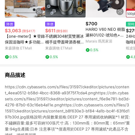
$700
降價
降價
限時
HARIO V60 NEO 樹脂
$3,063
$611
$27
(降$417)
(降$89)
濾杯01/02-琥珀色+聰
【one-meter】★登錄
不銹鋼304材質雙層冰
24H
明濾杯通用矽膠開關 -
Marais 瑪黑家居
保固送咖啡★多功能可
桶手提帶蓋啤酒香檳桶
咖啡
樹脂濾杯02+開關底座
視電蒸鍋(OHL-24038
酒吧ktv冰粒桶奶茶店
嚼 
東森購物 ETMall
東森購物 ETMall
蝦皮
0.5%
SF)
車 
0.5%
0.5%
4.
果 
商品描述
https://cdn.cybassets.com/s/files/31597/ckeditor/pictures/conten
t_4eea0512-b58d-4bcc-8368-a93f75f7cda4.pnghttps://cdn.cybas
sets.com/s/files/31597/ckeditor/pictures/content_f6e9e781-bd3d-
4276-87b0-63c16eb4a11e.pnghttps://cdn.cybassets.com/s/files/3
1597/ckeditor/pictures/content_b8f630e3-bf84-4a1b-bc4f-63f6d1
97b30d.jpg規格說明:內裝數量規格:DEEP 27 專用濾紙收納鋼架*1 材質:
不鏽鋼容量:最多可容納100張尺寸:高：130mm長：80mm寬：65mm"重
量:94g生產國:日本 注意事項"*僅適用於DEEP 27 專用濾紙*此產品不含