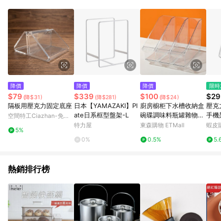
Android v4.6.0 / iOS v4.1.5 以上才具贈點資格。 7. 點數將於出
貨後 45 天後發送。 8. 群眾募資商品，禮物卡，開館保證金，補
運費，攤位費等不具贈點資格。 9. LINE 購物站上之商品規格、
顏色、價位、贈品如與 Pinkoi 商品資訊頁及購物車不符，以
Pinkoi 購物商品資訊頁及購物車標示為準。 10. 點數紅包使用規
則請以點數紅包活動說明為準。 11. 若於 LINE 購物前往 Pinkoi
頁面後才首次下載 Pinkoi APP 並完成訂單，不符合導購資格；承
上，首次下載 Pinkoi APP 後，需透過 LINE 購物前往 Pinkoi 頁
面，方享導購資格。
降價
降價
降價
限時
$79
$339
$100
$29
(降$31)
(降$281)
(降$24)
隔板用壓克力固定底座
日本【YAMAZAKI】Pl
廚房櫥柜下水槽收納盒
壓克
ate日系框型盤架-L
碗碟調味料瓶罐雜物鍋
手機
空間特工Ciazhan-免螺
具置物架收納儲物筐籃
名片
絲角鋼/收納傢俱規劃
特力屋
東森購物 ETMall
蝦皮
5%
贈品禮
0%
0.5%
5.
熱銷排行榜