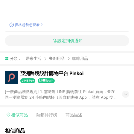
價格趨勢怎麼看？
設定到價通知
分類：
居家生活
餐廚用品
咖啡用品
亞洲跨境設計購物平台 Pinkoi
[一般商品贈點規則] 1. 需透過 LINE 購物前往 Pinkoi 頁面，並在
同一瀏覽器於 24 小時內結帳（若自動跳轉 App ，請在 App 交
易），才具點數回饋資格。 2. 點數回饋計算將扣除訂單金額中的
運費與金流手續費與手動輸入之優惠碼折扣。 3. LINE 購物點數
回饋訂單不得享有 Pinkoi 站方優惠，例如首購優惠，P coins，
相似商品
熱銷排行榜
商品描述
全站(不包含手動輸入之優惠碼)。 4. 透過 LINE 購物連結到
Pinkoi 以外之網站購買之商品不具贈點資格。 5. 取消訂單或退貨
相似商品
行為，不具贈點資格，部分退款不在此限。 6. APP 請更新至