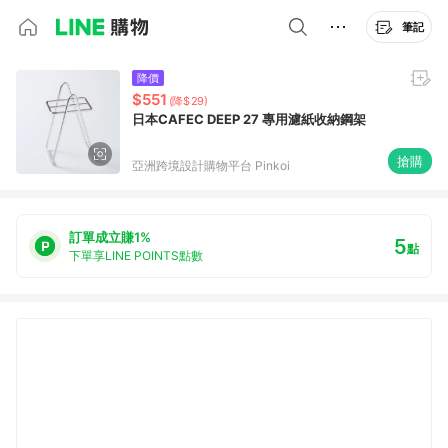
筆記
降價
$551
(降$29)
日本CAFEC DEEP 27 專用濾紙收納鋼架
搶購
亞洲跨境設計購物平台 Pinkoi
訂單成立賺1%
5
點
下單享LINE POINTS點數