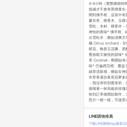
4-6小時（實際燃燒時
熄滅才不會有黑煙產生- 
聞到佛手柑，這當中有
薰衣草、檀香木、玉檀木
雪松、木材、檀香木－雪
神怡的香味* 佛手柑、
出雪松木，猶如清爽又
橘 Citrus orc
橙花、晚香玉花瓣、黑醋
覺放鬆又愉悅的甜味*
草 Cocktail－
味* 巴倫西亞橙、覆盆
綠茶清新感，猶如女神的
衣草香適合夜長惡夢多的
－我沒有特別愛茉莉，但
後喝著一杯高級的玫瑰茶
收到訂單後開始製作，大
照片一模一樣，可接受
LINE購物推薦
下載LINE購物App
最新活