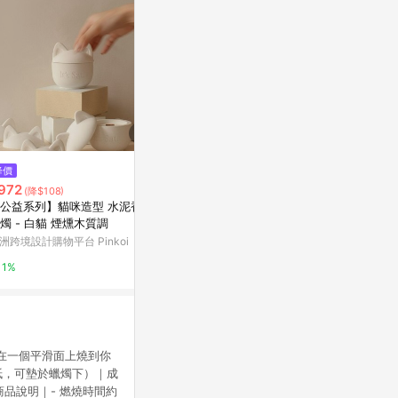
$3,400
$654
降價
Limone Cedrato 香檸花園 香氛
【度身訂製】
972
(降$108)
瓶 250ML
亞洲跨境設計購物
公益系列】貓咪造型 水泥香氛
北歐櫥窗
燭 - 白貓 煙燻木質調
1%
洲跨境設計購物平台 Pinkoi
2%
1%
️ 在一個平滑面上燒到你
紙，可墊於蠟燭下）｜成
｜商品說明｜- 燃燒時間約