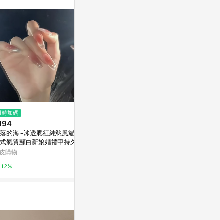
。
$246
$1,904
限時加碼
房思琪的初戀樂園[二手書_良好]
【微瑕特惠】
194
• 奶茶米棕色I
Yahoo購物中心
落的海~冰透腮紅純慾風貓眼
亞洲跨境設計購物
式氣質顯白新娘婚禮甲持久可
0%
卸 CV99
皮購物
1%
12%