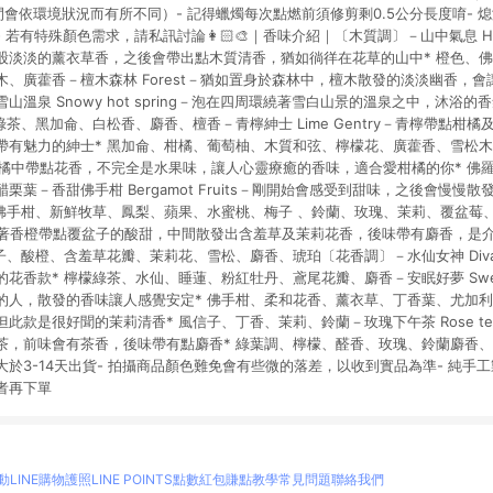
間會依環境狀況而有所不同）- 記得蠟燭每次點燃前須修剪剩0.5公分長度唷- 
若有特殊顏色需求，請私訊討論👩🏻‍🎨｜香味介紹｜〔木質調〕－山中氣息 Hala
股淡淡的薰衣草香，之後會帶出點木質清香，猶如徜徉在花草的山中* 橙色、
、廣藿香－檀木森林 Forest－猶如置身於森林中，檀木散發的淡淡幽香，會
山溫泉 Snowy hot spring－泡在四周環繞著雪白山景的溫泉之中，沐浴
綠茶、黑加侖、白松香、麝香、檀香－青檸紳士 Lime Gentry－青檸帶點柑
帶有魅力的紳士* 黑加侖、柑橘、葡萄柚、木質和弦、檸檬花、廣藿香、雪松木
hard－甘橘中帶點花香，不完全是水果味，讓人心靈療癒的香味，適合愛柑橘的你* 
栗葉－香甜佛手柑 Bergamot Fruits－剛開始會感受到甜味，之後會慢慢
 佛手柑、新鮮牧草、鳳梨、蘋果、水蜜桃、梅子 、鈴蘭、玫瑰、茉莉、覆盆莓
剛開始有著香橙帶點覆盆子的酸甜，中間散發出含羞草及茉莉花香，後味帶有麝香，
子、酸橙、含羞草花瓣、茉莉花、雪松、麝香、琥珀〔花香調〕－水仙女神 Di
花香款* 檸檬綠茶、水仙、睡蓮、粉紅牡丹、鳶尾花瓣、麝香－安眠好夢 Sweet
人，散發的香味讓人感覺安定* 佛手柑、柔和花香、薰衣草、丁香葉、尤加利樹－
此款是很好聞的茉莉清香* 風信子、丁香、茉莉、鈴蘭－玫瑰下午茶 Rose t
，前味會有茶香，後味帶有點麝香* 綠葉調、檸檬、醛香、玫瑰、鈴蘭麝香、礦
於3-14天出貨- 拍攝商品顏色難免會有些微的落差，以收到實品為準- 純手
者再下單
動
LINE購物護照
LINE POINTS點數紅包
賺點教學
常見問題
聯絡我們