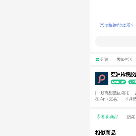
價格趨勢怎麼看？
分類：
居家生活
亞洲跨境設計
[一般商品贈點規則] 1.
在 App 交易），才
扣。 3. LINE 購物
碼)。 4. 透過 LIN
格，部分退款不在此限。 6. 
相似商品
熱銷
後發送。 8. 群眾募
顏色、價位、贈品如與 P
相似商品
使用規則請以點數紅包活動說