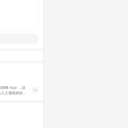
動跳轉 App ，請
輸入之優惠碼折
手動輸入之優惠
行為，不具贈點資
數將於出貨後 45 天
站上之商品規格、
 10. 點數紅包
PP 並完成訂單，不