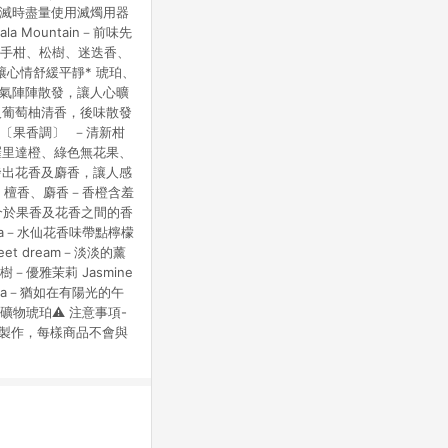
熄滅時盡量使用滅燭用器
 Mountain－前味先
佛手柑、松樹、迷迭香、
讓心情舒緩平靜* 琥珀、
的香氣陣陣散發，讓人心曠
橘及葡萄柚清香，後味散發
〔果香調〕 －清新柑
佛羅里達橙、綠色無花果、
散發出花香及麝香，讓人感
、檀香、麝香－香橙含羞
是介於果香及花香之間的香
va－水仙花香味帶點檸檬
 dream－淡淡的薰
優雅茉莉 Jasmine
ea－猶如在有陽光的午
物琥珀⚠️ 注意事項-
工製作，每樣商品不會與