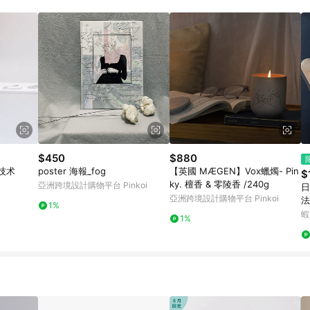
載 Pinkoi APP 後，需透過 LINE 購物前往 Pinkoi 頁面，方享導購資格
$450
$880
技术
poster 海報_fog
【英國 MÆGEN】Vox蠟燭- Pin
$
ky. 檀香 & 零陵香 /240g
亞洲跨境設計購物平台 Pinkoi
日
亞洲跨境設計購物平台 Pinkoi
法
1%
拆
蝦
1%