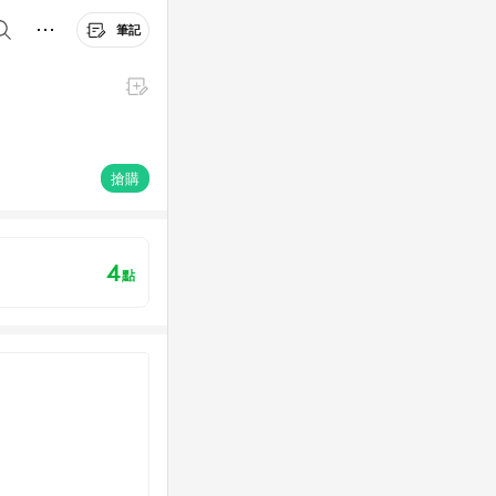
筆記
搶購
4
點