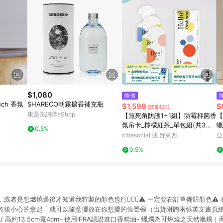
$1,080
降價
ouch 香氛
SHARECO朝霧擴香補充瓶
$1,599
$
(降$421)
康是美網購eShop
【無死角防護1+1組】防霉抑菌香
【
氛吊卡_檸檬紅茶_單包組(共3片)
蠟
0.5%
+防霉抑菌香氛長方卡_迷迭山林_
citiesocial 找 好東西
亞
單包組
0.5%
者是想燃燒過後才知道我特製的顏色也行🧚🏻‍♀️⚠️ 一定要在訂單備註顏色⚠
乾後小心的拿起，就可以隨意擺放在你想擺的位置😆（出貨附贈兩張英文書頁
克/ 高約13.5cm寬4cm- 使用IFRA認證進口香精油- 蠟燭為可燃燒之天然蠟燭