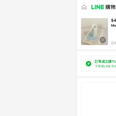
$
Me
亞洲
訂單成立賺1%
下單享LINE P