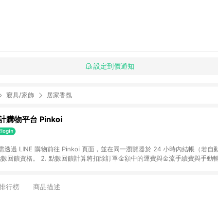
設定到價通知
寢具/家飾
居家香氛
購物平台 Pinkoi
 需透過 LINE 購物前往 Pinkoi 頁面，並在同一瀏覽器於 24 小時內結帳（若自
具點數回饋資格。 2. 點數回饋計算將扣除訂單金額中的運費與金流手續費與手動
點數回饋訂單不得享有 Pinkoi 站方優惠，例如首購優惠，P coins，全站(不包含
E 購物連結到 Pinkoi 以外之網站購買之商品不具贈點資格。 5. 取消訂單或退貨
APP 請更新至Android v4.6.0 / iOS v4.1.5 以上才具贈點資格。 7. 點
排行榜
商品描述
資商品，禮物卡，開館保證金，補運費，攤位費等不具贈點資格。 9. LINE 購物
inkoi 商品資訊頁及購物車不符，以 Pinkoi 購物商品資訊頁及購物車標示為準。
明為準。 11. 若於 LINE 購物前往 Pinkoi 頁面後才首次下載 Pinkoi A