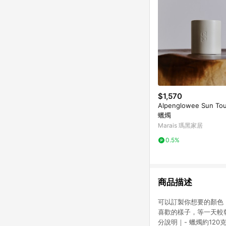
$1,570
Alpenglowee Sun T
蠟燭
Marais 瑪黑家居
0.5%
商品描述
可以訂製你想要的顏色，或
喜歡的樣子，等一天較
分說明｜- 蠟燭約120