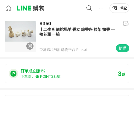
筆記
$350
十二生肖 龍蛇馬羊 香立 線香座 筷架 擴香 一
輪花瓶 一輪
搶購
亞洲跨境設計購物平台 Pinkoi
訂單成立賺1%
3
點
下單享LINE POINTS點數