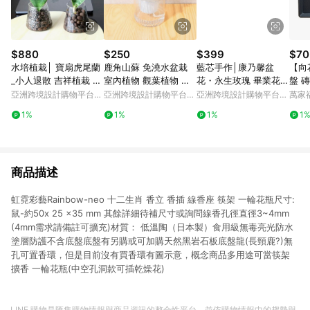
$880
$250
$399
$70
水培植栽│ 寶扇虎尾蘭
鹿角山蘇 免澆水盆栽
藍芯手作│康乃馨盆
【向
_小人退散 吉祥植栽 室
室內植物 觀葉植物 禮
花・永生玫瑰 畢業花束
盤 磚
內植物 辦公室盆栽
物 辦公室小物
生日禮物 母親節禮盒
亞洲跨境設計購物平台
亞洲跨境設計購物平台
亞洲跨境設計購物平台
萬家
Pinkoi
Pinkoi
Pinkoi
1%
1%
1%
1
商品描述
虹霓彩藝Rainbow-neo 十二生肖 香立 香插 線香座 筷架 一輪花瓶尺寸:
鼠-約50x 25 x35 mm 其餘詳細待補尺寸或詢問線香孔徑直徑3~4mm
(4mm需求請備註可擴充)材質： 低溫陶（日本製）食用級無毒亮光防水
塗層防護不含底盤底盤有另購或可加購天然黑岩石板底盤龍(長頸鹿?)無
孔可置香環，但是目前沒有買香環有圖示意，概念商品多用途可當筷架
擴香 一輪花瓶(中空孔洞款可插乾燥花)
LINE 購物是匯集購物情報與商品資訊的整合性平台，並依購物情報中的趨勢與