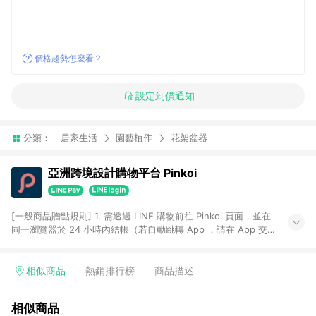
價格趨勢怎麼看？
設定到價通知
分類：
居家生活
園藝植作
花架盆器
亞洲跨境設計購物平台 Pinkoi
[一般商品贈點規則] 1. 需透過 LINE 購物前往 Pinkoi 頁面，並在
同一瀏覽器於 24 小時內結帳（若自動跳轉 App ，請在 App 交
易），才具點數回饋資格。 2. 點數回饋計算將扣除訂單金額中的
運費與金流手續費與手動輸入之優惠碼折扣。 3. LINE 購物點數
回饋訂單不得享有 Pinkoi 站方優惠，例如首購優惠，P coins，
相似商品
熱銷排行榜
商品描述
全站(不包含手動輸入之優惠碼)。 4. 透過 LINE 購物連結到
Pinkoi 以外之網站購買之商品不具贈點資格。 5. 取消訂單或退貨
相似商品
行為，不具贈點資格，部分退款不在此限。 6. APP 請更新至