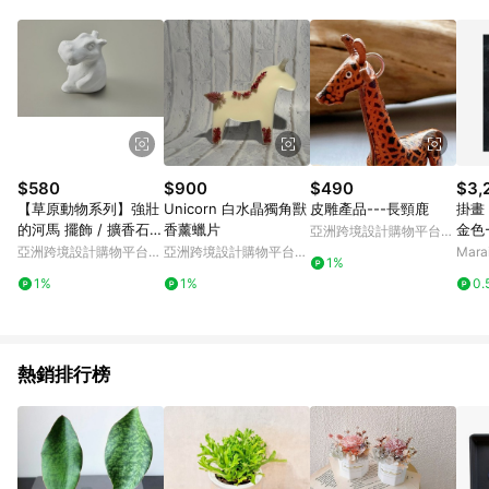
Android v4.6.0 / iOS v4.1.5 以上才具贈點資格。 7. 點數將於出
貨後 45 天後發送。 8. 群眾募資商品，禮物卡，開館保證金，補
運費，攤位費等不具贈點資格。 9. LINE 購物站上之商品規格、
顏色、價位、贈品如與 Pinkoi 商品資訊頁及購物車不符，以
Pinkoi 購物商品資訊頁及購物車標示為準。 10. 點數紅包使用規
則請以點數紅包活動說明為準。 11. 若於 LINE 購物前往 Pinkoi
頁面後才首次下載 Pinkoi APP 並完成訂單，不符合導購資格；承
上，首次下載 Pinkoi APP 後，需透過 LINE 購物前往 Pinkoi 頁
面，方享導購資格。
$580
$900
$490
$3,
【草原動物系列】強壯
Unicorn 白水晶獨角獸
皮雕產品---長頸鹿
掛畫
的河馬 擺飾 / 擴香石 /
香薰蠟片
金色-
亞洲跨境設計購物平台
DIY上色
Pinkoi
亞洲跨境設計購物平台
亞洲跨境設計購物平台
Mar
1%
Pinkoi
Pinkoi
1%
1%
0.
熱銷排行榜