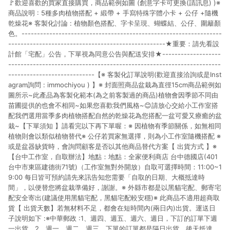
🚩歡迎喜歡的買家直接購買，商品範例如圖 (創意字卡可更換(請訊息) )※
貨後 45 天後發送。 8. 群眾募資商品，禮物卡，開館保證金，補
運費，攤位費等不具贈點資格。 9. LINE 購物站上之商品規格、
商品說明 : 5種多肉植物搭配 + 緞帶 + 手寫特殊字體小卡 + 公仔 +隨機
顏色、價位、贈品如與 Pinkoi 商品資訊頁及購物車不符，以
乾燥花※ 客製化討論 : 植物顏色搭配、字卡呈現、蝴蝶結、公仔、圍籬顏
Pinkoi 購物商品資訊頁及購物車標示為準。 10. 點數紅包使用規
色。-----------------------------------------------------------------
則請以點數紅包活動說明為準。 11. 若於 LINE 購物前往 Pinkoi
---------------------------------------------------★重要：請先看設
頁面後才首次下載 Pinkoi APP 並完成訂單，不符合導購資格；承
計館「宅配」公告，下單視為同意公告與配送安排★-------------------
上，首次下載 Pinkoi APP 後，需透過 LINE 購物前往 Pinkoi 頁
---------------------------------------------------------------------
面，方享導購資格。
----------------------------【※ 客製化訂單說明(歡迎直接洽詢或是Inst
agram詢問 : immochiyou ) 】※ 封面照商品盆栽為直徑15cm商品範例如
圖所示~此產品為客製化範本(為之前客製過的商品)植物會因季節不同由
苗圃提供的也會不相同~如果您喜歡我們風格~😊請放心交給小工作室搭
配我們選用當季多肉植物搭配自然的乾燥花為您搭配一盆可愛又療癒的盆
栽~【下單須知 】請看完以下再下單喔：※ 因植物有季節關係，如無相同
植物則會以類似植物替代※ 公仔若買家無選擇，則為小工作室隨機搭配 ※
或是盆器缺貨時，會詢問顧客是否以其他商品替代方案【 出貨方式 】※
【台中工作室，自取辦法】地點：地點：全家便利商店 台中德國店(401
台中市東區建德街71號)（工作室無對外開放）自取可選擇時間：11:00~1
9:00 每日皆可預約請先來訊告知您需要「自取的日期、大概抵達時
間」，以便替您將盆栽準備好，謝謝。※ 外縣市都是以黑貓宅配、郵寄宅
配安全寄出(建議使用黑貓宅配，黑貓宅配較安穩)※ 此商品不適用超商取
貨【 出貨天數】若無材料不足，都會在短時間內(兩日內)出貨。運送日
子說明如下 :※中華郵政 :1、週四、週五、週六、週日，下訂的訂單下週
一出貨。2、週一、週二、週三，下單的訂單都是隔日出貨，後天抵達。