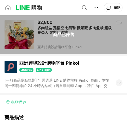
筆記
$2,800
多肉組盆 孫悟空 七龍珠 微景觀 多肉盆栽 超級
賽亞人 客製化送禮
商品已停售
亞洲跨境設計購物平台 Pinkoi
亞洲跨境設計購物平台 Pinkoi
[一般商品贈點規則] 1. 需透過 LINE 購物前往 Pinkoi 頁面，並在
同一瀏覽器於 24 小時內結帳（若自動跳轉 App ，請在 App 交
易），才具點數回饋資格。 2. 點數回饋計算將扣除訂單金額中的
運費與金流手續費與手動輸入之優惠碼折扣。 3. LINE 購物點數
回饋訂單不得享有 Pinkoi 站方優惠，例如首購優惠，P coins，
商品描述
全站(不包含手動輸入之優惠碼)。 4. 透過 LINE 購物連結到
Pinkoi 以外之網站購買之商品不具贈點資格。 5. 取消訂單或退貨
商品描述
行為，不具贈點資格，部分退款不在此限。 6. APP 請更新至
Android v4.6.0 / iOS v4.1.5 以上才具贈點資格。 7. 點數將於出