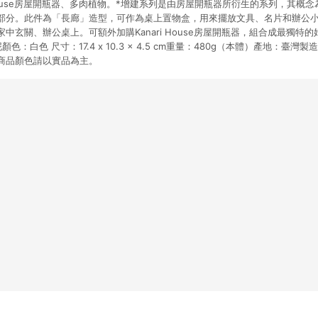
i House房屋開瓶器、多肉植物。*增建系列是由房屋開瓶器所衍生的系列，其概
部分。此件為「長廊」造型，可作為桌上置物盒，用來擺放文具、名片和辦公
中玄關、辦公桌上。可額外加購Kanari House房屋開瓶器，組合成最獨特
色：白色 尺寸：17.4 x 10.3 x 4.5 cm重量：480g（本體）產地：臺
商品顏色請以實品為主。