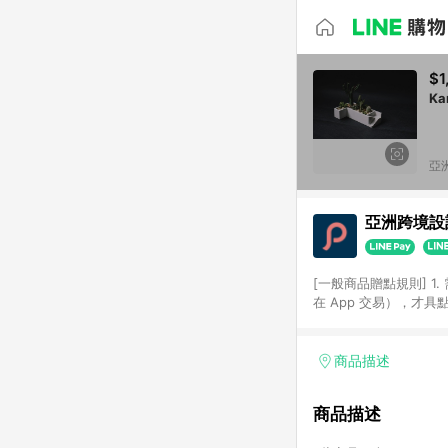
$1
Ka
亞洲
亞洲跨境設計
[一般商品贈點規則] 1.
在 App 交易），才
扣。 3. LINE 購物
碼)。 4. 透過 LIN
格，部分退款不在此限。 6. 
商品描述
後發送。 8. 群眾募
顏色、價位、贈品如與 P
商品描述
使用規則請以點數紅包活動說
符合導購資格；承上，首次下