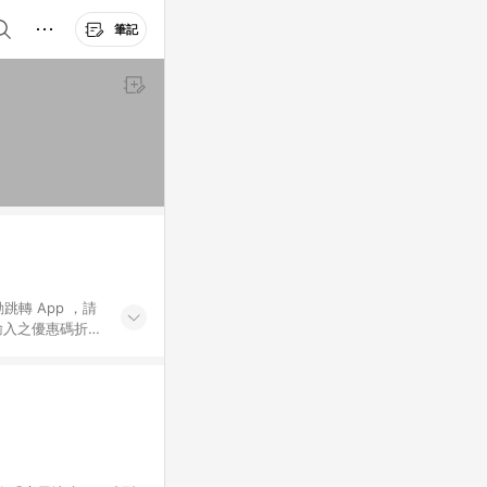
筆記
動跳轉 App ，請
輸入之優惠碼折
手動輸入之優惠
行為，不具贈點資
數將於出貨後 45 天
站上之商品規格、
 10. 點數紅包
PP 並完成訂單，不
。