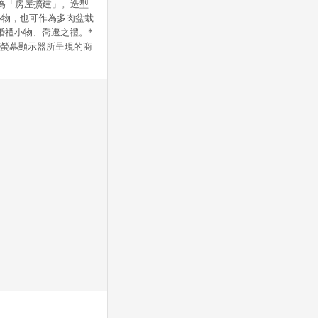
念為「房屋擴建」。造型
小物，也可作為多肉盆栽
的婚禮小物、喬遷之禮。*
灣製造螢幕顯示器所呈現的商