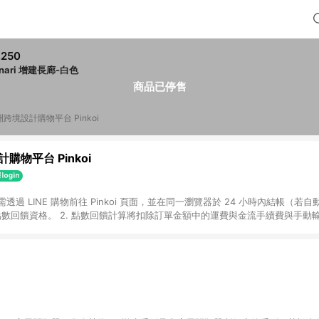
,250
nari 增建長廊-白色
商品已停售
跨境設計購物平台 Pinkoi
購物平台 Pinkoi
 需透過 LINE 購物前往 Pinkoi 頁面，並在同一瀏覽器於 24 小時內結帳（若自
具點數回饋資格。 2. 點數回饋計算將扣除訂單金額中的運費與金流手續費與手動
點數回饋訂單不得享有 Pinkoi 站方優惠，例如首購優惠，P coins，全站(不包含
E 購物連結到 Pinkoi 以外之網站購買之商品不具贈點資格。 5. 取消訂單或退貨
APP 請更新至Android v4.6.0 / iOS v4.1.5 以上才具贈點資格。 7. 點
資商品，禮物卡，開館保證金，補運費，攤位費等不具贈點資格。 9. LINE 購物
inkoi 商品資訊頁及購物車不符，以 Pinkoi 購物商品資訊頁及購物車標示為準。
明為準。 11. 若於 LINE 購物前往 Pinkoi 頁面後才首次下載 Pinkoi A
載 Pinkoi APP 後，需透過 LINE 購物前往 Pinkoi 頁面，方享導購資格