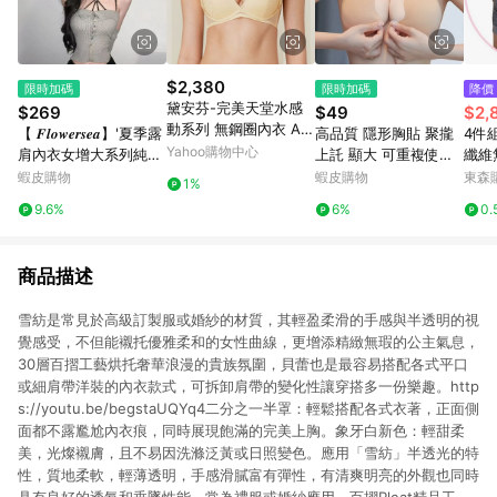
$2,380
限時加碼
限時加碼
降價
黛安芬-完美天堂水感
$269
$49
$2,
動系列 無鋼圈內衣 A-
【 𝑭𝒍𝒐𝒘𝒆𝒓𝒔𝒆𝒂】'夏季露
高品質 隱形胸貼 聚攏
4件
D 柔白
Yahoo購物中心
肩內衣女增大系列純欲
上託 顯大 可重複使用
纖維
聚攏掛脖內衣黑色性感
無痕胸貼 舒適透氣 夏
蝦皮購物
蝦皮購物
東森購
1%
文胸罩厚杯套裝
季 裙子專用 胸墊 乳貼
9.6%
6%
0.
不露點胸貼
商品描述
雪紡是常見於高級訂製服或婚紗的材質，其輕盈柔滑的手感與半透明的視
覺感受，不但能襯托優雅柔和的女性曲線，更增添精緻無瑕的公主氣息，
30層百摺工藝烘托奢華浪漫的貴族氛圍，貝蕾也是最容易搭配各式平口
或細肩帶洋裝的內衣款式，可拆卸肩帶的變化性讓穿搭多一份樂趣。http
s://youtu.be/begstaUQYq4二分之一半罩：輕鬆搭配各式衣著，正面側
面都不露尷尬內衣痕，同時展現飽滿的完美上胸。象牙白新色：輕甜柔
美，光燦襯膚，且不易因洗滌泛黃或日照變色。應用「雪紡」半透光的特
性，質地柔軟，輕薄透明，手感滑膩富有彈性，有清爽明亮的外觀也同時