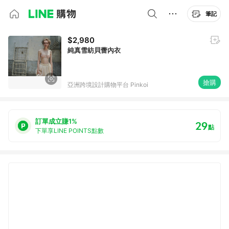
筆記
$2,980
純真雪紡貝蕾內衣
搶購
亞洲跨境設計購物平台 Pinkoi
訂單成立賺1%
29
點
下單享LINE POINTS點數