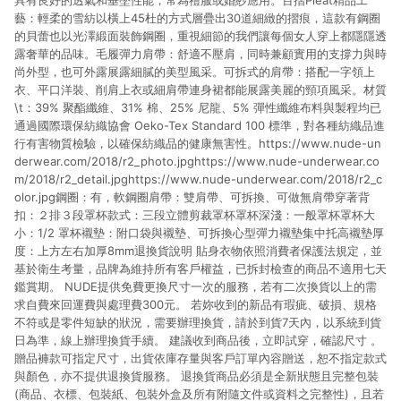
具有良好的透氣和垂墜性能，常為禮服或婚紗應用。百摺Pleat精品工
藝：輕柔的雪紡以橫上45杜的方式層疊出30道細緻的摺痕，這款有鋼圈
的貝蕾也以光澤緞面裝飾鋼圈，重視細節的我們讓每個女人穿上都隱隱透
露奢華的品味。毛履彈力肩帶：舒適不壓肩，同時兼顧實用的支撐力與時
尚外型，也可外露展露細膩的美型風采。可拆式的肩帶：搭配一字領上
衣、平口洋裝、削肩上衣或細肩帶連身裙都能展露美麗的頸項風采。材質
\t：39% 聚酯纖維、31% 棉、25% 尼龍、5% 彈性纖維布料與製程均已
通過國際環保紡織協會 Oeko-Tex Standard 100 標準，對各種紡織品進
行有害物質檢驗，以確保紡織品的健康無害性。https://www.nude-un
derwear.com/2018/r2_photo.jpghttps://www.nude-underwear.co
m/2018/r2_detail.jpghttps://www.nude-underwear.com/2018/r2_c
olor.jpg鋼圈：有，軟鋼圈肩帶：雙肩帶、可拆換、可做無肩帶穿著背
扣：２排３段罩杯款式：三段立體剪裁罩杯罩杯深淺：一般罩杯罩杯大
小：1/2 罩杯襯墊：附口袋與襯墊、可拆換心型彈力襯墊集中托高襯墊厚
度：上方左右加厚8mm退換貨說明 貼身衣物依照消費者保護法規定，並
基於衛生考量，品牌為維持所有客戶權益，已拆封檢查的商品不適用七天
鑑賞期。 NUDE提供免費更換尺寸一次的服務，若有二次換貨以上的需
求自費來回運費與處理費300元。 若妳收到的新品有瑕疵、破損、規格
不符或是零件短缺的狀況，需要辦理換貨，請於到貨7天內，以系統到貨
日為準，線上辦理換貨手續。 建議收到商品後，立即試穿，確認尺寸 。
贈品褲款可指定尺寸，出貨依庫存量與客戶訂單內容贈送，恕不指定款式
與顏色，亦不提供退換貨服務。 退換貨商品必須是全新狀態且完整包裝
(商品、衣標、包裝紙、包裝外盒及所有附隨文件或資料之完整性)，且若