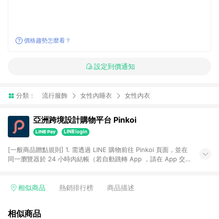
價格趨勢怎麼看？
設定到價通知
分類：
流行服飾
女性內睡衣
女性內衣
亞洲跨境設計購物平台 Pinkoi
[一般商品贈點規則] 1. 需透過 LINE 購物前往 Pinkoi 頁面，並在
同一瀏覽器於 24 小時內結帳（若自動跳轉 App ，請在 App 交
易），才具點數回饋資格。 2. 點數回饋計算將扣除訂單金額中的
運費與金流手續費與手動輸入之優惠碼折扣。 3. LINE 購物點數
回饋訂單不得享有 Pinkoi 站方優惠，例如首購優惠，P coins，
相似商品
熱銷排行榜
商品描述
全站(不包含手動輸入之優惠碼)。 4. 透過 LINE 購物連結到
Pinkoi 以外之網站購買之商品不具贈點資格。 5. 取消訂單或退貨
相似商品
行為，不具贈點資格，部分退款不在此限。 6. APP 請更新至