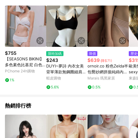
Android v4.6.0 / iOS v4.1.5 以上才具贈點資格。 7. 點數將於出
貨後 45 天後發送。 8. 群眾募資商品，禮物卡，開館保證金，補
運費，攤位費等不具贈點資格。 9. LINE 購物站上之商品規格、
顏色、價位、贈品如與 Pinkoi 商品資訊頁及購物車不符，以
Pinkoi 購物商品資訊頁及購物車標示為準。 10. 點數紅包使用規
則請以點數紅包活動說明為準。 11. 若於 LINE 購物前往 Pinkoi
頁面後才首次下載 Pinkoi APP 並完成訂單，不符合導購資格；承
上，首次下載 Pinkoi APP 後，需透過 LINE 購物前往 Pinkoi 頁
面，方享導購資格。
$755
限時加碼
降價
歷史
【SEASONS BIKINI】
$243
$639
$31
(降$71)
多色素色比基尼 白色 -
DUYI~夢詩 內衣女美
ornoir.co 粉色Zelda半
歐美
138
PChome 24h購物
背單薄款無鋼圈細肩帶
包臀紗網拼接純綿內襯
sexy
文胸小胸聚攏防下垂少
親膚高衩內褲 - L
ss m
蝦皮購物
Marais 瑪黑家居
東森購
1%
女內衣
5.6%
0.5%
0.
熱銷排行榜