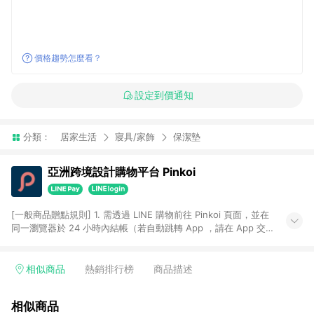
價格趨勢怎麼看？
設定到價通知
分類：
居家生活
寢具/家飾
保潔墊
亞洲跨境設計購物平台 Pinkoi
[一般商品贈點規則] 1. 需透過 LINE 購物前往 Pinkoi 頁面，並在
同一瀏覽器於 24 小時內結帳（若自動跳轉 App ，請在 App 交
易），才具點數回饋資格。 2. 點數回饋計算將扣除訂單金額中的
運費與金流手續費與手動輸入之優惠碼折扣。 3. LINE 購物點數
回饋訂單不得享有 Pinkoi 站方優惠，例如首購優惠，P coins，
相似商品
熱銷排行榜
商品描述
全站(不包含手動輸入之優惠碼)。 4. 透過 LINE 購物連結到
Pinkoi 以外之網站購買之商品不具贈點資格。 5. 取消訂單或退貨
相似商品
行為，不具贈點資格，部分退款不在此限。 6. APP 請更新至