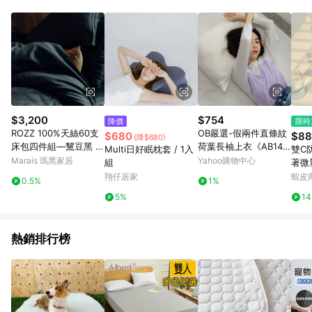
Android v4.6.0 / iOS v4.1.5 以上才具贈點資格。 7. 點數將於出
貨後 45 天後發送。 8. 群眾募資商品，禮物卡，開館保證金，補
運費，攤位費等不具贈點資格。 9. LINE 購物站上之商品規格、
顏色、價位、贈品如與 Pinkoi 商品資訊頁及購物車不符，以
Pinkoi 購物商品資訊頁及購物車標示為準。 10. 點數紅包使用規
則請以點數紅包活動說明為準。 11. 若於 LINE 購物前往 Pinkoi
頁面後才首次下載 Pinkoi APP 並完成訂單，不符合導購資格；承
上，首次下載 Pinkoi APP 後，需透過 LINE 購物前往 Pinkoi 頁
面，方享導購資格。
$3,200
$754
降價
限時
ROZZ 100%天絲60支
OB嚴選-假兩件直條紋
$680
$88
(降$680)
床包四件組—黧豆黑 -
荷葉長袖上衣《AB148
Multi日好眠枕套 / 1入
雙C
標準雙人
68-》
Marais 瑪黑家居
Yahoo購物中心
組
著微
翔仔居家
蝦皮
0.5%
1%
5%
1
熱銷排行榜