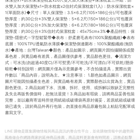
保潔墊x1+防水保潔墊枕套x26尺雙人加大保潔墊+保潔枕套三件組：防
水雙人加大保潔墊x1+防水枕套x2信封式保潔枕套(1入)：防水保潔枕套×
1(單面防水)◆尺寸：單人保潔墊：3.5×6.2尺(105×186公分)/可包覆床
墊厚度：約30公分±3%雙人保潔墊：5×6.2尺(150×186公分)/可包覆床
墊厚度：約30公分±3%加大保潔墊：6×6.2尺(180×186公分)/可包覆床
墊厚度：約30公分±3%信封式保潔枕套：45x75cm±3%◆產品特性：保
潔墊-隱密式ㄇ字型鬆緊帶◆表布：舒柔磨毛表布(100%聚酯纖維)◆表布
底層：100%TPU透氣防水薄膜◆保潔墊側邊圍布：100%聚酯纖維(無防
水)◆產地：台灣Taiwan◆顏色：產品如圖示，網頁圖片因拍攝關係或螢
幕色差，與實品略有差異，產品圖僅供參考，實品顏色更佳。◆清潔方
式：可水洗(勿超過40度C)/不可熨燙/不可乾洗/不可漂白/不可烘乾/懸掛
晾乾◆特別說明：網頁圖片僅為示意圖參考，不含拍攝道具，實際出貨
件數以「商品內容」說明為主。★注意事項： 1.顏色如產品圖示，網頁
圖片可能因拍攝產生色差，與實品略有差異，實際顏色以出貨為主，實品
顏色更佳。2.商品如經下水、洗滌、拆封、使用、或拆解以致缺乏完整性
及失去再販售價值時，恕無法退貨！3.商品如有瑕疵，請將商品妥善包裝
完整，並以廠商寄送時所使用紙箱或破壞袋再原封備妥，若原紙箱或破壞
袋已遺失，請於商品外再行包裝，勿直接在商品原廠包裝上粘貼宅配單或
書寫文字。
LINE 購物是匯集購物情報與商品資訊的整合性平台，並依購物情報中的趨勢與
風格做合作網路商家的延伸商品推薦，商品資料更新會有時間差，請務必點擊