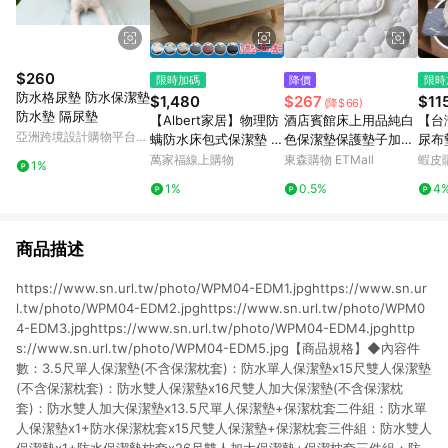
$260
限時加碼
降價
限時
防水格尿墊 防水保潔墊
$1,480
$267
$11
(降$66)
防水墊 隔尿墊
【Albert家居】物理防
酒店賓館床上用品純白
【台
亞洲跨境設計購物平台
螨防水床包式保潔墊 雙
色保潔墊保護墊子加厚
尿布
Pinkoi
人5尺(內束加高型38c
床護墊席夢思褥子折疊
尿墊
萬家福線上購物
東森購物 ETMall
蝦皮
1%
m/台灣製造/ 5x6.2尺)
墊 
1%
0.5%
4
墊 
商品描述
https://www.sn.url.tw/photo/WPM04-EDM1.jpghttps://www.sn.ur
l.tw/photo/WPM04-EDM2.jpghttps://www.sn.url.tw/photo/WPM0
4-EDM3.jpghttps://www.sn.url.tw/photo/WPM04-EDM4.jpghttp
s://www.sn.url.tw/photo/WPM04-EDM5.jpg【商品規格】◆內容件
數：3.5尺單人保潔墊(不含保潔枕套)：防水單人保潔墊x15尺雙人保潔墊
(不含保潔枕套)：防水雙人保潔墊x16尺雙人加大保潔墊(不含保潔枕
套)：防水雙人加大保潔墊x13.5尺單人保潔墊+保潔枕套二件組：防水單
人保潔墊x1+防水保潔枕套x15尺雙人保潔墊+保潔枕套三件組：防水雙人