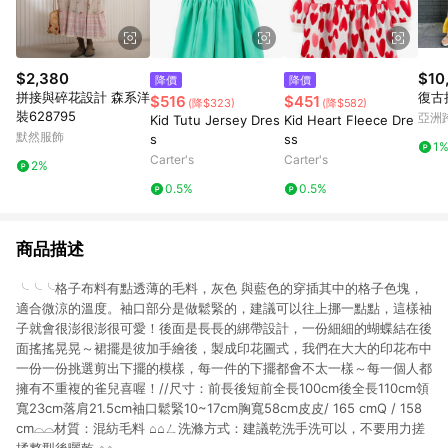
$2,380
$10
降價
降價
拼接與碎花設計 森系洋
復古
$516
$451
(降$323)
(降$582)
裝628795
亞洲
Kid Tutu Jersey Dres
Kid Heart Fleece Dre
Pinko
默然服飾
s
ss
1
Carter's
Carter's
2%
0.5%
0.5%
商品描述
╰╰╰格子布料有點透薄的毛料，灰色 與藍色的穿插其中的格子色塊，
適合微涼的溫度。袖口部分是做鬆緊的，建議可以往上挪一點點，這樣袖
子就會很澎很澎很可愛！後面是長長的綁帶設計，一份細細的蝴蝶結在後
面搖搖晃晃～裙擺是彼加手繪後，製成印花圖式，我們在大大的印花布中
一份一份挑選剪出下擺的模樣，每一件的下擺都會不太一樣～每一個人都
擁有不重複的雀兒喜喔！//尺寸：前長後短前全長100cm後全長110cm領
寬23cm落肩21.5cm袖口鬆緊10~17cm胸寬58cm皮皮/ 165 cmQ / 158
cm⌓⌓材質：混紡毛料 ⌂⌂ㄥ洗滌方式：建議乾洗手洗可以，不要用力搓