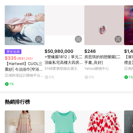
Android v4.6.0 / iOS v4.1.5 以上才具贈點資格。 7. 點數將於出
貨後 45 天後發送。 8. 群眾募資商品，禮物卡，開館保證金，補
運費，攤位費等不具贈點資格。 9. LINE 購物站上之商品規格、
顏色、價位、贈品如與 Pinkoi 商品資訊頁及購物車不符，以
Pinkoi 購物商品資訊頁及購物車標示為準。 10. 點數紅包使用規
則請以點數紅包活動說明為準。 11. 若於 LINE 購物前往 Pinkoi
頁面後才首次下載 Pinkoi APP 並完成訂單，不符合導購資格；承
上，首次下載 Pinkoi APP 後，需透過 LINE 購物前往 Pinkoi 頁
面，方享導購資格。
$50,980,000
$246
$1,
歷史低價
⭐️雙橡園1812｜單元二
房思琪的初戀樂園[二
【展
$335
(降$1,245)
頂級私宅高樓大四房雙
手書_良好]
禮盒】
【Hartwell】CUOL三
平車｜台中市南屯區龍
漫質
5168實價登錄比價王
Yahoo購物中心
亞洲
重紗| 今治浴巾|窄浴巾|
富路四段
Pinko
方巾 低摩擦|換季必備
亞洲跨境設計購物平台
0%
0%
1
Pinkoi
1%
熱銷排行榜