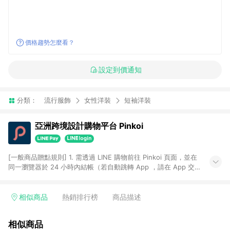
價格趨勢怎麼看？
設定到價通知
分類：
流行服飾
女性洋裝
短袖洋裝
亞洲跨境設計購物平台 Pinkoi
[一般商品贈點規則] 1. 需透過 LINE 購物前往 Pinkoi 頁面，並在
同一瀏覽器於 24 小時內結帳（若自動跳轉 App ，請在 App 交
易），才具點數回饋資格。 2. 點數回饋計算將扣除訂單金額中的
運費與金流手續費與手動輸入之優惠碼折扣。 3. LINE 購物點數
回饋訂單不得享有 Pinkoi 站方優惠，例如首購優惠，P coins，
相似商品
熱銷排行榜
商品描述
全站(不包含手動輸入之優惠碼)。 4. 透過 LINE 購物連結到
Pinkoi 以外之網站購買之商品不具贈點資格。 5. 取消訂單或退貨
相似商品
行為，不具贈點資格，部分退款不在此限。 6. APP 請更新至