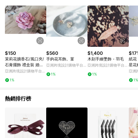
Android v4.6.0 / iOS v4.1.5 以上才具贈點資格。 7. 點數將於出
貨後 45 天後發送。 8. 群眾募資商品，禮物卡，開館保證金，補
運費，攤位費等不具贈點資格。 9. LINE 購物站上之商品規格、
顏色、價位、贈品如與 Pinkoi 商品資訊頁及購物車不符，以
Pinkoi 購物商品資訊頁及購物車標示為準。 10. 點數紅包使用規
則請以點數紅包活動說明為準。 11. 若於 LINE 購物前往 Pinkoi
頁面後才首次下載 Pinkoi APP 並完成訂單，不符合導購資格；承
上，首次下載 Pinkoi APP 後，需透過 LINE 購物前往 Pinkoi 頁
面，方享導購資格。
$150
$560
$1,400
$17
茉莉花擴香石/風口夾/
手鉤花耳飾。菫
木刻手繪墜飾 - 羽毛
紙花，
石膏擺飾 禮盒裝 婚禮
星花粉
亞洲跨境設計購物平台
亞洲跨境設計購物平台
聖誕禮物
米。
Pinkoi
Pinkoi
亞洲跨境設計購物平台
亞洲
1%
1%
Pinkoi
Pinko
1%
1
熱銷排行榜