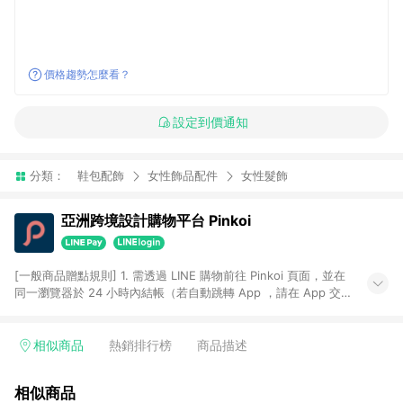
價格趨勢怎麼看？
設定到價通知
分類：
鞋包配飾
女性飾品配件
女性髮飾
亞洲跨境設計購物平台 Pinkoi
[一般商品贈點規則] 1. 需透過 LINE 購物前往 Pinkoi 頁面，並在
同一瀏覽器於 24 小時內結帳（若自動跳轉 App ，請在 App 交
易），才具點數回饋資格。 2. 點數回饋計算將扣除訂單金額中的
運費與金流手續費與手動輸入之優惠碼折扣。 3. LINE 購物點數
回饋訂單不得享有 Pinkoi 站方優惠，例如首購優惠，P coins，
相似商品
熱銷排行榜
商品描述
全站(不包含手動輸入之優惠碼)。 4. 透過 LINE 購物連結到
Pinkoi 以外之網站購買之商品不具贈點資格。 5. 取消訂單或退貨
相似商品
行為，不具贈點資格，部分退款不在此限。 6. APP 請更新至