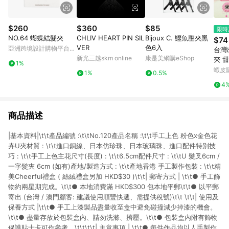
$260
$360
$85
限時
NO.64 蝴蝶結髮夾
CHLIV HEART PIN SIL
Bijoux C. 鱷魚壓夾黑
$74
VER
色6入
亞洲跨境設計購物平台
台灣
Pinkoi
新光三越skm online
康是美網購eShop
夾 
1%
勺扁
蝦皮
1%
0.5%
清爽
4
小女
商品描述
|基本資料|\t\t產品編號 :\t\tNo.120產品名稱 :\t\t手工上色 粉色x金色花
卉U夾材質 : \t\t進口銅線、日本仿珍珠、日本玻璃珠、進口配件特別技
巧 : \t\t手工上色主花尺寸(長度) : \t\t6.5cm配件尺寸 : \t\tU 髮叉6cm /
一字髮夾 6cm (如有)產地/製造方式 : \t\t產地香港 手工製作包裝 : \t\t精
美Cheerful禮盒 ( 絲絨禮盒另加 HKD$30 )\t\t| 郵寄方式 | \t\t● 手工飾
物約兩星期完成。\t\t● 本地消費滿 HKD$300 包本地平郵\t\t● 以平郵
寄出 (台灣 / 澳門顧客: 建議使用順豐快遞、需提供稅號)\t\t \t\t| 使用及
保養方式 |\t\t● 手工上漆製品盡量收至盒中避免碰撞減少掉漆的機會。
\t\t● 盡量存放於包裝盒內、請勿洗滌、擠壓。\t\t● 包裝盒內附有飾物
保護貼士卡可作參考。\t\t\t\t| 主意事項 | \t\t● 每件作品均以人手製作