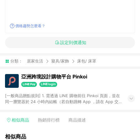
價格趨勢怎麼看？
設定到價通知
分類：
居家生活
寢具/家飾
床包/ 床罩
亞洲跨境設計購物平台 Pinkoi
[一般商品贈點規則] 1. 需透過 LINE 購物前往 Pinkoi 頁面，並在
同一瀏覽器於 24 小時內結帳（若自動跳轉 App ，請在 App 交
易），才具點數回饋資格。 2. 點數回饋計算將扣除訂單金額中的
運費與金流手續費與手動輸入之優惠碼折扣。 3. LINE 購物點數
回饋訂單不得享有 Pinkoi 站方優惠，例如首購優惠，P coins，
相似商品
熱銷排行榜
商品描述
全站(不包含手動輸入之優惠碼)。 4. 透過 LINE 購物連結到
Pinkoi 以外之網站購買之商品不具贈點資格。 5. 取消訂單或退貨
相似商品
行為，不具贈點資格，部分退款不在此限。 6. APP 請更新至