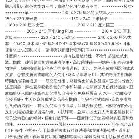
TEX 認證面料（不含有害化學物質）• 無需熨燙請注意，由於每台計算機
顯示器顯示顏色的能力不同，實際顏色可能略有不同。••••••••••尺寸•
•••••••••單 ----------------- 135 x 220 厘米特大號單人-----------
150 x 230 厘米雙 ----------------- 160 x 240 厘米標準 -------------
- 180 x 210 厘米女王 ----------------- 200 x 210 厘米國王 ----------
----------- 200 x 240 厘米King Plus -------------- 210 x 240 厘米
超級王------------ 220 x 240 cm超大 ----------- 240 x 240 厘米枕
套：40x40 厘米45x45 厘米47x47 厘米48x75 厘米50x50 厘米• 可根
據要求提供定制尺寸 - 請聯繫我們進行定制訂單••••••••••••••••••為
什麼麻？••••••••••••••••••• 具有抗過敏特性，不會引起過敏或刺
激。因此，建議兒童和過敏患者使用• 高殺菌性能——亞麻抑制有害微生
物群落，緩解瘙癢和其他炎症性皮膚過程。因此，建議有皮膚問題和敏感
皮膚、患有皮膚病或哮喘的人使用•麻產品非常耐用，其審美價值會隨著
時間的推移而增加——每次洗滌後，麻變得更加柔軟細膩• 它提供出色的
溫度調節：麻在夏季吸收身體的汗水和熱量，在涼爽的月份保持熱量• 亞
麻纖維與人體的接觸有助於增加血液中的免疫球蛋白 A 水平，從而恢復
免疫系統• 由天然麻製成的產品是有機的，可完全生物降解•麻為皮膚提
供良好的透氣性，有助於促進血液循環，並減少疲勞感。•麻織物有效地
反射太陽光線並保留紫外線。• 抗靜電 - 亞麻可以應對人周圍各種技術和
電子設備發出的輻射• 輻射指數下降——亞麻降低了伽馬輻射的強度和危
險性。•••••••••••••••••••照顧•••••••••••••••••••• 可在 40°C/1
04 F 條件下機洗• 使用特殊粉末進行精細洗滌和精細洗滌模式• 避免使
用含氯漂白劑• 低溫滾筒烘乾和低轉速模式• 單獨洗滌或用類似顏色洗滌