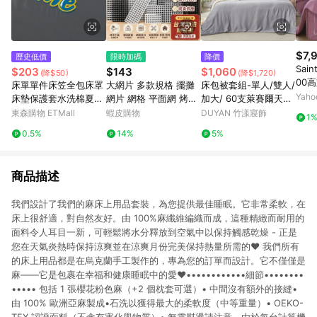
$7,
歷史低價
限時加碼
降價
Sai
$203
$143
$1,060
(降$50)
(降$1,720)
00
床單單件床笠全包床罩
大網片 多款規格 擺攤
床包被套組-單人/雙人/
加大
Yah
床墊保護套水洗棉夏季
網片 網格 平面網 烤漆
加大/ 60支萊賽爾天絲
天絲
母嬰水洗棉床笠三件套
網片 鐵網 夜市網片 大
/ 芝麻霧灰 台灣製
東森購物 ETMall
蝦皮購物
DUYAN 竹漾寢飾
1
網格 掛網 網片寵物圍
0.5%
14%
5%
網格掛籃 網片 鐵網格
商品描述
我們設計了我們的麻床上用品套裝，為您提供最佳睡眠。它非常柔軟，在
床上很舒適，對自然友好。由 100%麻纖維編織而成，這種精緻而耐用的
面料令人耳目一新，可輕鬆將水分釋放到空氣中以保持觸感乾燥 - 正是
您在天氣炎熱時保持涼爽並在涼爽月份完美保持熱量所需的♥️ 我們所有
的床上用品都是在烏克蘭手工製作的，專為您的訂單而設計。它不僅僅是
麻——它是包裹在幸福和健康睡眠中的愛♥️••••••••••••細節••••••••
••••• 包括 1 張櫻花粉色麻（+2 個枕套可選）• 中間沒有額外的接縫•
由 100% 歐洲亞麻製成•石洗以獲得最大的柔軟度（中等重量）• OEKO-