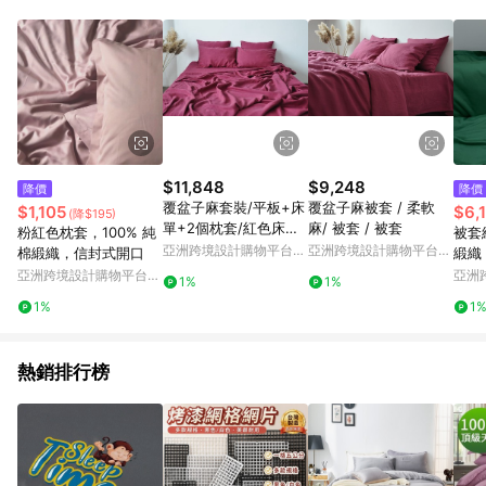
Android v4.6.0 / iOS v4.1.5 以上才具贈點資格。 7. 點數將於出
貨後 45 天後發送。 8. 群眾募資商品，禮物卡，開館保證金，補
運費，攤位費等不具贈點資格。 9. LINE 購物站上之商品規格、
顏色、價位、贈品如與 Pinkoi 商品資訊頁及購物車不符，以
Pinkoi 購物商品資訊頁及購物車標示為準。 10. 點數紅包使用規
則請以點數紅包活動說明為準。 11. 若於 LINE 購物前往 Pinkoi
頁面後才首次下載 Pinkoi APP 並完成訂單，不符合導購資格；承
上，首次下載 Pinkoi APP 後，需透過 LINE 購物前往 Pinkoi 頁
面，方享導購資格。
$11,848
$9,248
降價
降價
覆盆子麻套裝/平板+床
覆盆子麻被套 / 柔軟
$1,105
$6,
(降$195)
單+2個枕套/紅色床上
麻/ 被套 / 被套
粉紅色枕套，100% 純
被套
用品
亞洲跨境設計購物平台
亞洲跨境設計購物平台
棉緞織，信封式開口
緞織
Pinkoi
Pinkoi
亞洲跨境設計購物平台
亞洲
1%
1%
Pinkoi
Pinko
1%
1
熱銷排行榜