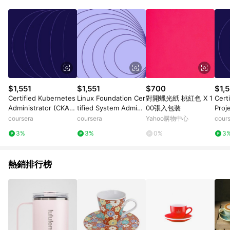
Android v4.6.0 / iOS v4.1.5 以上才具贈點資格。 7. 點數將於出
貨後 45 天後發送。 8. 群眾募資商品，禮物卡，開館保證金，補
運費，攤位費等不具贈點資格。 9. LINE 購物站上之商品規格、
顏色、價位、贈品如與 Pinkoi 商品資訊頁及購物車不符，以
Pinkoi 購物商品資訊頁及購物車標示為準。 10. 點數紅包使用規
則請以點數紅包活動說明為準。 11. 若於 LINE 購物前往 Pinkoi
頁面後才首次下載 Pinkoi APP 並完成訂單，不符合導購資格；承
上，首次下載 Pinkoi APP 後，需透過 LINE 購物前往 Pinkoi 頁
面，方享導購資格。
$1,551
$1,551
$700
$1,5
Certified Kubernetes
Linux Foundation Cer
對開蠟光紙 桃紅色 X 1
Cert
Administrator (CKA):
tified System Admini
00張入包裝
Proj
Unit 3
strator (LFCS): Unit 3
(CAP
coursera
coursera
Yahoo購物中心
cour
4
3%
3%
0%
3
熱銷排行榜