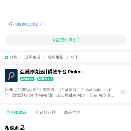
價格趨勢怎麼看？
設定到價通知
分類：
居家生活
餐廚用品
杯子
亞洲跨境設計購物平台 Pinkoi
[一般商品贈點規則] 1. 需透過 LINE 購物前往 Pinkoi 頁面，並在
同一瀏覽器於 24 小時內結帳（若自動跳轉 App ，請在 App 交
易），才具點數回饋資格。 2. 點數回饋計算將扣除訂單金額中的
運費與金流手續費與手動輸入之優惠碼折扣。 3. LINE 購物點數
回饋訂單不得享有 Pinkoi 站方優惠，例如首購優惠，P coins，
相似商品
熱銷排行榜
商品描述
全站(不包含手動輸入之優惠碼)。 4. 透過 LINE 購物連結到
Pinkoi 以外之網站購買之商品不具贈點資格。 5. 取消訂單或退貨
相似商品
行為，不具贈點資格，部分退款不在此限。 6. APP 請更新至