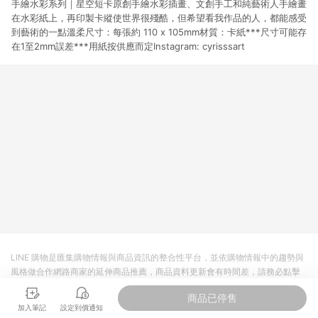
手繪水彩系列｜星空短卡原創手繪水彩插畫、文創手工和純藝術人手繪畫
貨後 45 天後發送。 8. 群眾募資商品，禮物卡，開館保證金，補
運費，攤位費等不具贈點資格。 9. LINE 購物站上之商品規格、
在水彩紙上，再印製卡縱使世界很殘酷，但希望看我作品的人，都能感受
顏色、價位、贈品如與 Pinkoi 商品資訊頁及購物車不符，以
到藝術的一點溫柔尺寸：每張約 110 x 105mm材質：卡紙***尺寸可能存
Pinkoi 購物商品資訊頁及購物車標示為準。 10. 點數紅包使用規
在1至2mm誤差***用紙按供應而定Instagram: cyrisssart
則請以點數紅包活動說明為準。 11. 若於 LINE 購物前往 Pinkoi
頁面後才首次下載 Pinkoi APP 並完成訂單，不符合導購資格；承
上，首次下載 Pinkoi APP 後，需透過 LINE 購物前往 Pinkoi 頁
面，方享導購資格。
LINE 購物是匯集購物情報與商品資訊的整合性平台，並依購物情報中的趨勢與
風格做合作網路商家的延伸商品推薦，商品資料更新會有時間差，請務必點擊
商品至各合作網路商家，確認現售價與購物條件，一切資訊以合作廠商網頁為
商品已停售
準。
加入筆記
設定到價通知