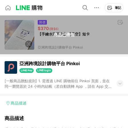
筆記
降價
$370
(降$6)
【手繪水彩系列】【星空】短卡
商品已停售
亞洲跨境設計購物平台 Pinkoi
亞洲跨境設計購物平台 Pinkoi
[一般商品贈點規則] 1. 需透過 LINE 購物前往 Pinkoi 頁面，並在
同一瀏覽器於 24 小時內結帳（若自動跳轉 App ，請在 App 交
易），才具點數回饋資格。 2. 點數回饋計算將扣除訂單金額中的
運費與金流手續費與手動輸入之優惠碼折扣。 3. LINE 購物點數
回饋訂單不得享有 Pinkoi 站方優惠，例如首購優惠，P coins，
商品描述
全站(不包含手動輸入之優惠碼)。 4. 透過 LINE 購物連結到
Pinkoi 以外之網站購買之商品不具贈點資格。 5. 取消訂單或退貨
商品描述
行為，不具贈點資格，部分退款不在此限。 6. APP 請更新至
Android v4.6.0 / iOS v4.1.5 以上才具贈點資格。 7. 點數將於出