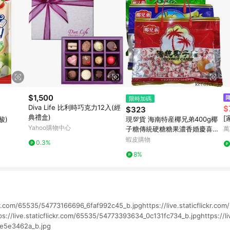
$1,500
限時加碼
Diva Life 比利時巧克力12入(經
$
$323
典禮盒)
[
酸)
現💯貨 海南特産椰兄弟400g椰
Yahoo購物中心
子糖傳統硬糖糖果濃香婚慶喜糖
萬
年貨零食 Y0QQ
蝦皮購物
0.3%
8%
ickr.com/65535/54773166696_6faf992c45_b.jpghttps://live.staticflickr.c
://live.staticflickr.com/65535/54773393634_0c131fc734_b.jpghttps://liv
e5e3462a_b.jpg