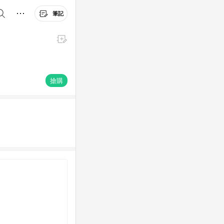
筆記
搶購