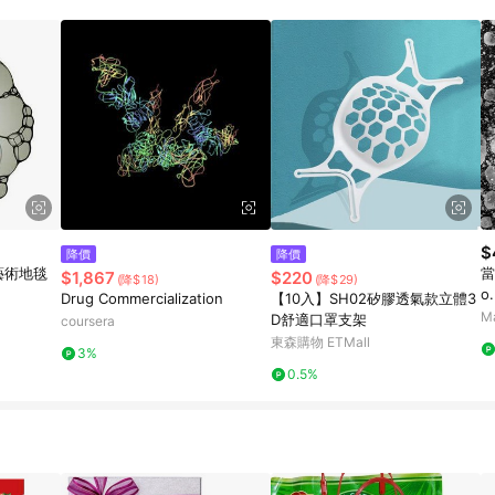
載 Pinkoi APP 後，需透過 LINE 購物前往 Pinkoi 頁面，方享導購資格
$
降價
降價
沫 藝術地毯
當
$1,867
$220
(降$18)
(降$29)
o
Drug Commercialization
【10入】SH02矽膠透氣款立體3
M
D舒適口罩支架
coursera
東森購物 ETMall
3%
0.5%