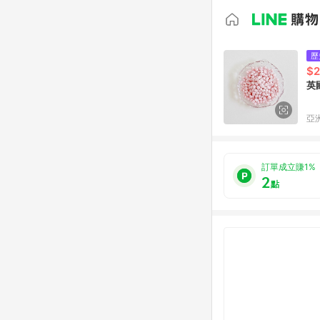
歷
$
英國
亞洲
訂單成立賺1%
2
點