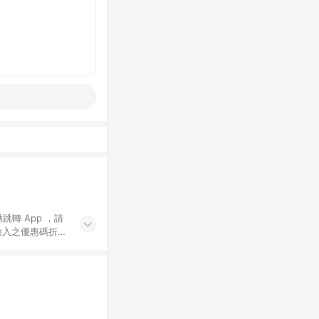
動跳轉 App ，請
輸入之優惠碼折
手動輸入之優惠
行為，不具贈點資
數將於出貨後 45 天
站上之商品規格、
 10. 點數紅包
PP 並完成訂單，不