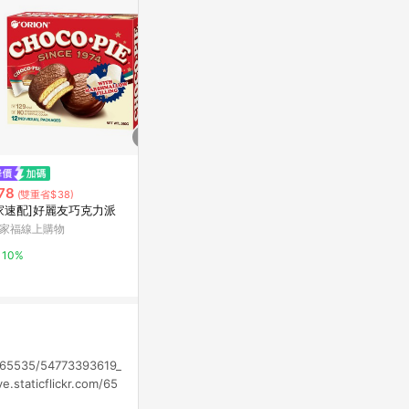
$164
$147
金門【天工貢糖】 養生黑金貢糖
歐維氏92醇黑
78
(雙重省$38)
(12入) 純素
家速配]好麗友巧克力派
萬家福線上購
PChome 24h購物
家福線上購物
15%
1%
10%
om/65535/54773393619_
e.staticflickr.com/65