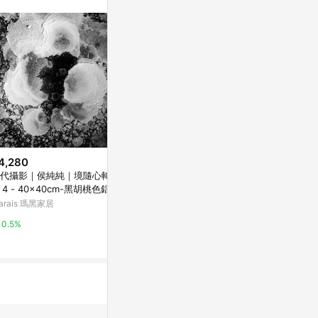
。
4,280
$4,280
限時加碼
代攝影｜侯純純｜境隨心轉 N
當代攝影｜侯
$374
. 4 - 40x40cm-黑胡桃色鋁框
o. 4 - 40
情侶手工禮物 diy禮物 diy手工礼
arais 瑪黑家居
Marais 瑪黑家
物自制手工肌理月球灯材料包DIY
创意月牙灯毕业小礼物 燈 手工 d
蝦皮購物
0.5%
0.5%
iy 材料包
8%