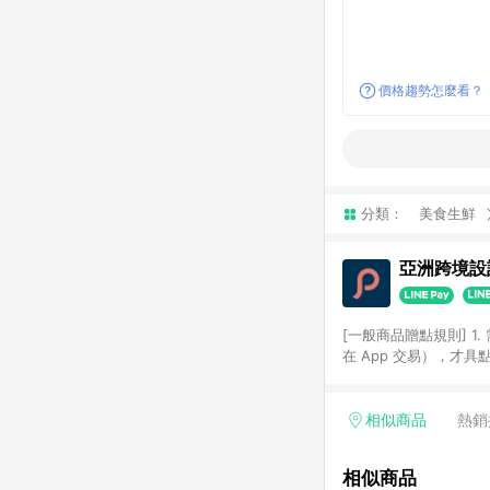
價格趨勢怎麼看？
分類：
美食生鮮
亞洲跨境設計
[一般商品贈點規則] 1.
在 App 交易），才
扣。 3. LINE 購物
碼)。 4. 透過 LIN
格，部分退款不在此限。 6. 
相似商品
熱銷
後發送。 8. 群眾募
顏色、價位、贈品如與 P
相似商品
使用規則請以點數紅包活動說