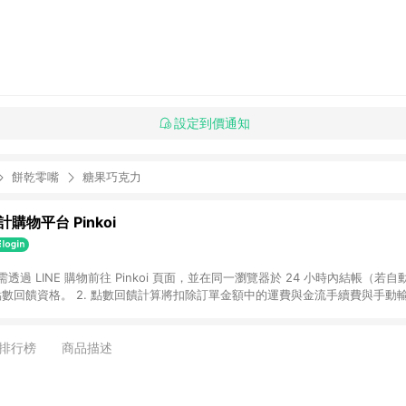
設定到價通知
餅乾零嘴
糖果巧克力
購物平台 Pinkoi
 需透過 LINE 購物前往 Pinkoi 頁面，並在同一瀏覽器於 24 小時內結帳（若自
具點數回饋資格。 2. 點數回饋計算將扣除訂單金額中的運費與金流手續費與手動
點數回饋訂單不得享有 Pinkoi 站方優惠，例如首購優惠，P coins，全站(不包含
E 購物連結到 Pinkoi 以外之網站購買之商品不具贈點資格。 5. 取消訂單或退貨
APP 請更新至Android v4.6.0 / iOS v4.1.5 以上才具贈點資格。 7. 點
排行榜
商品描述
資商品，禮物卡，開館保證金，補運費，攤位費等不具贈點資格。 9. LINE 購物
inkoi 商品資訊頁及購物車不符，以 Pinkoi 購物商品資訊頁及購物車標示為準。
明為準。 11. 若於 LINE 購物前往 Pinkoi 頁面後才首次下載 Pinkoi A