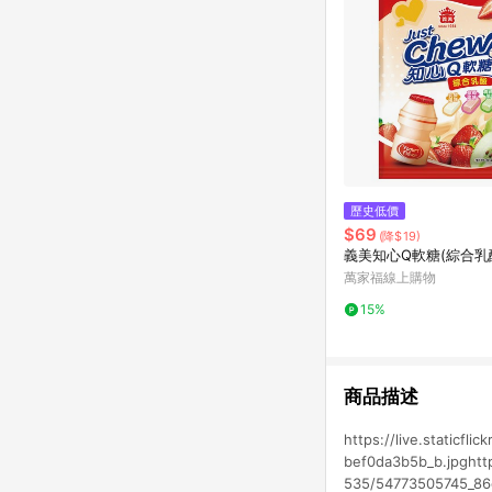
歷史低價
$69
(降$19)
義美知心Q軟糖(綜合乳
萬家福線上購物
15%
商品描述
https://live.staticfl
bef0da3b5b_b.jpghttps
535/54773505745_86