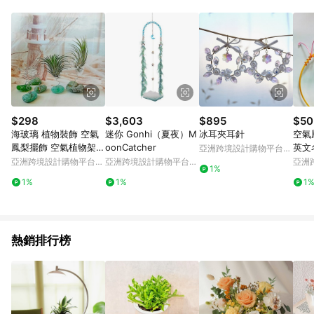
Android v4.6.0 / iOS v4.1.5 以上才具贈點資格。 7. 點數將於出
貨後 45 天後發送。 8. 群眾募資商品，禮物卡，開館保證金，補
運費，攤位費等不具贈點資格。 9. LINE 購物站上之商品規格、
顏色、價位、贈品如與 Pinkoi 商品資訊頁及購物車不符，以
Pinkoi 購物商品資訊頁及購物車標示為準。 10. 點數紅包使用規
則請以點數紅包活動說明為準。 11. 若於 LINE 購物前往 Pinkoi
頁面後才首次下載 Pinkoi APP 並完成訂單，不符合導購資格；承
上，首次下載 Pinkoi APP 後，需透過 LINE 購物前往 Pinkoi 頁
面，方享導購資格。
$298
$3,603
$895
$50
海玻璃 植物裝飾 空氣
迷你 Gonhi（夏夜）M
冰耳夾耳針
空氣
鳳梨擺飾 空氣植物架/
oonCatcher
英文
亞洲跨境設計購物平台
鳳梨架/室內盆栽
植物
Pinkoi
亞洲跨境設計購物平台
亞洲跨境設計購物平台
亞洲
1%
Pinkoi
Pinkoi
Pinko
1%
1%
1
熱銷排行榜