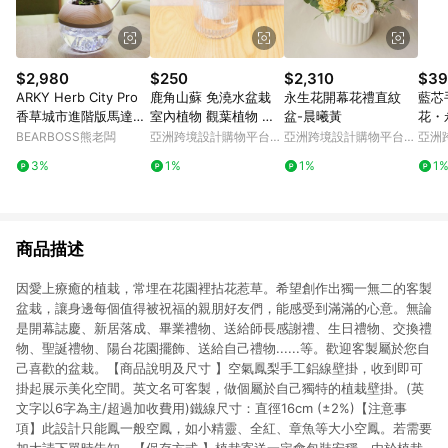
$2,980
$250
$2,310
$39
ARKY Herb City Pro
鹿角山蘇 免澆水盆栽
永生花開幕花禮直紋
藍芯
香草城市進階版馬達澆
室內植物 觀葉植物 禮
盆-晨曦黃
花・
水 x 植物燈盆栽組 (不
物 辦公室小物
生日
BEARBOSS熊老闆
亞洲跨境設計購物平台
亞洲跨境設計購物平台
亞洲
含植物)
Pinkoi
Pinkoi
Pinko
3%
1%
1%
1
商品描述
因愛上療癒的植栽，常埋在花園裡拈花惹草。希望創作出獨一無二的客製
盆栽，讓身邊每個值得被祝福的親朋好友們，能感受到滿滿的心意。無論
是開幕誌慶、新居落成、畢業禮物、送給師長感謝禮、生日禮物、交換禮
物、聖誕禮物、陽台花園擺飾、送給自己禮物......等。歡迎客製屬於您自
己喜歡的盆栽。【商品說明及尺寸 】空氣鳳梨手工鋁線壁掛，收到即可
掛起展示美化空間。英文名可客製，做個屬於自己獨特的植栽壁掛。(英
文字以6字為主/超過加收費用)鐵線尺寸：直徑16cm (±2%)【注意事
項】此設計只能鳳一般空鳳，如小精靈、全紅、章魚等大小空鳳。若需要