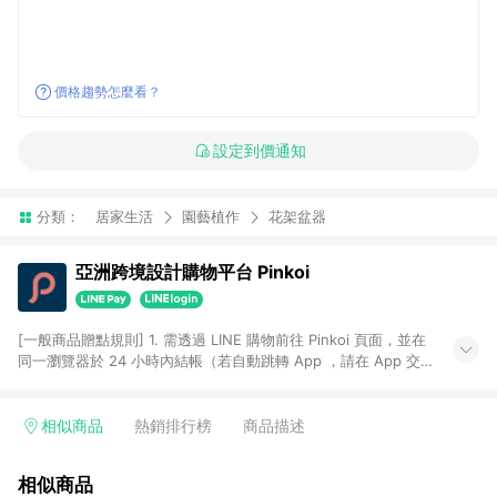
價格趨勢怎麼看？
設定到價通知
分類：
居家生活
園藝植作
花架盆器
亞洲跨境設計購物平台 Pinkoi
[一般商品贈點規則] 1. 需透過 LINE 購物前往 Pinkoi 頁面，並在
同一瀏覽器於 24 小時內結帳（若自動跳轉 App ，請在 App 交
易），才具點數回饋資格。 2. 點數回饋計算將扣除訂單金額中的
運費與金流手續費與手動輸入之優惠碼折扣。 3. LINE 購物點數
回饋訂單不得享有 Pinkoi 站方優惠，例如首購優惠，P coins，
相似商品
熱銷排行榜
商品描述
全站(不包含手動輸入之優惠碼)。 4. 透過 LINE 購物連結到
Pinkoi 以外之網站購買之商品不具贈點資格。 5. 取消訂單或退貨
相似商品
行為，不具贈點資格，部分退款不在此限。 6. APP 請更新至