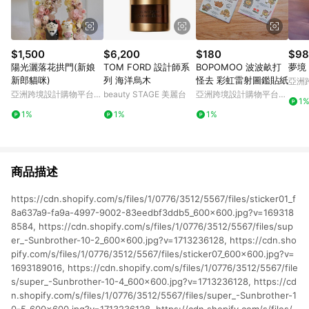
$1,500
$6,200
$180
$98
陽光灑落花拱門(新娘
TOM FORD 設計師系
BOPOMOO 波波畝打
夢境
新郎貓咪)
列 海洋烏木
怪去 彩虹雷射圖鑑貼紙
亞洲
Pinko
亞洲跨境設計購物平台
beauty STAGE 美麗台
亞洲跨境設計購物平台
1
Pinkoi
Pinkoi
1%
1%
1%
商品描述
https://cdn.shopify.com/s/files/1/0776/3512/5567/files/sticker01_f
8a637a9-fa9a-4997-9002-83eedbf3ddb5_600x600.jpg?v=169318
8584, https://cdn.shopify.com/s/files/1/0776/3512/5567/files/sup
er_-Sunbrother-10-2_600x600.jpg?v=1713236128, https://cdn.sho
pify.com/s/files/1/0776/3512/5567/files/sticker07_600x600.jpg?v=
1693189016, https://cdn.shopify.com/s/files/1/0776/3512/5567/file
s/super_-Sunbrother-10-4_600x600.jpg?v=1713236128, https://cd
n.shopify.com/s/files/1/0776/3512/5567/files/super_-Sunbrother-1