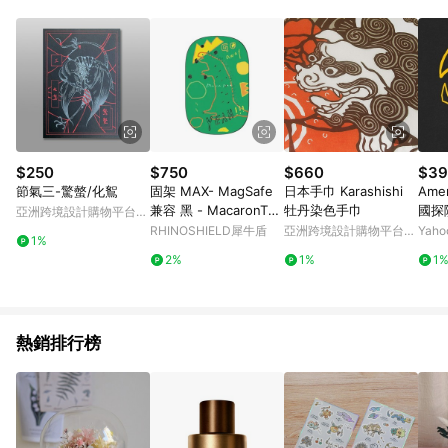
Android v4.6.0 / iOS v4.1.5 以上才具贈點資格。 7. 點數將於出
貨後 45 天後發送。 8. 群眾募資商品，禮物卡，開館保證金，補
運費，攤位費等不具贈點資格。 9. LINE 購物站上之商品規格、
顏色、價位、贈品如與 Pinkoi 商品資訊頁及購物車不符，以
Pinkoi 購物商品資訊頁及購物車標示為準。 10. 點數紅包使用規
則請以點數紅包活動說明為準。 11. 若於 LINE 購物前往 Pinkoi
頁面後才首次下載 Pinkoi APP 並完成訂單，不符合導購資格；承
上，首次下載 Pinkoi APP 後，需透過 LINE 購物前往 Pinkoi 頁
面，方享導購資格。
$250
$750
$660
$39
節氣三-驚螫/化鴽
固架 MAX- MagSafe
日本手巾 Karashishi
Amer
兼容 黑 - MacaronToe
牡丹染色手巾
國探
亞洲跨境設計購物平台
馬卡龍腳趾 - 黑板龍 Bl
商品
Pinkoi
RHINOSHIELD犀牛盾
亞洲跨境設計購物平台
Yah
1%
ackboard Dinosaur
國棉 
Pinkoi
2%
1%
1
款 
熱銷排行榜