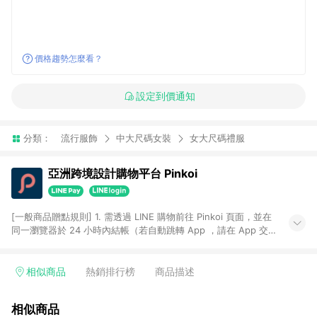
價格趨勢怎麼看？
設定到價通知
分類：
流行服飾
中大尺碼女裝
女大尺碼禮服
亞洲跨境設計購物平台 Pinkoi
[一般商品贈點規則] 1. 需透過 LINE 購物前往 Pinkoi 頁面，並在
同一瀏覽器於 24 小時內結帳（若自動跳轉 App ，請在 App 交
易），才具點數回饋資格。 2. 點數回饋計算將扣除訂單金額中的
運費與金流手續費與手動輸入之優惠碼折扣。 3. LINE 購物點數
回饋訂單不得享有 Pinkoi 站方優惠，例如首購優惠，P coins，
相似商品
熱銷排行榜
商品描述
全站(不包含手動輸入之優惠碼)。 4. 透過 LINE 購物連結到
Pinkoi 以外之網站購買之商品不具贈點資格。 5. 取消訂單或退貨
相似商品
行為，不具贈點資格，部分退款不在此限。 6. APP 請更新至