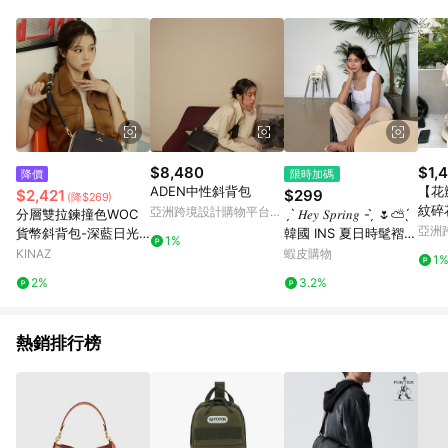
Android v4.6.0 / iOS v4.1.5 以上才具贈點資格。 7. 點數將於出
貨後 45 天後發送。 8. 群眾募資商品，禮物卡，開館保證金，補
運費，攤位費等不具贈點資格。 9. LINE 購物站上之商品規格、
顏色、價位、贈品如與 Pinkoi 商品資訊頁及購物車不符，以
Pinkoi 購物商品資訊頁及購物車標示為準。 10. 點數紅包使用規
則請以點數紅包活動說明為準。 11. 若於 LINE 購物前往 Pinkoi
頁面後才首次下載 Pinkoi APP 並完成訂單，不符合導購資格；承
上，首次下載 Pinkoi APP 後，需透過 LINE 購物前往 Pinkoi 頁
面，方享導購資格。
$8,480
$1,
降價
限時加碼
ADEN中性斜背包
【花
$2,421
$299
(降$269)
紋碎
亞洲跨境設計購物平台
分層雙拉鍊撞色WOC
ˏˋ 𝐻𝑒𝑦 𝑆𝑝𝑟𝑖𝑛𝑔 - ̗̀ 🌷⛅️ ̖́‎
洋裝
Pinkoi
亞洲
貨幣斜背包-深藍日光-
韓國 INS 夏日時髦褶皺
1%
Pinko
幸運小盒系列(BX9652
背心上衣女
KINAZ
蝦皮購物
1
2-44)
2%
3.2%
熱銷排行榜