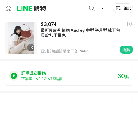
筆記
$3,074
最新素皮革 簡約 Audrey 中型 半月型 腋下包
貝殼包 干邑色
搶購
亞洲跨境設計購物平台 Pinkoi
訂單成立賺1%
30
點
下單享LINE POINTS點數