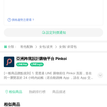
價格趨勢怎麼看？
設定到價通知
分類：
鞋包配飾
女包/皮夾
女側/ 斜背包
亞洲跨境設計購物平台 Pinkoi
[一般商品贈點規則] 1. 需透過 LINE 購物前往 Pinkoi 頁面，並在
同一瀏覽器於 24 小時內結帳（若自動跳轉 App ，請在 App 交
易），才具點數回饋資格。 2. 點數回饋計算將扣除訂單金額中的
運費與金流手續費與手動輸入之優惠碼折扣。 3. LINE 購物點數
回饋訂單不得享有 Pinkoi 站方優惠，例如首購優惠，P coins，
相似商品
熱銷排行榜
商品描述
全站(不包含手動輸入之優惠碼)。 4. 透過 LINE 購物連結到
Pinkoi 以外之網站購買之商品不具贈點資格。 5. 取消訂單或退貨
相似商品
行為，不具贈點資格，部分退款不在此限。 6. APP 請更新至