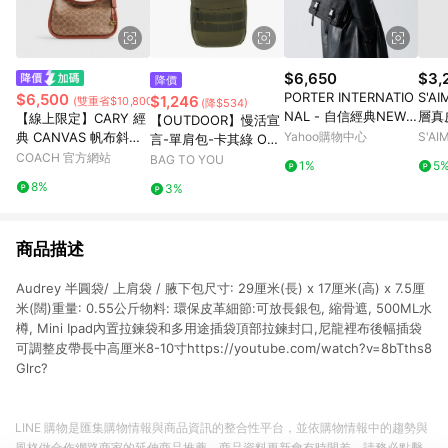
$6,650
$3,
降價
PORTER INTERNATIO
S'AI
$6,500
$1,246
(雙重省$10,800)
(降$534)
NAL - 自信經典NEW
層真
【線上限定】CARY 經
【OUTDOOR】慢活宣
HEAT斜背包 - 全黑
典 CANVAS 帆布斜背
Yahoo購物中心
S'A
言-單肩包-卡其綠 OD2
手袋
COACH 官方網站
33316KI
BAG TO YOU
1%
5
8%
3%
商品描述
Audrey 半圓袋/ 上肩袋 / 腋下包尺寸: 29厘米(長) x 17厘米(高) x 7.5厘
米(闊)重量: 0.55公斤物料: 環保皮革細節:可放長銀包, 縮骨遮, 500ML水
樽, Mini Ipad內置拉鍊袋和多用途插袋頂部拉鍊封口,尼龍裡布後幅插袋
可調整皮帶長中高厘米8-10寸https://youtube.com/watch?v=8bTths8
Glrc?
LINE 購物是匯集購物情報與商品資訊的整合性平台，並依購物情報中的趨勢與
風格做合作網路商家的延伸商品推薦，商品資料更新會有時間差，請務必點擊