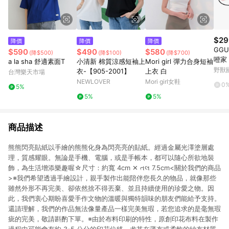
$29
降價
降價
降價
GGU
$590
$490
$580
(降$500)
(降$100)
(降$700)
噔家
a la sha 舒適素面T
小清新 棉質涼感短袖上
Mori girl 彈力合身短袖
2款)
野獸
衣-【905-2001】
上衣 白
台灣樂天市場
NEWLOVER
Mori girl女鞋
0
5%
5%
5%
商品描述
熊熊閃亮貼紙以手繪的熊熊化身為閃亮亮的貼紙。經過金屬光澤塗層處
理，質感耀眼。無論是手機、電腦，或是手帳本，都可以隨心所欲地裝
飾，為生活增添樂趣喔☆尺寸：約寬 4cm ✕ તલ 7.5cm<關於我們的商品
>※我們希望透過手繪設計，親手製作出能陪伴您長久的物品，就像那些
雖然外形不再完美、卻依然捨不得丟棄、並且持續使用的珍愛之物。因
此，我們衷心期盼喜愛手作文物的溫暖與獨特韻味的朋友們能給予支持。
還請理解，我們的作品無法像量產品一樣完美無瑕，若您追求的是毫無瑕
疵的完美，敬請斟酌下單。※由於布料印刷的特性，原創印花布料在製作