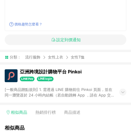
價格趨勢怎麼看？
設定到價通知
分類：
流行服飾
女性上衣
女性T恤
亞洲跨境設計購物平台 Pinkoi
[一般商品贈點規則] 1. 需透過 LINE 購物前往 Pinkoi 頁面，並在
同一瀏覽器於 24 小時內結帳（若自動跳轉 App ，請在 App 交
易），才具點數回饋資格。 2. 點數回饋計算將扣除訂單金額中的
運費與金流手續費與手動輸入之優惠碼折扣。 3. LINE 購物點數
回饋訂單不得享有 Pinkoi 站方優惠，例如首購優惠，P coins，
相似商品
熱銷排行榜
商品描述
全站(不包含手動輸入之優惠碼)。 4. 透過 LINE 購物連結到
Pinkoi 以外之網站購買之商品不具贈點資格。 5. 取消訂單或退貨
相似商品
行為，不具贈點資格，部分退款不在此限。 6. APP 請更新至