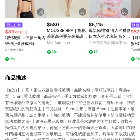
$580
$5,115
歷史低價
降價
MOUSSE BRA｜抱抱
母親節禮物 情人節禮物
$89
$52
(降$10)
慕斯高包覆美胸養護無
日本永生玫瑰花 藍牙音
秘密花園．中腰三角內
【辣
痕無鋼圈內衣
箱
Mia Boutique
亞洲跨境設計購物平台
褲(黑-優雅成長)
狠HO
Pinkoi
平口
Anden Hud
Fash
2%
1%
2%
5
商品描述
【紙鎮】方形 / 銀波花鑲嵌壓花玻璃┃品牌名稱：明順玻璃行┃商品材
質：5mm 壓花玻璃┃商品特性：手工方式裁切打磨，會有手工感（可能
有邊緣微凸或微凹的情況），玻璃紋樣位置也會因裁切而有所不同，請依
實際收到的商品為主┃商品規格：9cm 方形，厚度 5mm┃注意事項：玻
璃為易碎品，請勿重壓 / 非強化玻璃，不建議當杯墊使用 / 請收置於幼童
無法拿取之處-┃銀波花壓花玻璃┃銀波花是水波紋之後的款式，紋樣有
類似葉片的不規則形狀，再配上方向不一的等向細紋直線。大多運用在鐵
件門組與室內窗或隔間的玻璃上，可強化或膠合加工、烤漆加工以及銀玻