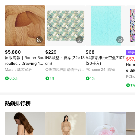
Android v4.6.0 / iOS v4.1.5 以上才具贈點資格。 7. 點數將於出
貨後 45 天後發送。 8. 群眾募資商品，禮物卡，開館保證金，補
運費，攤位費等不具贈點資格。 9. LINE 購物站上之商品規格、
顏色、價位、贈品如與 Pinkoi 商品資訊頁及購物車不符，以
Pinkoi 購物商品資訊頁及購物車標示為準。 10. 點數紅包使用規
則請以點數紅包活動說明為準。 11. 若於 LINE 購物前往 Pinkoi
頁面後才首次下載 Pinkoi APP 並完成訂單，不符合導購資格；承
上，首次下載 Pinkoi APP 後，需透過 LINE 購物前往 Pinkoi 頁
面，方享導購資格。
$5,880
$229
$68
歷史
原版海報｜Ronan Bou
INS鼠墊 - 夏葉(22x18
A4雲彩紙-天空藍7107
$57
roullec：Drawing 13 -
cm)
(20張入)
Her
黑色鋁框
Marais 瑪黑家居
亞洲跨境設計購物平台
PChome 24h購物
e Si
Pinkoi
nes
PCh
0.5%
1%
1%
子印
1
熱銷排行榜