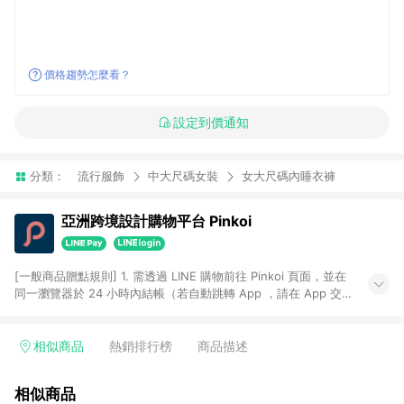
價格趨勢怎麼看？
設定到價通知
分類：
流行服飾
中大尺碼女裝
女大尺碼內睡衣褲
亞洲跨境設計購物平台 Pinkoi
[一般商品贈點規則] 1. 需透過 LINE 購物前往 Pinkoi 頁面，並在
同一瀏覽器於 24 小時內結帳（若自動跳轉 App ，請在 App 交
易），才具點數回饋資格。 2. 點數回饋計算將扣除訂單金額中的
運費與金流手續費與手動輸入之優惠碼折扣。 3. LINE 購物點數
回饋訂單不得享有 Pinkoi 站方優惠，例如首購優惠，P coins，
相似商品
熱銷排行榜
商品描述
全站(不包含手動輸入之優惠碼)。 4. 透過 LINE 購物連結到
Pinkoi 以外之網站購買之商品不具贈點資格。 5. 取消訂單或退貨
相似商品
行為，不具贈點資格，部分退款不在此限。 6. APP 請更新至