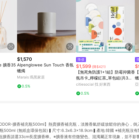
$1,570
降價
ve 擴香35
Alpenglowee Sun Touch 香氛
$1,599
$
(降$421)
蠟燭
【無死角防護1+1組】防霉抑菌香
【
Marais 瑪黑家居
氛吊卡_檸檬紅茶_單包組(共3片)
蠟
+防霉抑菌香氛長方卡_迷迭山林_
citiesocial 找 好東西
亞
0.5%
單包組
0.5%
ODOR-擴香補充瓶500ml】熱賣擴香補充瓶，淡雅香氣舒緩放鬆你的身心，
500ml (無紙盒環保包裝)▍尺寸:6.3x6.3x18.9cm▍產地:韓國 ※補充
瓶擴香請選33cm長度擴香棒。※擴香液有些微變色、混濁屬正常現象，並不影