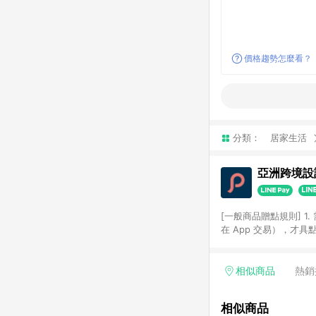
價格趨勢怎麼看？
分類：
居家生活
亞洲跨境設計
[一般商品贈點規則] 1.
在 App 交易），才
扣。 3. LINE 購物
碼)。 4. 透過 LIN
格，部分退款不在此限。 6. 
相似商品
熱銷
後發送。 8. 群眾募
顏色、價位、贈品如與 P
相似商品
使用規則請以點數紅包活動說