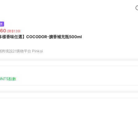
價
260
(降$139)
多樣香味任選】COCODOR-擴香補充瓶500ml
跨境設計購物平台 Pinkoi
OINTS點數