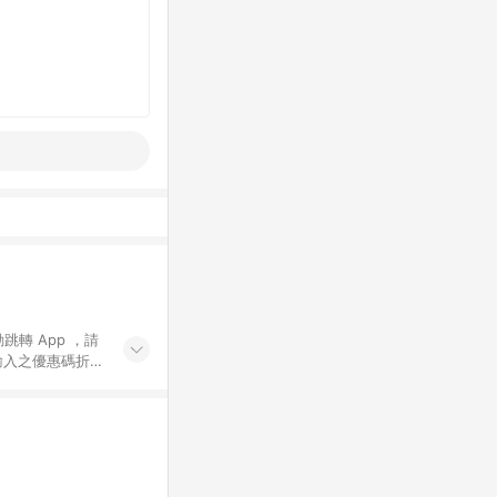
動跳轉 App ，請
輸入之優惠碼折
手動輸入之優惠
行為，不具贈點資
數將於出貨後 45 天
站上之商品規格、
 10. 點數紅包
PP 並完成訂單，不