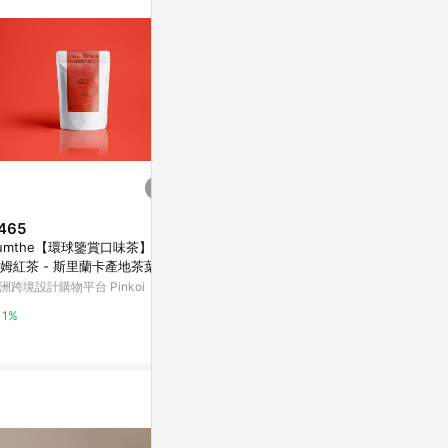
。
465
$790
降價
umthe【環球鑒賞口味茶】阿
SHINE BL
$799
(降$161)
姆紅茶 - 斯里蘭卡產地茶葉的
麝香葡萄(500
生日快樂💆🏻‍♀️【Nature Republic
茶
洲跨境設計購物平台 Pinkoi
Marais 瑪黑家
】 冰川水凝露系列面膜 6種功能
一次擁有 27ml 12入組
LINE禮物
1%
0.5%