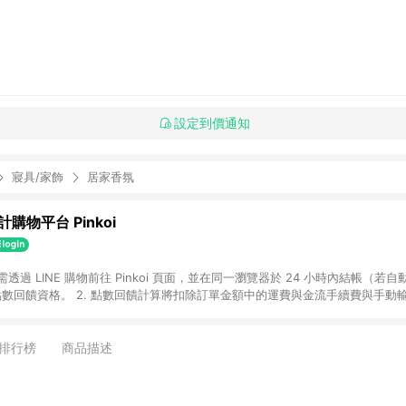
設定到價通知
寢具/家飾
居家香氛
購物平台 Pinkoi
 需透過 LINE 購物前往 Pinkoi 頁面，並在同一瀏覽器於 24 小時內結帳（若自
具點數回饋資格。 2. 點數回饋計算將扣除訂單金額中的運費與金流手續費與手動
點數回饋訂單不得享有 Pinkoi 站方優惠，例如首購優惠，P coins，全站(不包含
E 購物連結到 Pinkoi 以外之網站購買之商品不具贈點資格。 5. 取消訂單或退貨
APP 請更新至Android v4.6.0 / iOS v4.1.5 以上才具贈點資格。 7. 點
排行榜
商品描述
資商品，禮物卡，開館保證金，補運費，攤位費等不具贈點資格。 9. LINE 購物
inkoi 商品資訊頁及購物車不符，以 Pinkoi 購物商品資訊頁及購物車標示為準。
明為準。 11. 若於 LINE 購物前往 Pinkoi 頁面後才首次下載 Pinkoi A