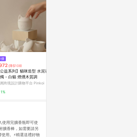
$3,400
$654
降價
Limone Cedrato 香檸花園 香氛
【度身訂製】
972
(降$108)
瓶 250ML
亞洲跨境設計購物
公益系列】貓咪造型 水泥香氛
北歐櫥窗
燭 - 白貓 煙燻木質調
1%
洲跨境設計購物平台 Pinkoi
2%
1%
倒入使用完擴香瓶即可使
瓶沒有附擴香棒，如需要請另
響使用。⚡精選送禮好物