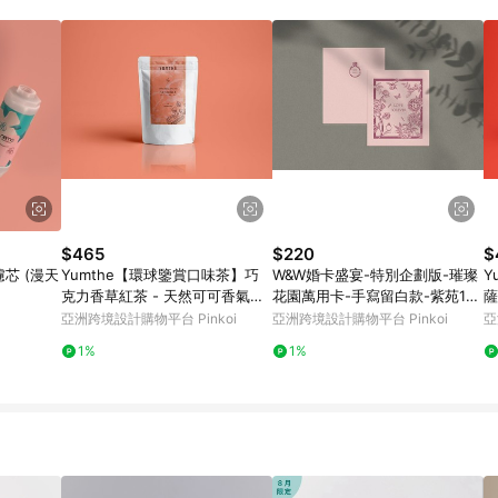
載 Pinkoi APP 後，需透過 LINE 購物前往 Pinkoi 頁面，方享導購資格
$465
$220
$
濾芯 (漫天
Yumthe【環球鑒賞口味茶】巧
W&W婚卡盛宴-特別企劃版-璀璨
Y
克力香草紅茶 - 天然可可香氣無
花園萬用卡-手寫留白款-紫苑10
薩
負擔
入
紅
亞洲跨境設計購物平台 Pinkoi
亞洲跨境設計購物平台 Pinkoi
亞
1%
1%