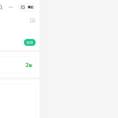
筆記
搶購
2
點