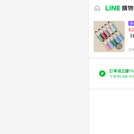
降
$
【
亞洲
訂單成立賺1%
下單享LINE P