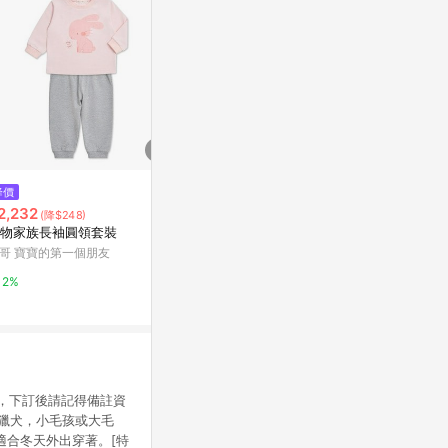
$1,180
降價
限時加碼
斜紋拼接背簍
2,232
$750
(降$248)
rather 不對稱
物家族長袖圓領套裝
柔軟針織排釦抽鬚短版毛衣外套
哥 寶寶的第一個朋友
OB嚴選
2%
2%
10%
"，下訂後請記得備註資
獵犬，小毛孩或大毛
適合冬天外出穿著。[特