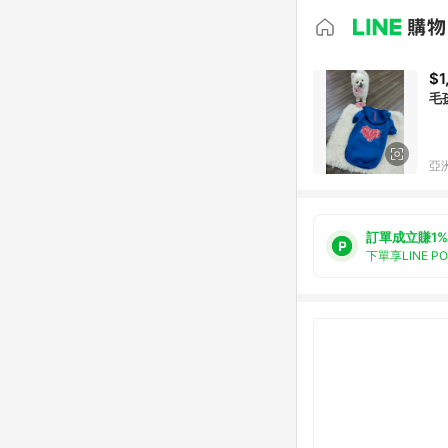
$1
毛
亞洲
訂單成立賺1%
下單享LINE P