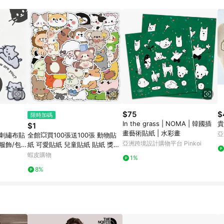
載 Pinkoi APP 後，需透過 LINE 購物前往 Pinkoi 頁面，方享導購資格
$75
$
限時加碼
In the grass | NOMA | 韓國插
貴
$1
畫藝術貼紙 | 水彩畫
亞
咪刺繡布貼
全館💥買100張送100張 動物貼
亞洲跨境設計購物平台 Pinkoi
 服飾/包包
紙 可愛貼紙 兒童貼紙 貼紙 獎勵
貼花 貓咪
貼紙 卡通貼紙 防水貼紙 行李箱
蝦皮購物
1%
貼紙 水壺貼紙
8%