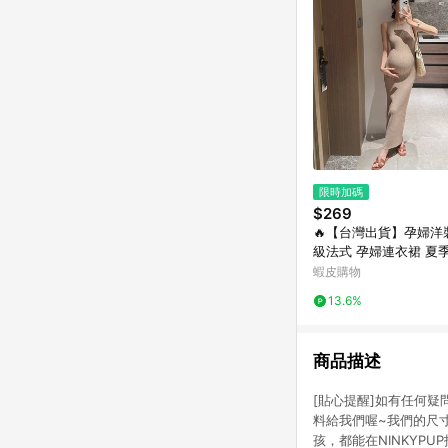
限時加碼
$269
🔥【台灣出貨】孕婦洋
級法式 孕婦連衣裙 夏
質 修身 潮媽遮肉 精
蝦皮購物
修身孕婦長裙 無袖薄款
13.6%
商品描述
[貼心提醒]如有任何
料給我們喔~我們的尺
孩，都能在NINKYP