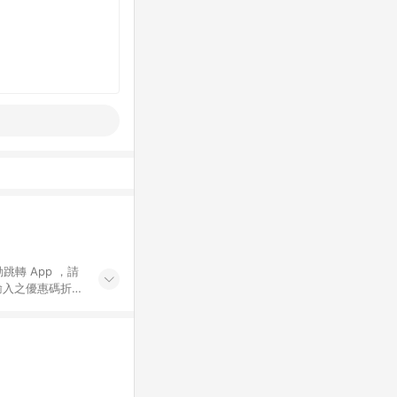
動跳轉 App ，請
輸入之優惠碼折
手動輸入之優惠
行為，不具贈點資
數將於出貨後 45 天
站上之商品規格、
 10. 點數紅包
PP 並完成訂單，不