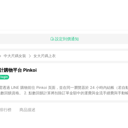
設定到價通知
中大尺碼女裝
女大尺碼上衣
購物平台 Pinkoi
 需透過 LINE 購物前往 Pinkoi 頁面，並在同一瀏覽器於 24 小時內結帳（若自
具點數回饋資格。 2. 點數回饋計算將扣除訂單金額中的運費與金流手續費與手動
點數回饋訂單不得享有 Pinkoi 站方優惠，例如首購優惠，P coins，全站(不包含
E 購物連結到 Pinkoi 以外之網站購買之商品不具贈點資格。 5. 取消訂單或退貨
APP 請更新至Android v4.6.0 / iOS v4.1.5 以上才具贈點資格。 7. 點
排行榜
商品描述
資商品，禮物卡，開館保證金，補運費，攤位費等不具贈點資格。 9. LINE 購物
inkoi 商品資訊頁及購物車不符，以 Pinkoi 購物商品資訊頁及購物車標示為準。
明為準。 11. 若於 LINE 購物前往 Pinkoi 頁面後才首次下載 Pinkoi A