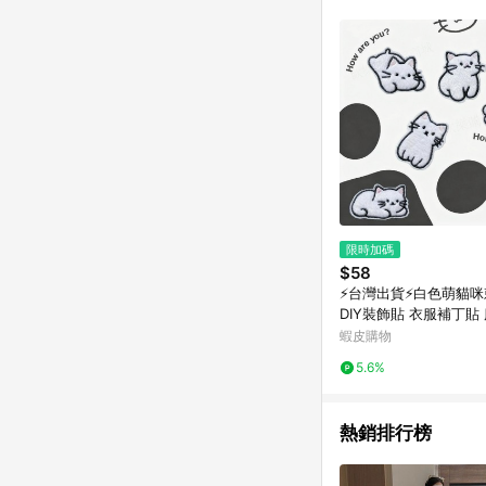
符合導購資格；承上，首次下
限時加碼
$58
⚡台灣出貨⚡白色萌貓
DIY裝飾貼 衣服補丁貼
裝飾貼 羽絨服破洞修補
蝦皮購物
裝飾貼 布貼 刺繡貼
5.6%
熱銷排行榜