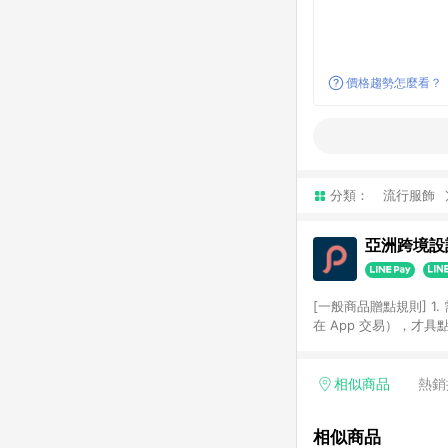
價格趨勢怎麼看？
分類：
流行服飾
亞洲跨境設計
[一般商品贈點規則] 1.
在 App 交易），才
扣。 3. LINE 購物
碼)。 4. 透過 LIN
格，部分退款不在此限。 6. 
相似商品
熱銷
後發送。 8. 群眾募
顏色、價位、贈品如與 P
相似商品
使用規則請以點數紅包活動說