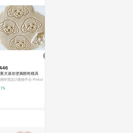
。
446
$118
$71
賓犬迷你塗鴉餅乾模具
吐舌頭小狗獨立式貼紙（附明信
狐狸閃亮貼紙
片）
洲跨境設計購物平台 Pinkoi
亞洲跨境設計購物
亞洲跨境設計購物平台 Pinkoi
1%
1%
1%