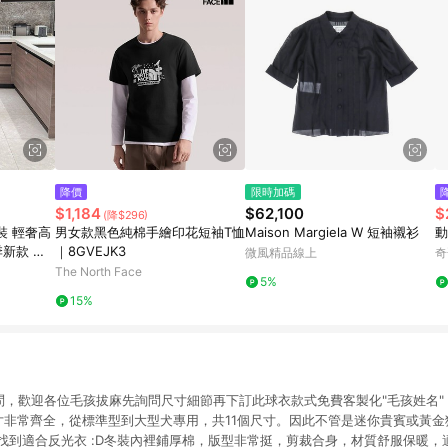
降價
限時加碼
$1,184
$62,100
$
(降$296)
裝 輕奢高
男女款黑色純棉手繪印花短袖T恤
Maison Margiela W 短袖襯衫
動
季新款 氣
｜8GVEJK3
微風精品線上
奇
緻針織長裙
The North Face
5%
裙
15%
疑問，歡迎各位毛孩拔麻先詢問尺寸細節再下訂此球衣款式免費客製化"毛孩姓名
寸非常齊全，從標準型到大型犬專用，共11個尺寸。因此不管是迷你貴賓或黃金
UP找到適合反光衣 :D冬裝內裡鋪厚棉，版型非常挺，剪裁合身，材質舒服保暖，