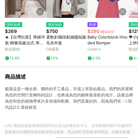
限時加碼
限時加碼
降價
限時
$269
$750
$290
$12
(降$420)
🔥【台灣出貨】孕婦洋
柔軟針織排釦抽鬚短版
Baby Colorblock Hoo
🧡
裝 輕奢高級法式 孕婦
毛衣外套
ded Romper
上伊
連衣裙 夏季新款 氣質
15
蝦皮購物
OB嚴選
Carter's
蝦皮
修身 潮媽遮肉 精緻針
瓶挂
13.6%
10%
0.5%
4.
織長裙 修身孕婦長裙
物
無袖薄款裙
商品描述
貓屋這是一種全新、獨特的手工產品，市場上有類似產品。我們的房屋將
為您的空間打造獨特的設計，也將成為您的貓咪最喜歡的地方。該產品將
為您和您的寵物帶來許多情感和歡樂。我們是最好的，因為我們有：1.現
代設計2.環保材質
LINE 購物是匯集購物情報與商品資訊的整合性平台，並依購物情報中的趨勢與
風格做合作網路商家的延伸商品推薦，商品資料更新會有時間差，請務必點擊
商品至各合作網路商家，確認現售價與購物條件，一切資訊以合作廠商網頁為