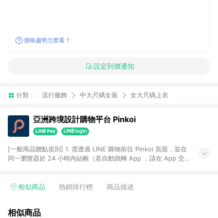
價格趨勢怎麼看？
設定到價通知
分類：
流行服飾
中大尺碼女裝
女大尺碼上衣
亞洲跨境設計購物平台 Pinkoi
[一般商品贈點規則] 1. 需透過 LINE 購物前往 Pinkoi 頁面，並在
同一瀏覽器於 24 小時內結帳（若自動跳轉 App ，請在 App 交
易），才具點數回饋資格。 2. 點數回饋計算將扣除訂單金額中的
運費與金流手續費與手動輸入之優惠碼折扣。 3. LINE 購物點數
回饋訂單不得享有 Pinkoi 站方優惠，例如首購優惠，P coins，
相似商品
熱銷排行榜
商品描述
全站(不包含手動輸入之優惠碼)。 4. 透過 LINE 購物連結到
Pinkoi 以外之網站購買之商品不具贈點資格。 5. 取消訂單或退貨
相似商品
行為，不具贈點資格，部分退款不在此限。 6. APP 請更新至