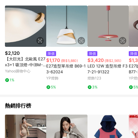
Android v4.6.0 / iOS v4.1.5 以上才具贈點資格。 7. 點數將於出
貨後 45 天後發送。 8. 群眾募資商品，禮物卡，開館保證金，補
運費，攤位費等不具贈點資格。 9. LINE 購物站上之商品規格、
顏色、價位、贈品如與 Pinkoi 商品資訊頁及購物車不符，以
Pinkoi 購物商品資訊頁及購物車標示為準。 10. 點數紅包使用規
則請以點數紅包活動說明為準。 11. 若於 LINE 購物前往 Pinkoi
頁面後才首次下載 Pinkoi APP 並完成訂單，不符合導購資格；承
上，首次下載 Pinkoi APP 後，需透過 LINE 購物前往 Pinkoi 頁
面，方享導購資格。
$2,120
降價
降價
降價
【大巨光】北歐風 E27
$1,170
$3,420
$1,
(降$5,880)
(降$2,565)
x3+1 吸頂燈-中(BM-5
E27造型單吊燈 B69-1
LED 12W 造型吊燈 F3
E2
1738)
Yahoo購物中心
3-62024
7-21-91322
B77-
33B
YP燈飾
燈飾123
YP燈
1%
5%
3%
5
熱銷排行榜