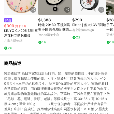
$1,388
$799
$28
降價
時鐘 29*30 不規則異
Ritter｜熊大LOVE鬧鐘
手工
$399
(降$131)
形掛鐘 現代簡約藝術
一起 
有.設計uDesign
KINYO CL-206 12吋童
創意鐘錶 客廳臥室壁掛
Yahoo購物中心
亞洲
趣森林立體數掛鐘
2%
鐘 北歐風裝飾鐘
Pinko
九乘九購物網
1%
1
2%
商品描述
関野絡繰堂 為日本家飾設計品牌狗、貓、寵物的鐘擺鐘：手的部分就是
鐘擺，掛在牆壁上使用的鐘。＜注＞關於尺寸請參考蘋果的大小。※10
0％尺寸=本产品的标准尺寸。 这不是“你宠物的实际大小”。寵物們看到
自己喜歡的東西，用前腳揮來擺去玩耍的樣子主人從上方往下看的角度，
就是這款動物造型鐘擺鐘的基本設計。下單時，可以自選要在寵物手上放
「毛球、花、網球、骨頭、老鼠」等樣式尺寸：高 30-36 x 寬 10-15 x
厚 4 cm ; 重量 150 g （尺寸僅供參考，不同設計尺寸皆有若干
差異）印刷：合成紙、採用耐候性高的印刷墨水材質：MDF板 ／壓克力