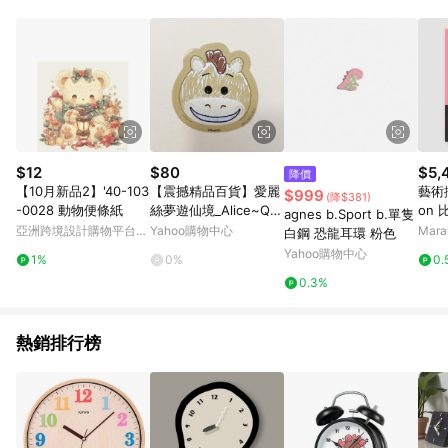
Android v4.6.0 / iOS v4.1.5 以上才具贈點資格。 7. 點數將於出
貨後 45 天後發送。 8. 群眾募資商品，禮物卡，開館保證金，補
運費，攤位費等不具贈點資格。 9. LINE 購物站上之商品規格、
顏色、價位、贈品如與 Pinkoi 商品資訊頁及購物車不符，以
Pinkoi 購物商品資訊頁及購物車標示為準。 10. 點數紅包使用規
則請以點數紅包活動說明為準。 11. 若於 LINE 購物前往 Pinkoi
頁面後才首次下載 Pinkoi APP 並完成訂單，不符合導購資格；承
上，首次下載 Pinkoi APP 後，需透過 LINE 購物前往 Pinkoi 頁
面，方享導購資格。
$12
$80
$5,
降價
【10月新品2】'40-103
【震撼精品百貨】愛麗
藝術掛畫
$999
(降$381)
-0028 動物便條紙
絲夢遊仙境_Alice~Q版
on 
agnes b.Sport b.單隻
貼紙--2入-紅心
鋁框
亞洲跨境設計購物平台
Yahoo購物中心
Mar
白鋼 恐龍耳環 粉色
Pinkoi
Yahoo購物中心
1%
0%
0.
0.3%
熱銷排行榜