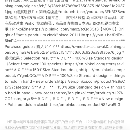
顏料電池：AA 三號電池 1 個（請自備）https://s-media-cache-ak0.pi
nimg.com/originals/cb/16/78/cb16786fbe76508751d862ac21d2037
f.jpg＜鐘擺鐘影片＞関野絡繰堂Youtubehttps://youtu.be/3FhBfZ6wu
3U產地 / 製作方法日本【請注意】 関野絡繰堂 為日本設計師品牌 本
商品敘述由 Pinkoi 協助翻譯，商品會直接由日本設計師為您親自寄出
哦！PinkoiZinehttps://jp.pinkoi.com/magz/tcQg3CaS【MOVIE】Ori
gin of "pet's pendulum clock" since 2011.11https://youtu.be/PdFe-
6lmPi4========================================**
Purchase guide：購入ガイド**https://s-media-cache-ak0.pinimg.c
om/originals/e1/a4/52/e1a452cf54741c6d66c920ea93fabe76.jpg＊
選択結果：Selection result**ＡＣＥ**＝100％Size Standard design
〈Select from over 100 species〉https://en.pinkoi.com/store/seki
no**ＡＣＦ**＝150％Size Standard designhttps://en.pinkoi.com/pr
oduct/YYgmbQCx**ＡＤＥ**＝100％Size Standard design + things
to hold in hand - new ordershttps://en.pinkoi.com/product/Hs9sC
z7G?category=5**ＡＤＦ**＝150％Size Standard design + things t
o hold in hand - new ordershttps://en.pinkoi.com/product/rtJP7A
GG?category=5**ＢＣＥ，ＢＣＦ，ＢＤＥ，ＢＤＦ**＝New design
- Pet's pendulum clockhttps://en.pinkoi.com/product/iS2waRhG
LINE 購物是匯集購物情報與商品資訊的整合性平台，並依購物情報中的趨勢與
風格做合作網路商家的延伸商品推薦，商品資料更新會有時間差，請務必點擊