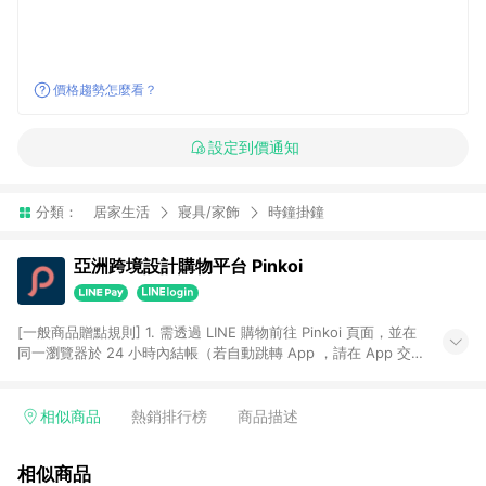
價格趨勢怎麼看？
設定到價通知
分類：
居家生活
寢具/家飾
時鐘掛鐘
亞洲跨境設計購物平台 Pinkoi
[一般商品贈點規則] 1. 需透過 LINE 購物前往 Pinkoi 頁面，並在
同一瀏覽器於 24 小時內結帳（若自動跳轉 App ，請在 App 交
易），才具點數回饋資格。 2. 點數回饋計算將扣除訂單金額中的
運費與金流手續費與手動輸入之優惠碼折扣。 3. LINE 購物點數
回饋訂單不得享有 Pinkoi 站方優惠，例如首購優惠，P coins，
相似商品
熱銷排行榜
商品描述
全站(不包含手動輸入之優惠碼)。 4. 透過 LINE 購物連結到
Pinkoi 以外之網站購買之商品不具贈點資格。 5. 取消訂單或退貨
相似商品
行為，不具贈點資格，部分退款不在此限。 6. APP 請更新至