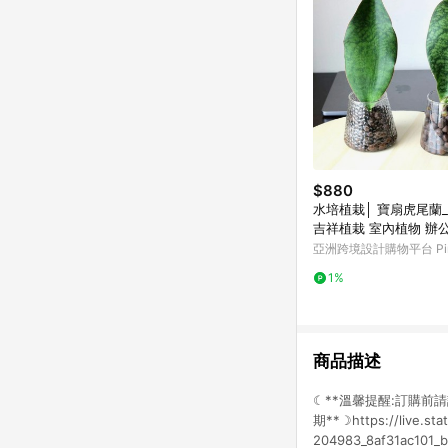
$880
水培植栽│ 寶扇虎尾蘭
吉祥植栽 室內植物 辦
亞洲跨境設計購物平台 Pin
1%
商品描述
☾**溫馨提醒:訂購前
期**☽https://live.sta
204983_8af31ac101_b.j