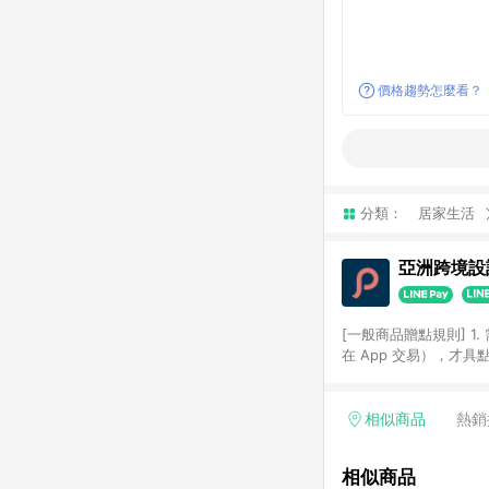
價格趨勢怎麼看？
分類：
居家生活
亞洲跨境設計
[一般商品贈點規則] 1.
在 App 交易），才
扣。 3. LINE 購物
碼)。 4. 透過 LIN
格，部分退款不在此限。 6. 
相似商品
熱銷
後發送。 8. 群眾募
顏色、價位、贈品如與 P
相似商品
使用規則請以點數紅包活動說