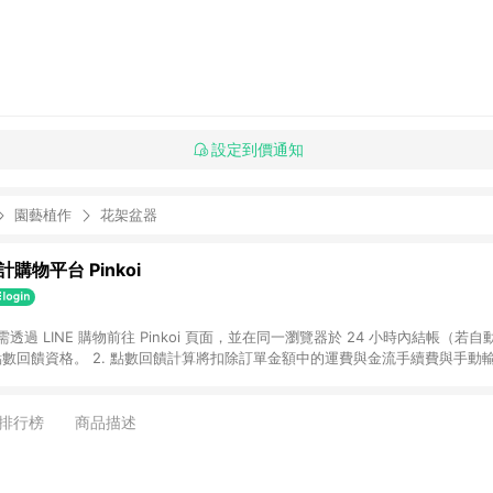
設定到價通知
園藝植作
花架盆器
購物平台 Pinkoi
 需透過 LINE 購物前往 Pinkoi 頁面，並在同一瀏覽器於 24 小時內結帳（若自
具點數回饋資格。 2. 點數回饋計算將扣除訂單金額中的運費與金流手續費與手動
點數回饋訂單不得享有 Pinkoi 站方優惠，例如首購優惠，P coins，全站(不包含
E 購物連結到 Pinkoi 以外之網站購買之商品不具贈點資格。 5. 取消訂單或退貨
APP 請更新至Android v4.6.0 / iOS v4.1.5 以上才具贈點資格。 7. 點
排行榜
商品描述
資商品，禮物卡，開館保證金，補運費，攤位費等不具贈點資格。 9. LINE 購物
inkoi 商品資訊頁及購物車不符，以 Pinkoi 購物商品資訊頁及購物車標示為準。
明為準。 11. 若於 LINE 購物前往 Pinkoi 頁面後才首次下載 Pinkoi A