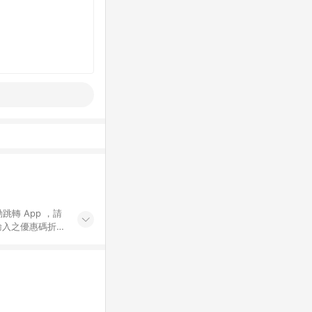
動跳轉 App ，請
輸入之優惠碼折
手動輸入之優惠
行為，不具贈點資
數將於出貨後 45 天
站上之商品規格、
 10. 點數紅包
PP 並完成訂單，不