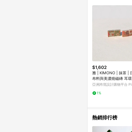
符合導購資格；承上，首次下
$1,602
雅 | KIMONO | 抹茶 
布料與美濃燒磁磚 耳環
亞洲跨境設計購物平台 Pin
1%
熱銷排行榜