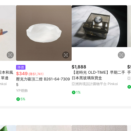
載 Pinkoi APP 後，需透過 LINE 購物前往 Pinkoi 頁面，方享導購資格
$1,888
$
降價
| 日本和風
【老時光 OLD-TIME】早期二手
手
$349
(降$1,741)
 單邊
日本黑玻璃珠寶盒
亞
壓克力吸頂二燈 B261-64-7309
koi
亞洲跨境設計購物平台 Pinkoi
5
YP燈飾
1%
5%