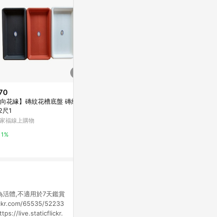
70
$707
$50
向花緣】磚紋花槽底盤 磚紅色
花邊掛花瓶
擴香枝10入
 2尺1
亞洲跨境設計購物平台 Pinkoi
亞洲跨境設計購物
家福線上購物
1%
1%
1%
為活體,不適用於7天鑑賞
lickr.com/65535/52233
://live.staticflickr.