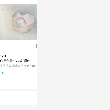
。
520
$1,602
$239
作撞色愛心盆栽/燭台
雅 | 和服 | 紅葉 | 日本製和風布
白灰漸層系列 
料與美濃燒瓷磚 耳環 單邊
八角形水泥仙
洲跨境設計購物平台 Pinkoi
亞洲跨境設計購物平台 Pinkoi
亞洲跨境設計購物
1%
1%
1%