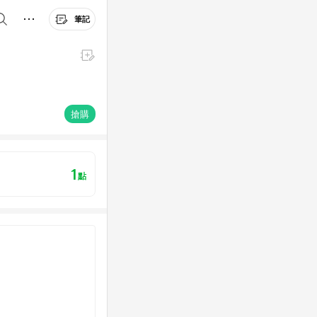
筆記
搶購
1
點