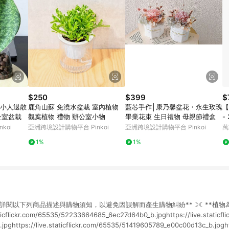
$250
$399
$
_小人退散
鹿角山蘇 免澆水盆栽 室內植物
藍芯手作│康乃馨盆花・永生玫瑰
【
公室盆栽
觀葉植物 禮物 辦公室小物
畢業花束 生日禮物 母親節禮盒
-
koi
亞洲跨境設計購物平台 Pinkoi
亞洲跨境設計購物平台 Pinkoi
萬
1%
1%
請詳閱以下列商品描述與購物須知，以避免因誤解而產生購物糾紛**☽☾**植物
ticflickr.com/65535/52233664685_6ec27d64b0_b.jpghttps://live.staticf
pghttps://live.staticflickr.com/65535/51419605789_e00c00d13c_b.jpghttps