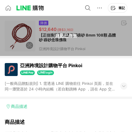
筆記
降價
$12,640
(降$3,160)
【正佳珠寶】原礦晶體硃砂 8mm 108顆 晶體
商品已停售
砂 硃砂念珠佛珠
亞洲跨境設計購物平台 Pinkoi
亞洲跨境設計購物平台 Pinkoi
[一般商品贈點規則] 1. 需透過 LINE 購物前往 Pinkoi 頁面，並在
同一瀏覽器於 24 小時內結帳（若自動跳轉 App ，請在 App 交
易），才具點數回饋資格。 2. 點數回饋計算將扣除訂單金額中的
運費與金流手續費與手動輸入之優惠碼折扣。 3. LINE 購物點數
回饋訂單不得享有 Pinkoi 站方優惠，例如首購優惠，P coins，
商品描述
全站(不包含手動輸入之優惠碼)。 4. 透過 LINE 購物連結到
Pinkoi 以外之網站購買之商品不具贈點資格。 5. 取消訂單或退貨
商品描述
行為，不具贈點資格，部分退款不在此限。 6. APP 請更新至
Android v4.6.0 / iOS v4.1.5 以上才具贈點資格。 7. 點數將於出