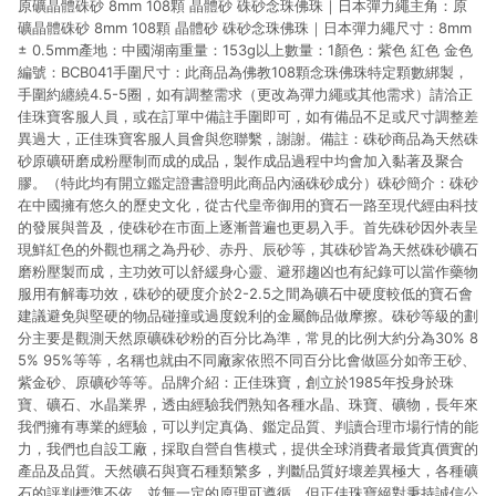
原礦晶體硃砂 8mm 108顆 晶體砂 硃砂念珠佛珠｜日本彈力繩主角：原
貨後 45 天後發送。 8. 群眾募資商品，禮物卡，開館保證金，補
運費，攤位費等不具贈點資格。 9. LINE 購物站上之商品規格、
礦晶體硃砂 8mm 108顆 晶體砂 硃砂念珠佛珠｜日本彈力繩尺寸：8mm
顏色、價位、贈品如與 Pinkoi 商品資訊頁及購物車不符，以
± 0.5mm產地：中國湖南重量：153g以上數量：1顏色：紫色 紅色 金色
Pinkoi 購物商品資訊頁及購物車標示為準。 10. 點數紅包使用規
編號：BCB041手圍尺寸：此商品為佛教108顆念珠佛珠特定顆數綁製，
則請以點數紅包活動說明為準。 11. 若於 LINE 購物前往 Pinkoi
手圍約纏繞4.5-5圈，如有調整需求（更改為彈力繩或其他需求）請洽正
頁面後才首次下載 Pinkoi APP 並完成訂單，不符合導購資格；承
佳珠寶客服人員，或在訂單中備註手圍即可，如有備品不足或尺寸調整差
上，首次下載 Pinkoi APP 後，需透過 LINE 購物前往 Pinkoi 頁
異過大，正佳珠寶客服人員會與您聯繫，謝謝。備註：硃砂商品為天然硃
面，方享導購資格。
砂原礦研磨成粉壓制而成的成品，製作成品過程中均會加入黏著及聚合
膠。（特此均有開立鑑定證書證明此商品內涵硃砂成分）硃砂簡介：硃砂
在中國擁有悠久的歷史文化，從古代皇帝御用的寶石一路至現代經由科技
的發展與普及，使硃砂在市面上逐漸普遍也更易入手。首先硃砂因外表呈
現鮮紅色的外觀也稱之為丹砂、赤丹、辰砂等，其硃砂皆為天然硃砂礦石
磨粉壓製而成，主功效可以舒緩身心靈、避邪趨凶也有紀錄可以當作藥物
服用有解毒功效，硃砂的硬度介於2-2.5之間為礦石中硬度較低的寶石會
建議避免與堅硬的物品碰撞或過度銳利的金屬飾品做摩擦。硃砂等級的劃
分主要是觀測天然原礦硃砂粉的百分比為準，常見的比例大約分為30% 8
5% 95%等等，名稱也就由不同廠家依照不同百分比會做區分如帝王砂、
紫金砂、原礦砂等等。品牌介紹：正佳珠寶，創立於1985年投身於珠
寶、礦石、水晶業界，透由經驗我們熟知各種水晶、珠寶、礦物，長年來
我們擁有專業的經驗，可以判定真偽、鑑定品質、判讀合理市場行情的能
力，我們也自設工廠，採取自營自售模式，提供全球消費者最貨真價實的
產品及品質。天然礦石與寶石種類繁多，判斷品質好壞差異極大，各種礦
石的評判標準不依，並無一定的原理可遵循，但正佳珠寶絕對秉持誠信公