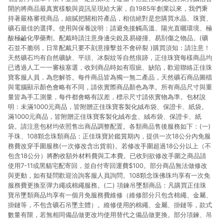
開的將商品最真實樣貌與資訊呈現給大家，自1985年創業以來，我們秉
持著嚴格審視商品，細膩把關相符產品，相信絕對是您購買水晶、珠寶、
礦石最佳的選擇。使用與保養說明：請避免接觸高溫、陽光直曬環境、極
酸極鹼化學藥劑。配戴時請注意身邊尖銳及易碰撞、易刮傷之物品。(礦
石並不脆弱，日常配戴只要不刻意撞擊並不會碎裂 )購買須知：請注意！
天然礦石均有自然礦缺、平頭、冰裂紋等自然痕跡，正佳珠寶每樣商品均
已透過人工一一審核塞選，收到商品時如有瑕疵、缺陷，歡迎聯絡正佳珠
寶客服人員，為您解答。每件商品皆為獨一無二產品，天然礦石商品圖檔
與電腦顯示顏色會略有不同，請依實際商品顏色為準。所有商品尺寸與重
量皆為手工測量，每件都會略有誤差，標示尺寸請依實物為準。包材說
明：未滿1000元商品，皆附贈正佳珠寶客製化絨布袋、保證卡、紙袋。
滿1000元商品，皆附贈正佳珠寶客製化絨布盒、絨布袋、保證卡、紙
袋。請注意包材均依照售出商品調整配置。各類商品售後服務如下：(一)
手珠、108顆念珠類商品：正佳珠寶於鑑賞期內，提供一次18公分內免服
務費改穿手圍服務(一次修改含出貨前)。若修改手圍超過18公分以上（不
包含18公分）將酌收額外材料費與工本費。已收到欲修改手圍之商品請
使用7-11或黑貓宅配寄回，並自付寄回運費$100。部分商品無法做修改
與更動，如有疑問歡迎洽詢客服人員詢問。108顆念珠佛珠均享有一次免
服務費更換至彈力繩或棉繩服務。(二) 項鍊吊墜類商品：凡購買正佳珠
寶吊墜類商品均享有一個月免服務費維修（維修部分只包含棉繩、金屬、
掛鏈等，不包含礦石吊墜主體）。維修使用的棉繩、金屬、掛鏈等，款式
數量有限，若無相同備品做更改均使用替代之備品做更換。部分項鍊、吊