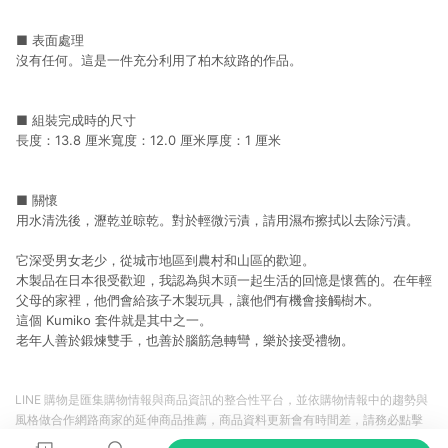
■ 表面處理
沒有任何。這是一件充分利用了柏木紋路的作品。
■ 組裝完成時的尺寸
長度：13.8 厘米寬度：12.0 厘米厚度：1 厘米
■ 關懷
用水清洗後，瀝乾並晾乾。對於輕微污漬，請用濕布擦拭以去除污漬。
它深受男女老少，從城市地區到農村和山區的歡迎。
木製品在日本很受歡迎，我認為與木頭一起生活的回憶是懷舊的。在年輕
父母的家裡，他們會給孩子木製玩具，讓他們有機會接觸樹木。
這個 Kumiko 套件就是其中之一。
老年人善於鍛煉雙手，也善於腦筋急轉彎，樂於接受禮物。
LINE 購物是匯集購物情報與商品資訊的整合性平台，並依購物情報中的趨勢與
風格做合作網路商家的延伸商品推薦，商品資料更新會有時間差，請務必點擊
商品至各合作網路商家，確認現售價與購物條件，一切資訊以合作廠商網頁為