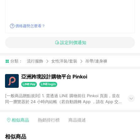
價格趨勢怎麼看？
設定到價通知
分類：
流行服飾
女性洋裝/套裝
吊帶/連身褲
亞洲跨境設計購物平台 Pinkoi
[一般商品贈點規則] 1. 需透過 LINE 購物前往 Pinkoi 頁面，並在
同一瀏覽器於 24 小時內結帳（若自動跳轉 App ，請在 App 交
易），才具點數回饋資格。 2. 點數回饋計算將扣除訂單金額中的
運費與金流手續費與手動輸入之優惠碼折扣。 3. LINE 購物點數
回饋訂單不得享有 Pinkoi 站方優惠，例如首購優惠，P coins，
相似商品
熱銷排行榜
商品描述
全站(不包含手動輸入之優惠碼)。 4. 透過 LINE 購物連結到
Pinkoi 以外之網站購買之商品不具贈點資格。 5. 取消訂單或退貨
相似商品
行為，不具贈點資格，部分退款不在此限。 6. APP 請更新至