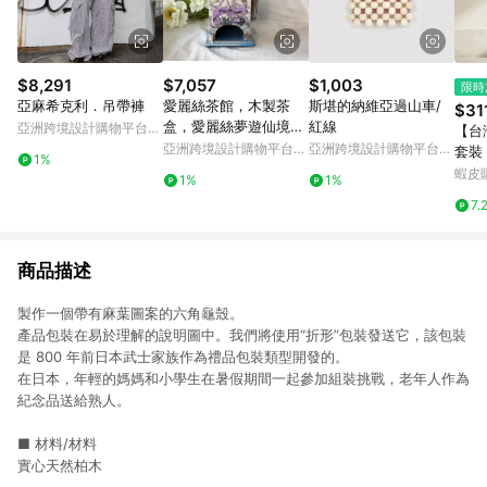
$8,291
$7,057
$1,003
限時
亞麻希克利．吊帶褲
愛麗絲茶館，木製茶
斯堪的納維亞過山車/
$31
盒，愛麗絲夢遊仙境，
紅線
亞洲跨境設計購物平台
【台
茶會，廚房裝飾
Pinkoi
亞洲跨境設計購物平台
亞洲跨境設計購物平台
套裝
1%
Pinkoi
Pinkoi
齡洋
蝦皮
1%
1%
褲裝
7.
氣親
格 
商品描述
製作一個帶有麻葉圖案的六角龜殼。
產品包裝在易於理解的說明圖中。我們將使用“折形”包裝發送它，該包裝
是 800 年前日本武士家族作為禮品包裝類型開發的。
在日本，年輕的媽媽和小學生在暑假期間一起參加組裝挑戰，老年人作為
紀念品送給熟人。
■ 材料/材料
實心天然柏木