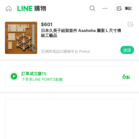
筆記
$601
日本久美子組裝套件 Asahoha 圖案 L 尺寸傳
統工藝品
搶購
亞洲跨境設計購物平台 Pinkoi
訂單成立賺1%
6
點
下單享LINE POINTS點數