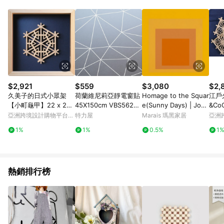
Android v4.6.0 / iOS v4.1.5 以上才具贈點資格。 7. 點數將於出
貨後 45 天後發送。 8. 群眾募資商品，禮物卡，開館保證金，補
運費，攤位費等不具贈點資格。 9. LINE 購物站上之商品規格、
顏色、價位、贈品如與 Pinkoi 商品資訊頁及購物車不符，以
Pinkoi 購物商品資訊頁及購物車標示為準。 10. 點數紅包使用規
則請以點數紅包活動說明為準。 11. 若於 LINE 購物前往 Pinkoi
頁面後才首次下載 Pinkoi APP 並完成訂單，不符合導購資格；承
上，首次下載 Pinkoi APP 後，需透過 LINE 購物前往 Pinkoi 頁
面，方享導購資格。
$2,921
$559
$3,080
$2,
久美子的日式小眾架
荷蘭維尼莉亞靜電窗貼
Homage to the Squar
江戶
【小町龜甲】22 x 22
45X150cm VBS56227
e(Sunny Days) | Jose
&Co
cm
多邊形
f Albers - 銀色鋁框-中
亞洲跨境設計購物平台
特力屋
Marais 瑪黑家居
亞洲
尺寸
Pinkoi
Pinko
1%
1%
0.5%
1
熱銷排行榜