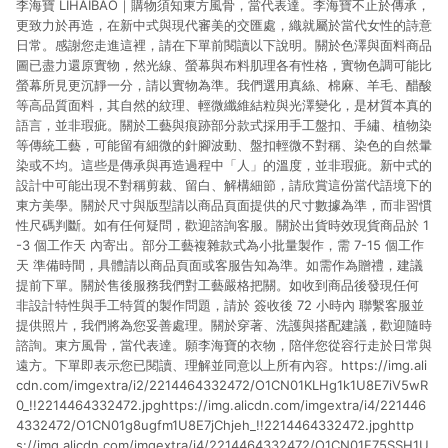
李海寶 LIHAIBAO｜購物須知東方風骨，當代表達。李海寶不止於傳承，
貨後 45 天後發送。 8. 群眾募資商品，禮物卡，開館保證金，補
運費，攤位費等不具贈點資格。 9. LINE 購物站上之商品規格、
更致力於再造，在新中式與現代審美的交匯處，織就屬於當代女性的詩意
顏色、價位、贈品如與 Pinkoi 商品資訊頁及購物車不符，以
日常。感謝您走進這裡，請在下單前閱讀以下說明。關於色澤與面料商品
Pinkoi 購物商品資訊頁及購物車標示為準。 10. 點數紅包使用規
圖已盡力還原實物，然光線、螢幕與布料肌理各有性格，實物色調可能比
則請以點數紅包活動說明為準。 11. 若於 LINE 購物前往 Pinkoi
螢幕所見更沉靜一分，請以實物為準。我們選用真絲、棉麻、羊毛、醋酸
頁面後才首次下載 Pinkoi APP 並完成訂單，不符合導購資格；承
等高品質面料，其自然的紋理、輕微纖維結粒與光澤變化，是材質本真的
上，首次下載 Pinkoi APP 後，需透過 LINE 購物前往 Pinkoi 頁
語言，並非瑕疵。關於工藝與痕跡部分款式採用手工盤扣、手繡、植物染
面，方享導購資格。
等傳統工藝，可能留有細微的針腳波動、盤扣輕微不對稱、染色的自然暈
染或不均。這些是傳承與再造過程中「人」的溫度，並非瑕疵。新中式的
設計中可能出現不對稱剪裁、留白、解構細節，請欣賞這份當代語境下的
東方美學。關於尺寸與版型請以商品頁面提供的尺寸數據為準，而非習慣
性尺碼判斷。如有任何疑問，歡迎諮詢客服。關於出貨時效現貨商品於 1
-3 個工作天 內寄出。部分工藝複雜款式為小批量製作，需 7-15 個工作
天 準備時間，具體請以商品頁面或客服告知為準。如需作為贈禮，建議
提前下單。關於售後服務我們對工藝嚴格把關。如收到商品後發現任何
非設計特性與手工特質的製作問題，請於 簽收後 72 小時內 聯繫客服並
提供照片，我們將為您妥善處理。關於穿著、洗護與搭配建議，歡迎隨時
諮詢。東方風骨，當代表達。願李海寶的衣物，陪伴您從容行走於日常與
遠方。下單即表示您已閱讀、理解並同意以上所有內容。https://img.ali
cdn.com/imgextra/i2/2214464332472/O1CN01KLHg1k1U8E7iV5wR
0_!!2214464332472.jpghttps://img.alicdn.com/imgextra/i4/221446
4332472/O1CN01g8ugfm1U8E7jChjeh_!!2214464332472.jpghttp
s://img.alicdn.com/imgextra/i4/2214464332472/O1CN01F75SSH1U