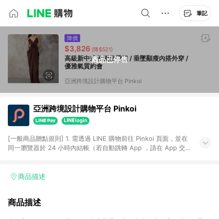
筆記
降價
$3,826
(降$521)
高級新中式收腰吊帶裙 / 垂墜顯瘦內搭外穿 /
商品已停售
優雅氣質約會
亞洲跨境設計購物平台 Pinkoi
亞洲跨境設計購物平台 Pinkoi
[一般商品贈點規則] 1. 需透過 LINE 購物前往 Pinkoi 頁面，並在
同一瀏覽器於 24 小時內結帳（若自動跳轉 App ，請在 App 交
易），才具點數回饋資格。 2. 點數回饋計算將扣除訂單金額中的
運費與金流手續費與手動輸入之優惠碼折扣。 3. LINE 購物點數
回饋訂單不得享有 Pinkoi 站方優惠，例如首購優惠，P coins，
商品描述
全站(不包含手動輸入之優惠碼)。 4. 透過 LINE 購物連結到
Pinkoi 以外之網站購買之商品不具贈點資格。 5. 取消訂單或退貨
商品描述
行為，不具贈點資格，部分退款不在此限。 6. APP 請更新至
Android v4.6.0 / iOS v4.1.5 以上才具贈點資格。 7. 點數將於出