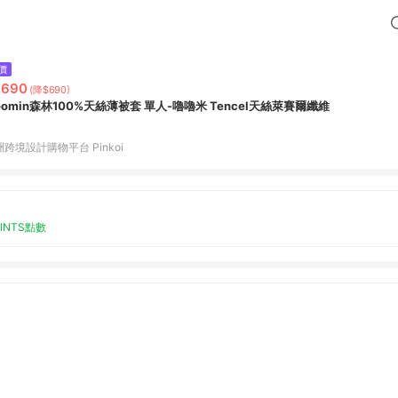
價
,690
(降$690)
oomin森林100%天絲薄被套 單人-嚕嚕米 Tencel天絲萊賽爾纖維
跨境設計購物平台 Pinkoi
OINTS點數