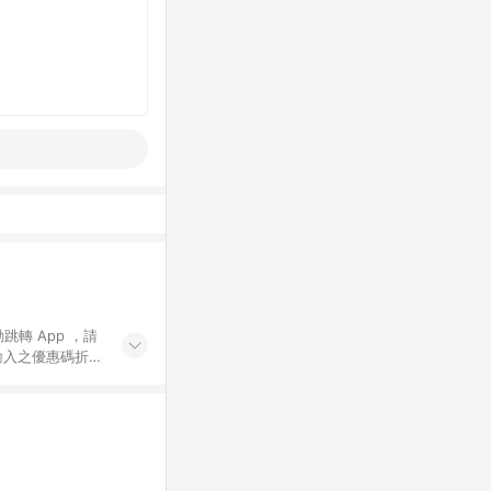
動跳轉 App ，請
輸入之優惠碼折
手動輸入之優惠
行為，不具贈點資
數將於出貨後 45 天
站上之商品規格、
 10. 點數紅包
PP 並完成訂單，不