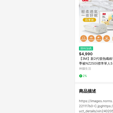
限時加碼
$4,990
【3M】新2代發熱纖維
季被NZ250(標準單人5x
神腦生活
2%
商品描述
https://images.norns
221117s0-C.jpghttps:
uct_details/xin24020