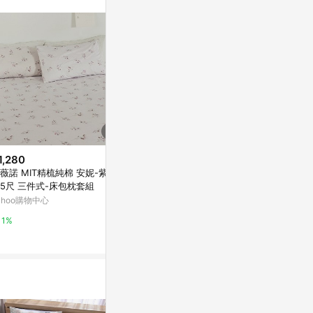
。
1,280
$2,980
$4,579
薇諾 MIT精梳純棉 安妮-紫 雙
Like a Cork Moomin森林100%
(組)艾禮思密
5尺 三件式-床包枕套組
天絲鋪棉兩用被套 雙人
四件組特大 
ahoo購物中心
Yahoo購物中心
HOLA
1%
1%
1%