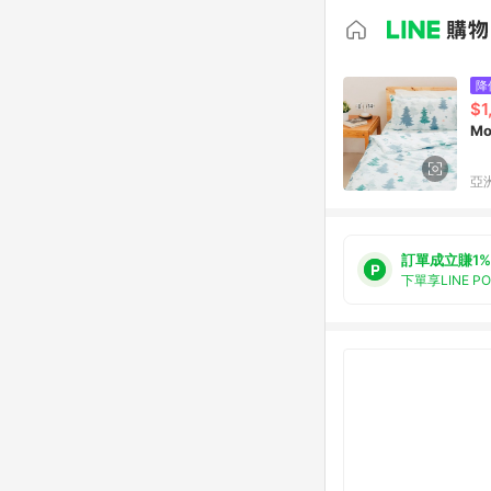
降
$1
M
亞洲
訂單成立賺1%
下單享LINE P