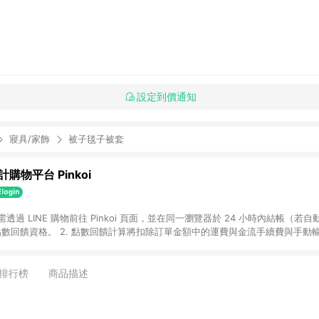
設定到價通知
寢具/家飾
被子毯子被套
購物平台 Pinkoi
 需透過 LINE 購物前往 Pinkoi 頁面，並在同一瀏覽器於 24 小時內結帳（若自
具點數回饋資格。 2. 點數回饋計算將扣除訂單金額中的運費與金流手續費與手動
點數回饋訂單不得享有 Pinkoi 站方優惠，例如首購優惠，P coins，全站(不包含
E 購物連結到 Pinkoi 以外之網站購買之商品不具贈點資格。 5. 取消訂單或退貨
APP 請更新至Android v4.6.0 / iOS v4.1.5 以上才具贈點資格。 7. 點
排行榜
商品描述
資商品，禮物卡，開館保證金，補運費，攤位費等不具贈點資格。 9. LINE 購物
inkoi 商品資訊頁及購物車不符，以 Pinkoi 購物商品資訊頁及購物車標示為準。
明為準。 11. 若於 LINE 購物前往 Pinkoi 頁面後才首次下載 Pinkoi A