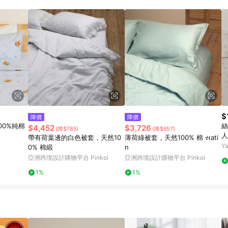
載 Pinkoi APP 後，需透過 LINE 購物前往 Pinkoi 頁面，方享導購資格
$
降價
降價
100%純棉
絲
$4,452
$3,726
(降$785)
(降$657)
人
帶有荷葉邊的白色被套，天然10
薄荷綠被套，天然100% 棉 સati
Y
0% 棉緞
n
亞洲跨境設計購物平台 Pinkoi
亞洲跨境設計購物平台 Pinkoi
1%
1%