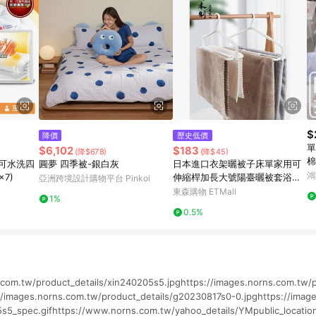
$
降價
歷史低價
單
$6,102
$183
(降$678)
(降$45)
棉
可水洗四
圓夢 四季被-銀白灰
日本進口衣架曬被子床單家用可
製
鴻
7)
伸縮桿加長大號陽臺曬被套浴巾
亞洲跨境設計購物平台 Pinkoi
神器
東森購物 ETMall
1%
0.5%
.com.tw/product_details/xin240205s5.jpghttps://images.norns.com.tw/p
//images.norns.com.tw/product_details/g20230817s0-0.jpghttps://imag
5s5_spec.gifhttps://www.norns.com.tw/yahoo_details/YMpublic_location