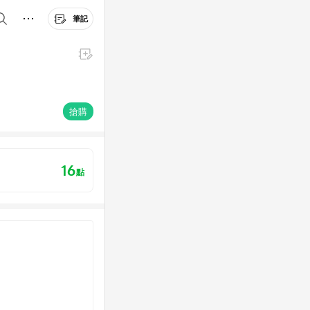
筆記
搶購
16
點