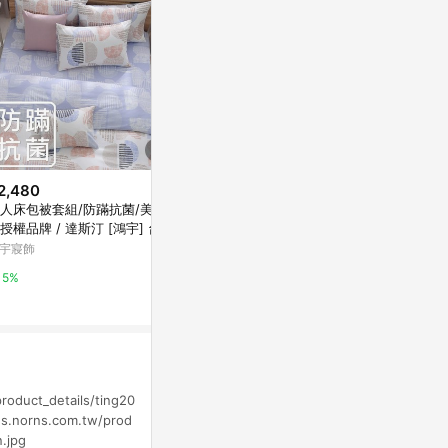
2,480
$1,680
限時加碼
人床包被套組/防蹣抗菌/美國
DUYAN竹漾 
$13,900
授權品牌 / 達斯汀 [鴻宇] 台灣
台灣製
BURBERRY Kids BB 毛毯
 - 2305咖
宇寢飾
萬家福線上購
微風精品線上
5%
1%
5%
roduct_details/ting20
es.norns.com.tw/prod
.jpg