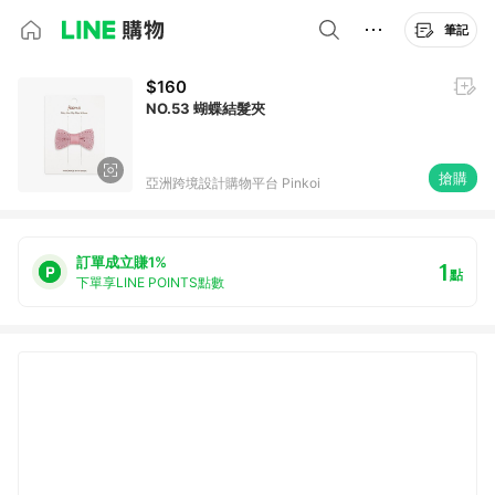
筆記
$160
NO.53 蝴蝶結髮夾
搶購
亞洲跨境設計購物平台 Pinkoi
訂單成立賺1%
1
點
下單享LINE POINTS點數