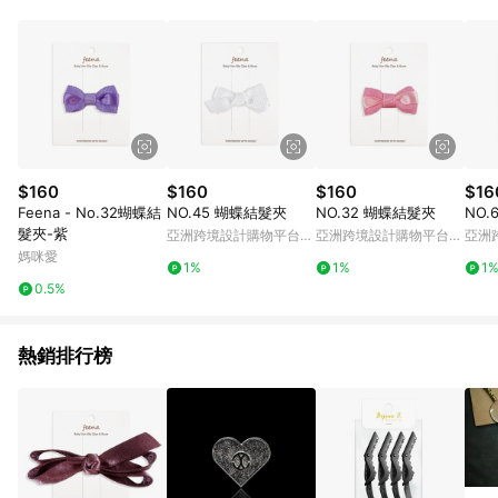
Android v4.6.0 / iOS v4.1.5 以上才具贈點資格。 7. 點數將於出
貨後 45 天後發送。 8. 群眾募資商品，禮物卡，開館保證金，補
運費，攤位費等不具贈點資格。 9. LINE 購物站上之商品規格、
顏色、價位、贈品如與 Pinkoi 商品資訊頁及購物車不符，以
Pinkoi 購物商品資訊頁及購物車標示為準。 10. 點數紅包使用規
則請以點數紅包活動說明為準。 11. 若於 LINE 購物前往 Pinkoi
頁面後才首次下載 Pinkoi APP 並完成訂單，不符合導購資格；承
上，首次下載 Pinkoi APP 後，需透過 LINE 購物前往 Pinkoi 頁
面，方享導購資格。
$160
$160
$160
$16
Feena - No.32蝴蝶結
NO.45 蝴蝶結髮夾
NO.32 蝴蝶結髮夾
NO.
髮夾-紫
亞洲跨境設計購物平台
亞洲跨境設計購物平台
亞洲
Pinkoi
Pinkoi
Pinko
媽咪愛
1%
1%
1
0.5%
熱銷排行榜