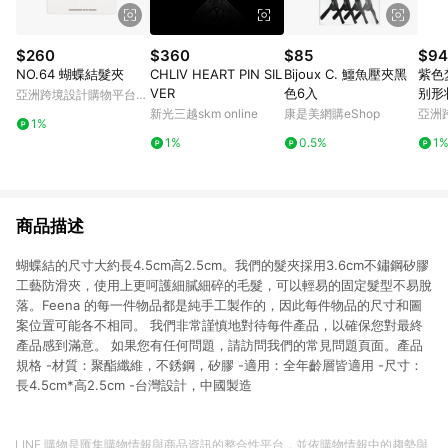
$260
$360
$85
$94
NO.64 蝴蝶結髮夾
CHLIV HEART PIN SIL
Bijoux C. 鱷魚壓夾黑
紫色
VER
色6入
别形
亞洲跨境設計購物平台
Pinkoi
新光三越skm online
康是美網購eShop
亞洲
1%
Pinko
1%
0.5%
1
商品描述
蝴蝶結的尺寸大約長4.5cm高2.5cm。我們的髮夾採用3.6cm不鏽鋼矽膠
工藝防滑夾，使用上更呵護細膩細碎的毛髮，可以輕易的固定髮型不易脫
落。Feena 的每一件物品都是純手工製作的，因此每件物品的尺寸和圖
案位置可能各不相同。 我們非常謹慎地對待每件產品，以確保您對最終
產品感到滿意。 如果您有任何問題，請訪問我們的常見問題頁面。產品
規格 -材質：聚酯纖維，不銹鋼，矽膠 -適用：全年齡層皆適用 -尺寸：
長4.5cm*高2.5cm -台灣設計，中國製造
LINE 購物是匯集購物情報與商品資訊的整合性平台，並依購物情報中的趨勢與