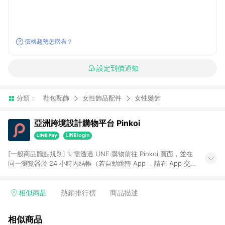
價格趨勢怎麼看？
設定到價通知
分類：
鞋包配飾
女性飾品配件
女性髮飾
亞洲跨境設計購物平台 Pinkoi
[一般商品贈點規則] 1. 需透過 LINE 購物前往 Pinkoi 頁面，並在
同一瀏覽器於 24 小時內結帳（若自動跳轉 App ，請在 App 交
易），才具點數回饋資格。 2. 點數回饋計算將扣除訂單金額中的
運費與金流手續費與手動輸入之優惠碼折扣。 3. LINE 購物點數
回饋訂單不得享有 Pinkoi 站方優惠，例如首購優惠，P coins，
相似商品
熱銷排行榜
商品描述
全站(不包含手動輸入之優惠碼)。 4. 透過 LINE 購物連結到
Pinkoi 以外之網站購買之商品不具贈點資格。 5. 取消訂單或退貨
相似商品
行為，不具贈點資格，部分退款不在此限。 6. APP 請更新至