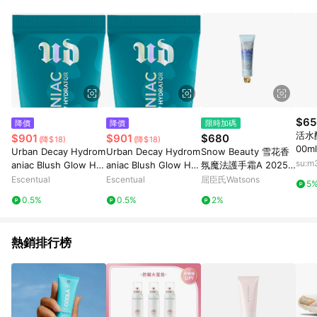
Android v4.6.0 / iOS v4.1.5 以上才具贈點資格。 7. 點數將於出
貨後 45 天後發送。 8. 群眾募資商品，禮物卡，開館保證金，補
運費，攤位費等不具贈點資格。 9. LINE 購物站上之商品規格、
顏色、價位、贈品如與 Pinkoi 商品資訊頁及購物車不符，以
Pinkoi 購物商品資訊頁及購物車標示為準。 10. 點數紅包使用規
則請以點數紅包活動說明為準。 11. 若於 LINE 購物前往 Pinkoi
頁面後才首次下載 Pinkoi APP 並完成訂單，不符合導購資格；承
上，首次下載 Pinkoi APP 後，需透過 LINE 購物前往 Pinkoi 頁
面，方享導購資格。
$65
降價
降價
限時加碼
活水
$901
$901
$680
(降$18)
(降$18)
00m
Urban Decay Hydrom
Urban Decay Hydrom
Snow Beauty 雪花香
5
su:
aniac Blush Glow Hy
aniac Blush Glow Hy
氛魔法護手霜A 2025
drator 15ml Obsesse
drator 15ml Wrecked
40g
Escentual
Escentual
屈臣氏Watsons
5
d
0.5%
0.5%
2%
熱銷排行榜