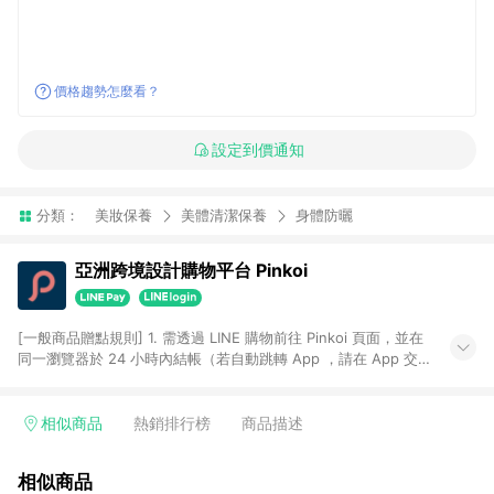
價格趨勢怎麼看？
設定到價通知
分類：
美妝保養
美體清潔保養
身體防曬
亞洲跨境設計購物平台 Pinkoi
[一般商品贈點規則] 1. 需透過 LINE 購物前往 Pinkoi 頁面，並在
同一瀏覽器於 24 小時內結帳（若自動跳轉 App ，請在 App 交
易），才具點數回饋資格。 2. 點數回饋計算將扣除訂單金額中的
運費與金流手續費與手動輸入之優惠碼折扣。 3. LINE 購物點數
回饋訂單不得享有 Pinkoi 站方優惠，例如首購優惠，P coins，
相似商品
熱銷排行榜
商品描述
全站(不包含手動輸入之優惠碼)。 4. 透過 LINE 購物連結到
Pinkoi 以外之網站購買之商品不具贈點資格。 5. 取消訂單或退貨
相似商品
行為，不具贈點資格，部分退款不在此限。 6. APP 請更新至