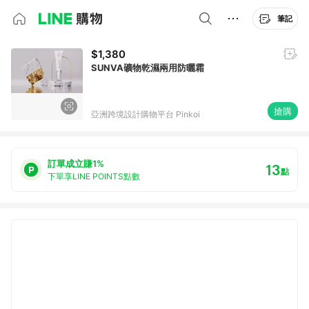
筆記
$1,380
SUNVA礦物乾濕兩用防曬霜
搶購
亞洲跨境設計購物平台 Pinkoi
訂單成立賺1%
13
點
下單享LINE POINTS點數