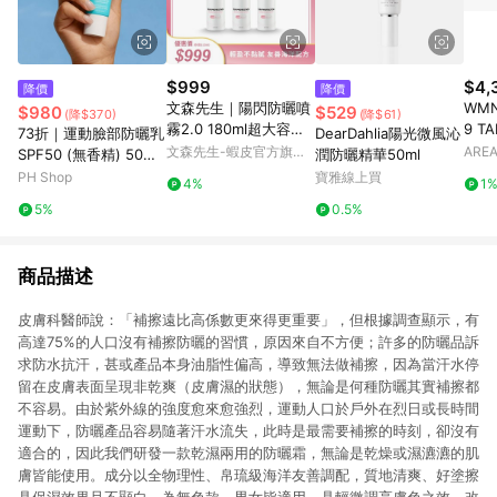
$999
$4,
降價
降價
文森先生｜陽閃防曬噴
WMN
$980
$529
(降$370)
(降$61)
霧2.0 180ml超大容量
9 T
73折｜運動臉部防曬乳
DearDahlia陽光微風沁
｜超殺限定 ３入優惠組
文森先生-蝦皮官方旗艦
AREA
SPF50 (無香精) 50ml
潤防曬精華50ml
｜清爽不黏膩 輕盈好推
店
- COOLA
PH Shop
寶雅線上買
4%
1
勻
5%
0.5%
商品描述
皮膚科醫師說：「補擦遠比高係數更來得更重要」，但根據調查顯示，有
高達75%的人口沒有補擦防曬的習慣，原因來自不方便；許多的防曬品訴
求防水抗汗，甚或產品本身油脂性偏高，導致無法做補擦，因為當汗水停
留在皮膚表面呈現非乾爽（皮膚濕的狀態），無論是何種防曬其實補擦都
不容易。由於紫外線的強度愈來愈強烈，運動人口於戶外在烈日或長時間
運動下，防曬產品容易隨著汗水流失，此時是最需要補擦的時刻，卻沒有
適合的，因此我們研發一款乾濕兩用的防曬霜，無論是乾燥或濕瀌瀌的肌
膚皆能使用。成分以全物理性、帛琉級海洋友善調配，質地清爽、好塗擦