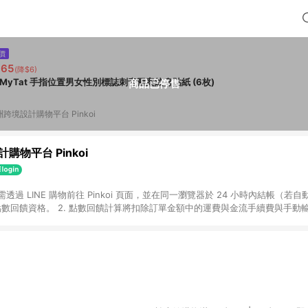
價
365
(降$6)
hMyTat 手指位置男女性別標誌刺青圖案紋身貼紙 (6枚)
商品已停售
跨境設計購物平台 Pinkoi
購物平台 Pinkoi
 需透過 LINE 購物前往 Pinkoi 頁面，並在同一瀏覽器於 24 小時內結帳（若自
具點數回饋資格。 2. 點數回饋計算將扣除訂單金額中的運費與金流手續費與手動
點數回饋訂單不得享有 Pinkoi 站方優惠，例如首購優惠，P coins，全站(不包含
E 購物連結到 Pinkoi 以外之網站購買之商品不具贈點資格。 5. 取消訂單或退貨
APP 請更新至Android v4.6.0 / iOS v4.1.5 以上才具贈點資格。 7. 點
資商品，禮物卡，開館保證金，補運費，攤位費等不具贈點資格。 9. LINE 購物
inkoi 商品資訊頁及購物車不符，以 Pinkoi 購物商品資訊頁及購物車標示為準。
明為準。 11. 若於 LINE 購物前往 Pinkoi 頁面後才首次下載 Pinkoi A
載 Pinkoi APP 後，需透過 LINE 購物前往 Pinkoi 頁面，方享導購資格