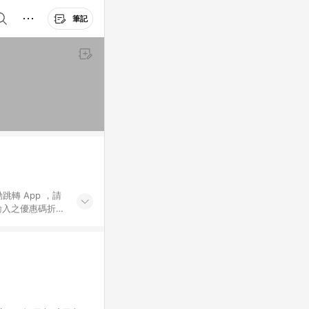
筆記
動跳轉 App ，請
輸入之優惠碼折
手動輸入之優惠
行為，不具贈點資
數將於出貨後 45 天
站上之商品規格、
 10. 點數紅包
PP 並完成訂單，不
。