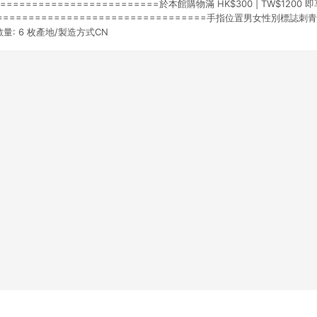
=========================於本館購物滿 HK$300 | TW$1200 即
=================================手指位置男女性別標誌刺
 0.5″數量: 6 枚產地/製造方式CN