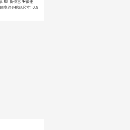
享 85 折優惠 💝優惠
青圖案紋身貼紙尺寸: 0.9