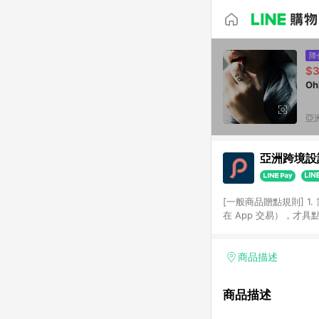
降
$
O
亞洲
亞洲跨境設計
[一般商品贈點規則] 1.
在 App 交易），才
扣。 3. LINE 購物
碼)。 4. 透過 LIN
格，部分退款不在此限。 6. 
商品描述
後發送。 8. 群眾募
顏色、價位、贈品如與 P
商品描述
使用規則請以點數紅包活動說
符合導購資格；承上，首次下