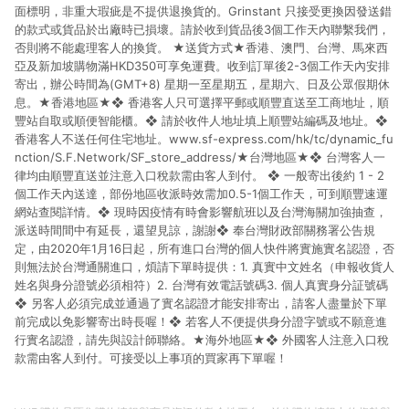
面標明，非重大瑕疵是不提供退換貨的。Grinstant 只接受更換因發送錯
的款式或貨品於出廠時已損壞。請於收到貨品後3個工作天內聯繫我們，
否則將不能處理客人的換貨。 ★送貨方式★香港、澳門、台灣、馬來西
亞及新加坡購物滿HKD350可享免運費。收到訂單後2-3個工作天內安排
寄出，辦公時間為(GMT+8) 星期一至星期五，星期六、日及公眾假期休
息。★香港地區★❖ 香港客人只可選擇平郵或順豐直送至工商地址，順
豐站自取或順便智能櫃。❖ 請於收件人地址填上順豐站編碼及地址。❖
香港客人不送任何住宅地址。www.sf-express.com/hk/tc/dynamic_fu
nction/S.F.Network/SF_store_address/★台灣地區★❖ 台灣客人一
律均由順豐直送並注意入口稅款需由客人到付。 ❖ 一般寄出後約 1 - 2
個工作天內送達，部份地區收派時效需加0.5-1個工作天，可到順豐速運
網站查閱詳情。❖ 現時因疫情有時會影響航班以及台灣海關加強抽查，
派送時間間中有延長，還望見諒，謝謝❖ 奉台灣財政部關務署公告規
定，由2020年1月16日起，所有進口台灣的個人快件將實施實名認證，否
則無法於台灣通關進口，煩請下單時提供：1. 真實中文姓名（申報收貨人
姓名與身分證號必須相符）2. 台灣有效電話號碼3. 個人真實身分証號碼
❖ 另客人必須完成並通過了實名認證才能安排寄出，請客人盡量於下單
前完成以免影響寄出時長喔！❖ 若客人不便提供身分證字號或不願意進
行實名認證，請先與設計師聯絡。★海外地區★❖ 外國客人注意入口稅
款需由客人到付。可接受以上事項的買家再下單喔！