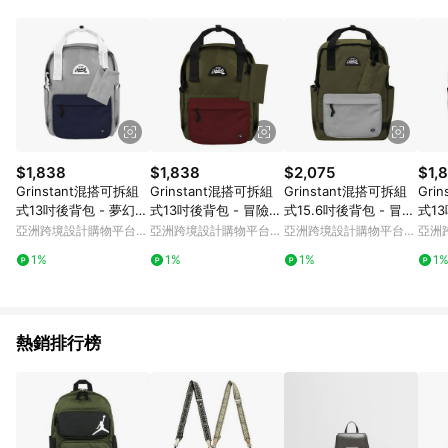
Android v4.6.0 / iOS v4.1.5 以上才具贈點資格。 7. 點數將於出
貨後 45 天後發送。 8. 群眾募資商品，禮物卡，開館保證金，補
運費，攤位費等不具贈點資格。 9. LINE 購物站上之商品規格、
顏色、價位、贈品如與 Pinkoi 商品資訊頁及購物車不符，以
Pinkoi 購物商品資訊頁及購物車標示為準。 10. 點數紅包使用規
則請以點數紅包活動說明為準。 11. 若於 LINE 購物前往 Pinkoi
頁面後才首次下載 Pinkoi APP 並完成訂單，不符合導購資格；承
上，首次下載 Pinkoi APP 後，需透過 LINE 購物前往 Pinkoi 頁
面，方享導購資格。
$1,838
$1,838
$2,075
$1,
Grinstant混搭可拆組
Grinstant混搭可拆組
Grinstant混搭可拆組
Gri
式13吋後背包 - 夢幻系
式13吋後背包 - 冒險系
式15.6吋後背包 - 冒險
式1
列 (淺灰色配海軍藍)
列 (軍綠色配深紅)
系列 (軍綠配灰色)
列 (
亞洲跨境設計購物平台
亞洲跨境設計購物平台
亞洲跨境設計購物平台
亞洲
Pinkoi
Pinkoi
Pinkoi
Pinko
1%
1%
1%
1
熱銷排行榜