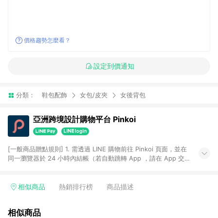
價格趨勢怎麼看？
設定到價通知
分類：
鞋包配飾
女包/皮夾
女後背包
亞洲跨境設計購物平台 Pinkoi
[一般商品贈點規則] 1. 需透過 LINE 購物前往 Pinkoi 頁面，並在
同一瀏覽器於 24 小時內結帳（若自動跳轉 App ，請在 App 交
易），才具點數回饋資格。 2. 點數回饋計算將扣除訂單金額中的
運費與金流手續費與手動輸入之優惠碼折扣。 3. LINE 購物點數
回饋訂單不得享有 Pinkoi 站方優惠，例如首購優惠，P coins，
相似商品
熱銷排行榜
商品描述
全站(不包含手動輸入之優惠碼)。 4. 透過 LINE 購物連結到
Pinkoi 以外之網站購買之商品不具贈點資格。 5. 取消訂單或退貨
相似商品
行為，不具贈點資格，部分退款不在此限。 6. APP 請更新至