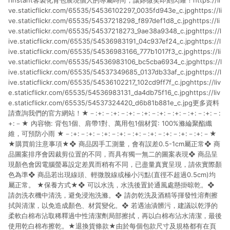
rinstant客製化背包展現個人的專屬時尚，讓妳微笑即刻閃耀！https://li
ve.staticflickr.com/65535/54536102297_0035fd943e_c.jpghttps://li
ve.staticflickr.com/65535/54537218298_f897def1d8_c.jpghttps://li
ve.staticflickr.com/65535/54537218273_9ae38a9348_c.jpghttps://l
ive.staticflickr.com/65535/54536983191_04c937ef24_c.jpghttps://l
ive.staticflickr.com/65535/54536983166_777b1017f3_c.jpghttps://li
ve.staticflickr.com/65535/54536983106_bc5cba6934_c.jpghttps://l
ive.staticflickr.com/65535/54537349685_0137db33af_c.jpghttps://l
ive.staticflickr.com/65535/54536102217_102cd9ff7f_c.jpghttps://liv
e.staticflickr.com/65535/54536983131_da4db75f16_c.jpghttps://liv
e.staticflickr.com/65535/54537324420_d6b81b881e_c.jpg更多資料
請查詢我們的官方網站！★－:+:－:+:－:+:－:+:－:+:－:+:－:+:－:+:－:
+:－★ 內容物: 背包1個、肩帶1對、萬用包1個材質: 100%滌綸聚酯纖
維，可預防小雨 ★－:+:－:+:－:+:－:+:－:+:－:+:－:+:－:+:－:+:－★
★購買前注意事項★❖ 商品因手工測量，會有誤差0.5-1cm屬正常❖ 商
品圖案排序會因裁剪位置的不同，而具有獨一無二的圖案表現❖ 商品呈
現顏色會因電腦螢幕設定差異而稍有不同，已盡量真實呈現，請依實際顏
色為準❖ 商品若出現線頭、輕微脫線或極小污點(直徑不超過0.5cm)均
屬正常。 ★保養方式★❖ 可以水洗，水洗後置於通風處懸掛晾乾。❖
請勿洗衣機中清洗，避免浸泡洗滌。❖ 請勿乾洗及酒精等揮發性溶劑擦
拭與清潔，以免造成顏色、材質變化。❖ 若遇油漬髒污，建議以乾淨的
柔軟白棉布沾取稀釋過中性清潔劑局部擦拭，再以白棉布沾水清潔，最後
使用乾白棉布擦乾。★退換貨條款★由於每個包款尺寸及規格都有在頁