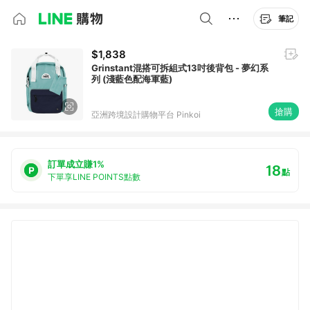
筆記
$1,838
Grinstant混搭可拆組式13吋後背包 - 夢幻系
列 (淺藍色配海軍藍)
搶購
亞洲跨境設計購物平台 Pinkoi
訂單成立賺1%
18
點
下單享LINE POINTS點數