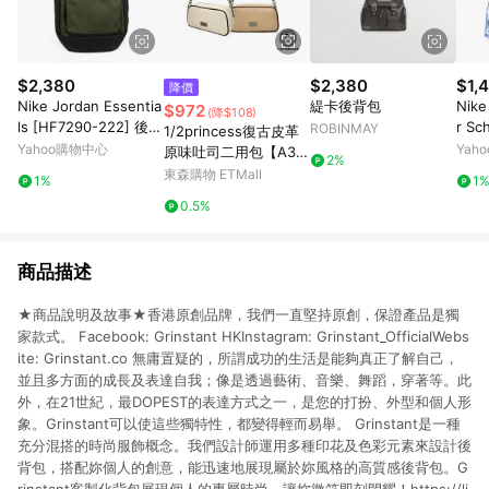
$2,380
$2,380
$1,
降價
Nike Jordan Essentia
緹卡後背包
Nike
$972
(降$108)
ls [HF7290-222] 後背
r S
ROBINMAY
1/2princess復古皮革
包 雙肩背 筆電包 喬丹
袋 
Yahoo購物中心
Yah
原味吐司二用包【A30
2%
綠 黑
包 J
31】
東森購物 ETMall
1%
1
0.5%
商品描述
★商品說明及故事★香港原創品牌，我們一直堅持原創，保證產品是獨
家款式。 Facebook: Grinstant HKInstagram: Grinstant_OfficialWebs
ite: Grinstant.co 無庸置疑的，所謂成功的生活是能夠真正了解自己，
並且多方面的成長及表達自我；像是透過藝術、音樂、舞蹈，穿著等。此
外，在21世紀，最DOPEST的表達方式之一，是您的打扮、外型和個人形
象。Grinstant可以使這些獨特性，都變得輕而易舉。 Grinstant是一種
充分混搭的時尚服飾概念。我們設計師運用多種印花及色彩元素來設計後
背包，搭配妳個人的創意，能迅速地展現屬於妳風格的高質感後背包。G