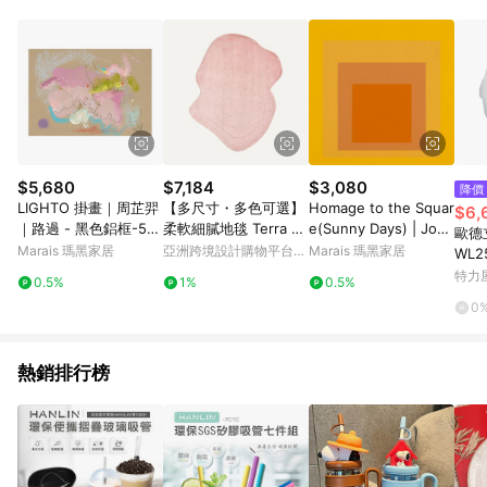
Android v4.6.0 / iOS v4.1.5 以上才具贈點資格。 7. 點數將於出
貨後 45 天後發送。 8. 群眾募資商品，禮物卡，開館保證金，補
運費，攤位費等不具贈點資格。 9. LINE 購物站上之商品規格、
顏色、價位、贈品如與 Pinkoi 商品資訊頁及購物車不符，以
Pinkoi 購物商品資訊頁及購物車標示為準。 10. 點數紅包使用規
則請以點數紅包活動說明為準。 11. 若於 LINE 購物前往 Pinkoi
頁面後才首次下載 Pinkoi APP 並完成訂單，不符合導購資格；承
上，首次下載 Pinkoi APP 後，需透過 LINE 購物前往 Pinkoi 頁
面，方享導購資格。
$5,680
$7,184
$3,080
降價
LIGHTO 掛畫｜周芷羿
【多尺寸・多色可選】
Homage to the Squar
$6,
｜路過 - 黑色鋁框-50
柔軟細膩地毯 Terra 地
e(Sunny Days) | Jose
歐德立
x 70 cm
毯 異形
f Albers - 銀色鋁框-中
Marais 瑪黑家居
亞洲跨境設計購物平台
Marais 瑪黑家居
WL2
尺寸
Pinkoi
造型
特力
0.5%
1%
0.5%
0
熱銷排行榜