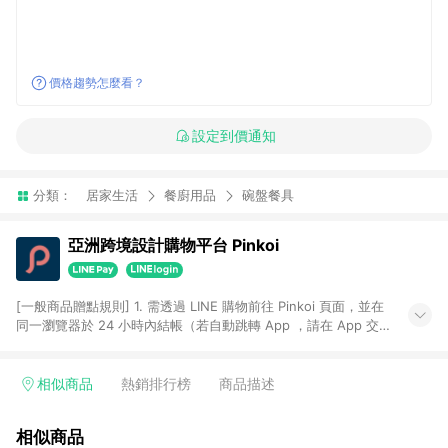
價格趨勢怎麼看？
設定到價通知
分類：
居家生活
餐廚用品
碗盤餐具
亞洲跨境設計購物平台 Pinkoi
[一般商品贈點規則] 1. 需透過 LINE 購物前往 Pinkoi 頁面，並在
同一瀏覽器於 24 小時內結帳（若自動跳轉 App ，請在 App 交
易），才具點數回饋資格。 2. 點數回饋計算將扣除訂單金額中的
運費與金流手續費與手動輸入之優惠碼折扣。 3. LINE 購物點數
回饋訂單不得享有 Pinkoi 站方優惠，例如首購優惠，P coins，
相似商品
熱銷排行榜
商品描述
全站(不包含手動輸入之優惠碼)。 4. 透過 LINE 購物連結到
Pinkoi 以外之網站購買之商品不具贈點資格。 5. 取消訂單或退貨
相似商品
行為，不具贈點資格，部分退款不在此限。 6. APP 請更新至