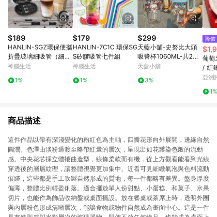
$189
$179
$299
降價
HANLIN-SGZ環保便攜
HANLIN-7C1C 環保SG
天藍小舖-史努比大頭
$1,
折疊玻璃細吸管（細
S矽膠吸管七件組
吸管杯1060ML-共2
葡萄牙
管）
色-$299【A1111544
神腦生活
神腦生活
天藍小舖
/ 
3】
叉四
亞洲
1%
1%
3%
Pinko
1
商品描述
這件作品以帶有深淺變化的粉紅色為主軸，四瓣花形向外展開，邊緣自然
圓潤。色澤由淡粉過渡至略帶紅暈的層次，呈現出如花瓣染色般的流動
感。中央花芯採立體捲曲造型，線條柔軟而有機，從上方觀看能看到光線
穿透後的層層紋理，讓整體視覺更加集中。近看可見細緻氣泡與色料流動
痕跡，這些都是手工吹製自然形成的質地，每一件都略有差異。盤身厚度
偏薄，整體比例輕盈俐落。適合擺放單人份甜點、小蛋糕、和菓子、水果
切片，也能作為飾品收納盤或桌面擺設。放在餐桌或茶席上時，透明外圈
與內層粉色形成清晰層次，能讓食物或物件自然成為畫面中心。這是一件