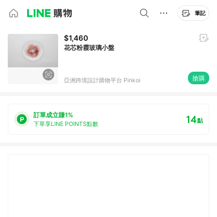
筆記
$1,460
花芯粉霞玻璃小盤
搶購
亞洲跨境設計購物平台 Pinkoi
訂單成立賺1%
14
點
下單享LINE POINTS點數