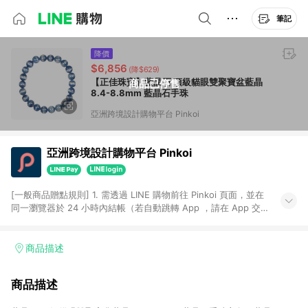
筆記
降價
$6,856
(降$629)
【正佳珠寶】藍晶石 頂級貓眼雙聚寶盆藍晶
商品已停售
8.4-8.8mm 藍晶石手珠
亞洲跨境設計購物平台 Pinkoi
亞洲跨境設計購物平台 Pinkoi
[一般商品贈點規則] 1. 需透過 LINE 購物前往 Pinkoi 頁面，並在
同一瀏覽器於 24 小時內結帳（若自動跳轉 App ，請在 App 交
易），才具點數回饋資格。 2. 點數回饋計算將扣除訂單金額中的
運費與金流手續費與手動輸入之優惠碼折扣。 3. LINE 購物點數
回饋訂單不得享有 Pinkoi 站方優惠，例如首購優惠，P coins，
商品描述
全站(不包含手動輸入之優惠碼)。 4. 透過 LINE 購物連結到
Pinkoi 以外之網站購買之商品不具贈點資格。 5. 取消訂單或退貨
商品描述
行為，不具贈點資格，部分退款不在此限。 6. APP 請更新至
Android v4.6.0 / iOS v4.1.5 以上才具贈點資格。 7. 點數將於出