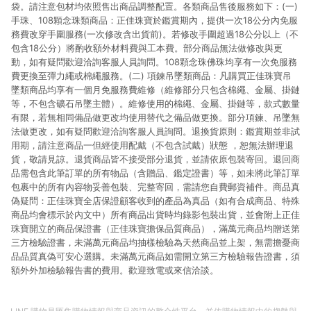
袋。請注意包材均依照售出商品調整配置。各類商品售後服務如下：(一)
手珠、108顆念珠類商品：正佳珠寶於鑑賞期內，提供一次18公分內免服
務費改穿手圍服務(一次修改含出貨前)。若修改手圍超過18公分以上（不
包含18公分）將酌收額外材料費與工本費。部分商品無法做修改與更
動，如有疑問歡迎洽詢客服人員詢問。108顆念珠佛珠均享有一次免服務
費更換至彈力繩或棉繩服務。(二) 項鍊吊墜類商品：凡購買正佳珠寶吊
墜類商品均享有一個月免服務費維修（維修部分只包含棉繩、金屬、掛鏈
等，不包含礦石吊墜主體）。維修使用的棉繩、金屬、掛鏈等，款式數量
有限，若無相同備品做更改均使用替代之備品做更換。部分項鍊、吊墜無
法做更改，如有疑問歡迎洽詢客服人員詢問。退換貨原則：鑑賞期並非試
用期，請注意商品一但經使用配戴（不包含試戴）狀態 ，恕無法辦理退
貨，敬請見諒。退貨商品皆不接受部分退貨，並請依原包裝寄回。退回商
品需包含此筆訂單的所有物品（含贈品、鑑定證書）等，如未將此筆訂單
包裹中的所有內容物妥善包裝、完整寄回，需請您自費郵資補件。商品真
偽疑問：正佳珠寶全店保證顧客收到的產品為真品（如有合成商品、特殊
商品均會標示於內文中）所有商品出貨時均錄影包裝出貨，並會附上正佳
珠寶開立的商品保證書（正佳珠寶擔保品質商品），滿萬元商品均贈送第
三方檢驗證書，未滿萬元商品均抽樣檢驗為天然商品並上架，無需擔憂商
品品質真偽可安心選購。未滿萬元商品如需開立第三方檢驗報告證書，須
額外外加檢驗報告書的費用。歡迎致電或來信洽談。