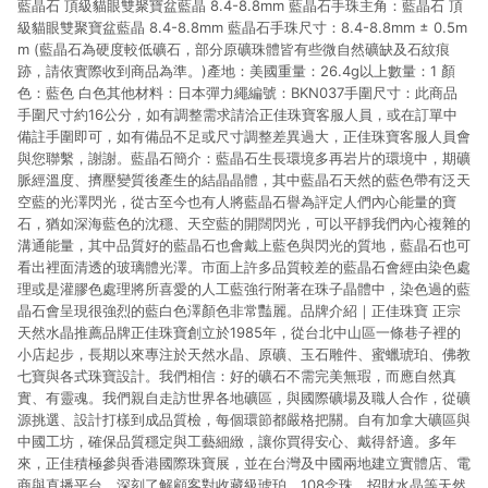
藍晶石 頂級貓眼雙聚寶盆藍晶 8.4-8.8mm 藍晶石手珠主角：藍晶石 頂
貨後 45 天後發送。 8. 群眾募資商品，禮物卡，開館保證金，補
運費，攤位費等不具贈點資格。 9. LINE 購物站上之商品規格、
級貓眼雙聚寶盆藍晶 8.4-8.8mm 藍晶石手珠尺寸：8.4-8.8mm ± 0.5m
顏色、價位、贈品如與 Pinkoi 商品資訊頁及購物車不符，以
m (藍晶石為硬度較低礦石，部分原礦珠體皆有些微自然礦缺及石紋痕
Pinkoi 購物商品資訊頁及購物車標示為準。 10. 點數紅包使用規
跡，請依實際收到商品為準。)產地：美國重量：26.4g以上數量：1 顏
則請以點數紅包活動說明為準。 11. 若於 LINE 購物前往 Pinkoi
色：藍色 白色其他材料：日本彈力繩編號：BKN037手圍尺寸：此商品
頁面後才首次下載 Pinkoi APP 並完成訂單，不符合導購資格；承
手圍尺寸約16公分，如有調整需求請洽正佳珠寶客服人員，或在訂單中
上，首次下載 Pinkoi APP 後，需透過 LINE 購物前往 Pinkoi 頁
備註手圍即可，如有備品不足或尺寸調整差異過大，正佳珠寶客服人員會
面，方享導購資格。
與您聯繫，謝謝。藍晶石簡介：藍晶石生長環境多再岩片的環境中，期礦
脈經溫度、擠壓變質後產生的結晶晶體，其中藍晶石天然的藍色帶有泛天
空藍的光澤閃光，從古至今也有人將藍晶石譽為評定人們內心能量的寶
石，猶如深海藍色的沈穩、天空藍的開闊閃光，可以平靜我們內心複雜的
溝通能量，其中品質好的藍晶石也會戴上藍色與閃光的質地，藍晶石也可
看出裡面清透的玻璃體光澤。市面上許多品質較差的藍晶石會經由染色處
理或是灌膠色處理將所喜愛的人工藍強行附著在珠子晶體中，染色過的藍
晶石會呈現很強烈的藍白色澤顏色非常豔麗。品牌介紹｜正佳珠寶 正宗
天然水晶推薦品牌正佳珠寶創立於1985年，從台北中山區一條巷子裡的
小店起步，長期以來專注於天然水晶、原礦、玉石雕件、蜜蠟琥珀、佛教
七寶與各式珠寶設計。我們相信：好的礦石不需完美無瑕，而應自然真
實、有靈魂。我們親自走訪世界各地礦區，與國際礦場及職人合作，從礦
源挑選、設計打樣到成品質檢，每個環節都嚴格把關。自有加拿大礦區與
中國工坊，確保品質穩定與工藝細緻，讓你買得安心、戴得舒適。多年
來，正佳積極參與香港國際珠寶展，並在台灣及中國兩地建立實體店、電
商與直播平台，深刻了解顧客對收藏級琥珀、108念珠、招財水晶等天然