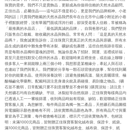
珠寶的需求。我們不只是賣飾品，更願成為你值得信賴的天然水晶顧問。
正佳出品，必屬佳品——這句話不僅是初心，更是我們的品牌精神。小老
闆的話｜只賣我們敢戴的天然水晶我們長年在台北市中山國小附近的小巷
子裡默默經營，沒有華麗門面或浮誇行銷，卻深受老客人信賴，常被稱為
「最推薦的水晶店」、「最低調真誠的品牌」。自我爸那代起，我們堅持
只販售自己敢戴、敢收藏的水晶與飾品。常常有人問：「這是真的天然水
晶嗎？」我會誠實告訴你，正佳珠寶只賣真正的天然水晶與原礦。所有水
晶生成的過程中難免會帶有冰裂、礦缺或包裹體，這些自然痕跡非瑕疵，
而是每顆水晶獨特靈魂的證明。無論你是為了招財、開運、送禮或祈福，
甚至只是想找顆安心陪伴的水晶，歡迎隨時來店裡坐坐，或在線上聊聊；
很多客人一來就能聊上兩三個小時，我想那是某種緣分，牽起人與石頭，
也連結了我們與客人。我們樂於分享每一顆石頭背後的故事，幫你找到屬
於你的能量水晶。使用與保養說明：請避免接觸高溫、陽光直曬環境、極
酸極鹼化學藥劑。配戴時請注意身邊尖銳及易碰撞、易刮傷之物品。(礦
石並不脆弱，日常配戴只要不刻意撞擊並不會碎裂 )購買須知：請注意！
天然礦石均有自然礦缺、平頭、冰裂紋等自然痕跡，正佳珠寶每樣商品均
已透過人工一一審核篩選，收到商品時如有瑕疵、缺陷，歡迎聯絡正佳珠
寶客服人員，為您解答。每件商品皆為獨一無二產品，天然礦石商品圖檔
與電腦顯示顏色會略有不同，請依實際商品顏色為準。所有商品尺寸與重
量皆為手工測量，每件都會略有誤差，標示尺寸請依實物為準。包材說
明：未滿1000元商品，皆附贈正佳珠寶客製化絨布袋、保證卡、紙袋。
滿1000元商品，皆附贈正佳珠寶客製化絨布盒、絨布袋、保證卡、紙