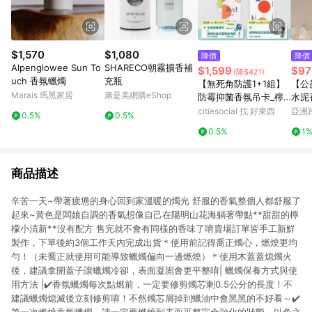
$1,570
$1,080
降價
降價
Alpenglowee Sun To
SHARECO朝霧擴香補
$1,599
$97
(降$421)
uch 香氛蠟燭
充瓶
【無死角防護1+1組】
【公
Marais 瑪黑家居
康是美網購eShop
防霉抑菌香氛吊卡_檸
水泥
檬紅茶_單包組(共3片)
煙燻
citiesocial 找 好東西
亞洲
0.5%
0.5%
+防霉抑菌香氛長方卡_
Pinko
0.5%
1
迷迭山林_單包組
商品描述
辛苦一天~帶著疲憊的身心回到家溫暖的燭光 舒服的香氣整個人都舒服了
起來~黃色是闆娘自調的香氣想像自己在陽明山花海躺著帶點**甜甜的檸
檬小清新**沒有配方 售完就不會有同樣的香味了唷賣場訂單皆手工新鮮
製作，下單後約3個工作天內完成出貨＊使用前記得喬正燭心，燃燒更均
勻！（未喬正就使用可能導致蠟燭偏向一邊燃燒）＊使用木蓋蓋熄燭火
後，建議拿開蓋子讓蠟燭冷卻，表面凝固會更平整唷| 蠟燭保養方式與使
用方法 |✔️香氛蠟燭每次點燃前，一定要修剪燭芯剩0.5公分的長度！不
建議蠟燭熄滅後立刻修剪唷！不然燭芯屑掉到蠟油中會黑黑的不好看～✔️