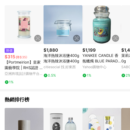
Android v4.6.0 / iOS v4.1.5 以上才具贈點資格。 7. 點數將於出
貨後 45 天後發送。 8. 群眾募資商品，禮物卡，開館保證金，補
運費，攤位費等不具贈點資格。 9. LINE 購物站上之商品規格、
顏色、價位、贈品如與 Pinkoi 商品資訊頁及購物車不符，以
Pinkoi 購物商品資訊頁及購物車標示為準。 10. 點數紅包使用規
則請以點數紅包活動說明為準。 11. 若於 LINE 購物前往 Pinkoi
頁面後才首次下載 Pinkoi APP 並完成訂單，不符合導購資格；承
上，首次下載 Pinkoi APP 後，需透過 LINE 購物前往 Pinkoi 頁
面，方享導購資格。
$1,880
$1,199
$1,
降價
海洋熱辣沐浴鹽400g
YANKEE CANDLE 香
茉莉
$315
(降$35)
海洋熱辣沐浴鹽400g
氛蠟燭 BLUE PARADIS
0g
【Portmeirion】皇家
E 1707
citiesocial 找 好東西
Yahoo購物中心
SAB
園藝學院 | RHS認證 W
AX LYRICAL 繡球花香
亞洲跨境設計購物平台
0.5%
1%
2
氛
Pinkoi
1%
熱銷排行榜