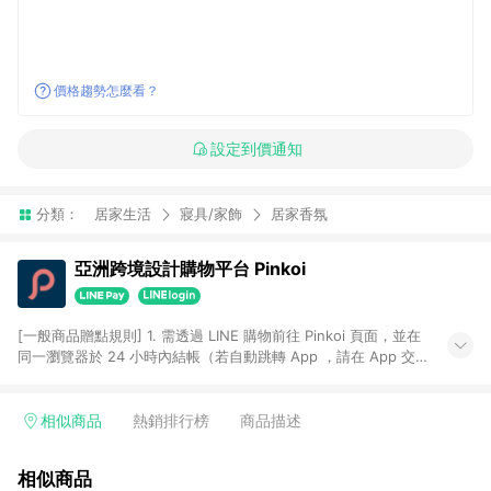
價格趨勢怎麼看？
設定到價通知
分類：
居家生活
寢具/家飾
居家香氛
亞洲跨境設計購物平台 Pinkoi
[一般商品贈點規則] 1. 需透過 LINE 購物前往 Pinkoi 頁面，並在
同一瀏覽器於 24 小時內結帳（若自動跳轉 App ，請在 App 交
易），才具點數回饋資格。 2. 點數回饋計算將扣除訂單金額中的
運費與金流手續費與手動輸入之優惠碼折扣。 3. LINE 購物點數
回饋訂單不得享有 Pinkoi 站方優惠，例如首購優惠，P coins，
相似商品
熱銷排行榜
商品描述
全站(不包含手動輸入之優惠碼)。 4. 透過 LINE 購物連結到
Pinkoi 以外之網站購買之商品不具贈點資格。 5. 取消訂單或退貨
相似商品
行為，不具贈點資格，部分退款不在此限。 6. APP 請更新至