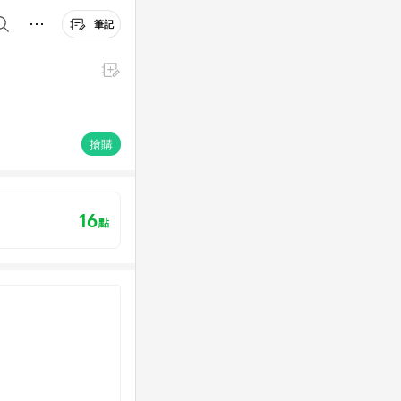
筆記
搶購
16
點