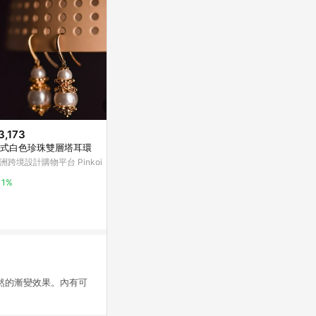
3,173
$1,508
$480
式白色珍珠雙層塔耳環
tatting蕾絲葉片與棉珠耳環・米
星月養耳棒・
白色
盒」
洲跨境設計購物平台 Pinkoi
亞洲跨境設計購物平台 Pinkoi
vacanza acce
1%
1%
2%
自然的漸變效果。內有可