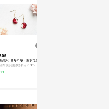
。
895
$700
$480
脂藝術 圓形耳環・聖女之頸
包14k金基本款小鉤式珍珠耳環可
無痛耳夾 / 
改夾
洲跨境設計購物平台 Pinkoi
亞洲跨境設計購物
亞洲跨境設計購物平台 Pinkoi
1%
1%
1%