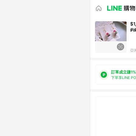
$1
鈎
亞洲
訂單成立賺1%
下單享LINE P