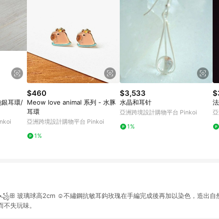
$460
$3,533
$
純銀耳環/
Meow love animal 系列 - 水豚
水晶和耳针
法
耳環
亞洲跨境設計購物平台 Pinkoi
亞
koi
亞洲跨境設計購物平台 Pinkoi
1%
1%
 ꧁ꕥ 玻璃球高2cm ☺︎︎不繡鋼抗敏耳鈎玫瑰在手編完成後再加以染色，造出
而不失玩味。