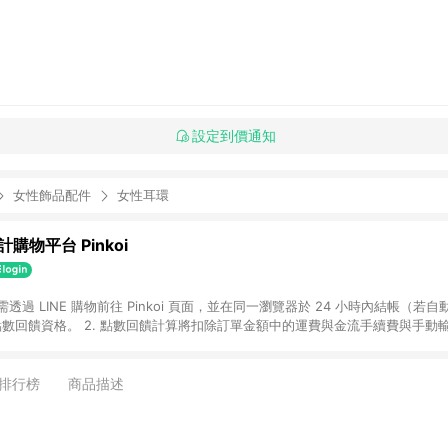
設定到價通知
女性飾品配件
女性耳環
購物平台 Pinkoi
 需透過 LINE 購物前往 Pinkoi 頁面，並在同一瀏覽器於 24 小時內結帳（若自
具點數回饋資格。 2. 點數回饋計算將扣除訂單金額中的運費與金流手續費與手動
點數回饋訂單不得享有 Pinkoi 站方優惠，例如首購優惠，P coins，全站(不包含
E 購物連結到 Pinkoi 以外之網站購買之商品不具贈點資格。 5. 取消訂單或退貨
APP 請更新至Android v4.6.0 / iOS v4.1.5 以上才具贈點資格。 7. 點
排行榜
商品描述
資商品，禮物卡，開館保證金，補運費，攤位費等不具贈點資格。 9. LINE 購物
inkoi 商品資訊頁及購物車不符，以 Pinkoi 購物商品資訊頁及購物車標示為準。
明為準。 11. 若於 LINE 購物前往 Pinkoi 頁面後才首次下載 Pinkoi A