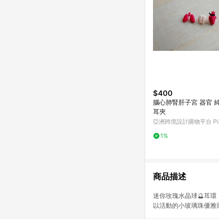
$400
腦心肺腎肝子宮 器官 
耳夾
亞洲跨境設計購物平台 Pin
1%
商品描述
迷你玫瑰水晶球🔮耳環
以活動的小玻璃珠優雅