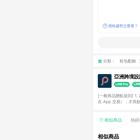
價格趨勢怎麼看？
分類：
鞋包配飾
亞洲跨境設計
[一般商品贈點規則] 1.
在 App 交易），才
扣。 3. LINE 購物
碼)。 4. 透過 LIN
格，部分退款不在此限。 6. 
相似商品
熱銷
後發送。 8. 群眾募
顏色、價位、贈品如與 P
相似商品
使用規則請以點數紅包活動說