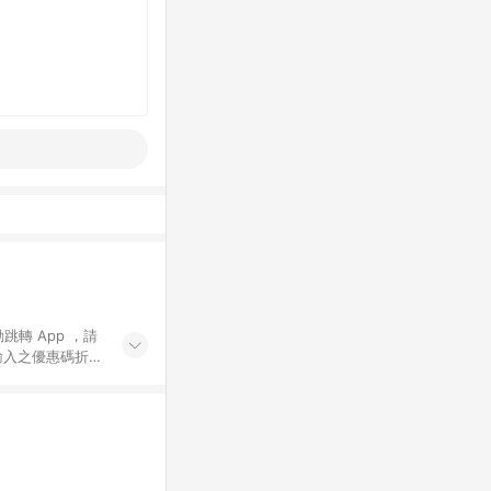
動跳轉 App ，請
輸入之優惠碼折
手動輸入之優惠
行為，不具贈點資
數將於出貨後 45 天
站上之商品規格、
 10. 點數紅包
PP 並完成訂單，不