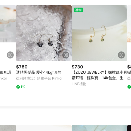
載 Pinkoi APP 後，需透過 LINE 購物前往 Pinkoi 頁面，方享導購資格
$780
$730
$
落。單鑽耳環 純銀耳環
透體黑髮晶 愛心14kgf耳勾
【ZUZU JEWELRY】橄欖綠小圓
樹
鑽耳環｜輕珠寶｜14k包金。生日
koi
亞洲跨境設計購物平台 Pinkoi
亞
禮物
LINE禮物
1%