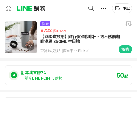
筆記
降價
$723
(降$127)
【360度飲用】隨行保溫咖啡杯 - 送不銹鋼咖
啡濾網 350ML 生日禮
搶購
亞洲跨境設計購物平台 Pinkoi
訂單成立賺7%
50
點
下單享LINE POINTS點數