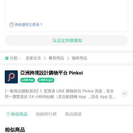
價格趨勢怎麼看？
設定到價通知
分類：
居家生活
餐廚用品
咖啡用品
亞洲跨境設計購物平台 Pinkoi
[一般商品贈點規則] 1. 需透過 LINE 購物前往 Pinkoi 頁面，並在
同一瀏覽器於 24 小時內結帳（若自動跳轉 App ，請在 App 交
易），才具點數回饋資格。 2. 點數回饋計算將扣除訂單金額中的
運費與金流手續費與手動輸入之優惠碼折扣。 3. LINE 購物點數
回饋訂單不得享有 Pinkoi 站方優惠，例如首購優惠，P coins，
相似商品
熱銷排行榜
商品描述
全站(不包含手動輸入之優惠碼)。 4. 透過 LINE 購物連結到
Pinkoi 以外之網站購買之商品不具贈點資格。 5. 取消訂單或退貨
相似商品
行為，不具贈點資格，部分退款不在此限。 6. APP 請更新至