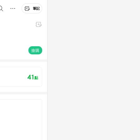
筆記
搶購
41
點