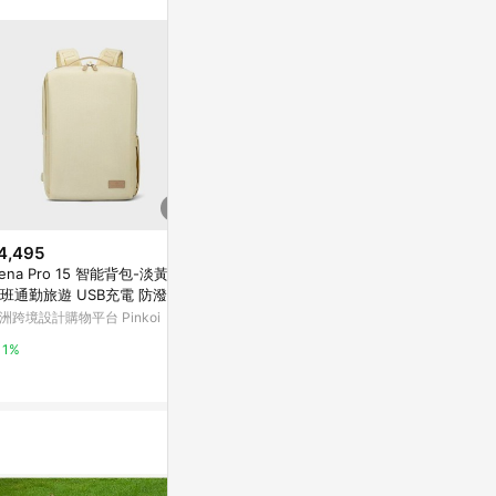
。
4,495
$3,870
$1,650
iena Pro 15 智能背包-淡黃色|
Nike Utility Speed Backpack
Roony de 
班通勤旅遊 USB充電 防潑水
(27L)
後背包-FUSH
洲跨境設計購物平台 Pinkoi
Nike Asia Pacific
媽咪愛
1%
2%
0.5%