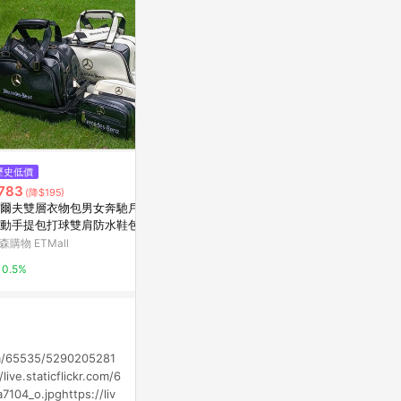
$4,150
歷史低價
Lesportsac Deluxe Everyday B
$1,999
783
(雙重
(降$195)
ag 經典斜背包 側背包 通勤旅行
[家速配]AH
爾夫雙層衣物包男女奔馳戶外
包 女包 七夕浪漫購 送禮 禮物 推
Yahoo購物中心
用背包
動手提包打球雙肩防水鞋包衣
薦-盛夏草原
包
萬家福線上購
森購物 ETMall
1%
10%
0.5%
com/65535/5290205281
ive.staticflickr.com/6
104_o.jpghttps://liv