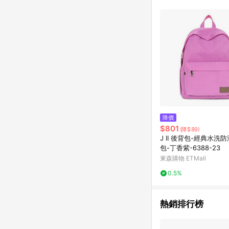
符合導購資格；承上，首次下
降價
$801
(降$89)
J II 後背包-經典水洗
包-丁香紫-6388-23
東森購物 ETMall
0.5%
熱銷排行榜