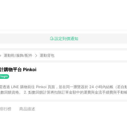
設定到價通知
運動鞋/服飾/配件
運動背包
購物平台 Pinkoi
 需透過 LINE 購物前往 Pinkoi 頁面，並在同一瀏覽器於 24 小時內結帳（若自
具點數回饋資格。 2. 點數回饋計算將扣除訂單金額中的運費與金流手續費與手動
點數回饋訂單不得享有 Pinkoi 站方優惠，例如首購優惠，P coins，全站(不包含
E 購物連結到 Pinkoi 以外之網站購買之商品不具贈點資格。 5. 取消訂單或退貨
APP 請更新至Android v4.6.0 / iOS v4.1.5 以上才具贈點資格。 7. 點
排行榜
商品描述
資商品，禮物卡，開館保證金，補運費，攤位費等不具贈點資格。 9. LINE 購物
inkoi 商品資訊頁及購物車不符，以 Pinkoi 購物商品資訊頁及購物車標示為準。
明為準。 11. 若於 LINE 購物前往 Pinkoi 頁面後才首次下載 Pinkoi A