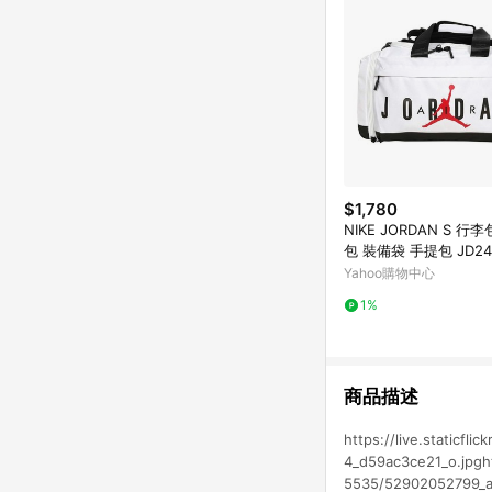
$1,780
NIKE JORDAN S 行李包 - 
包 裝備袋 手提包 JD24
D-002 白黑紅
Yahoo購物中心
1%
商品描述
https://live.staticf
4_d59ac3ce21_o.jpghtt
5535/52902052799_a91