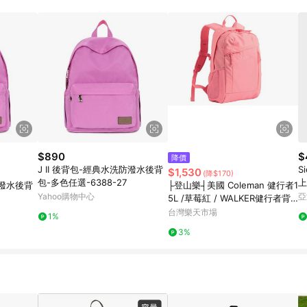
載 Pinkoi APP 後，需透過 LINE 購物前往 Pinkoi 頁面，方享導購資格
$890
$
降價
J II 後背包-經典水洗防潑水後背
S
$1,530
(降$170)
包-多色任選-6388-27
上
防潑水後背
├登山樂┤美國 Coleman 健行者1
Yahoo購物中心
亞
5L /草莓紅 / WALKER健行者背
包系列 /CM-13989
台灣樂天市場
1%
3%