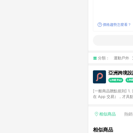
價格趨勢怎麼看？
分類：
運動戶外
亞洲跨境設計
[一般商品贈點規則] 1.
在 App 交易），才
扣。 3. LINE 購物
碼)。 4. 透過 LIN
格，部分退款不在此限。 6. 
相似商品
熱銷
後發送。 8. 群眾募
顏色、價位、贈品如與 P
相似商品
使用規則請以點數紅包活動說