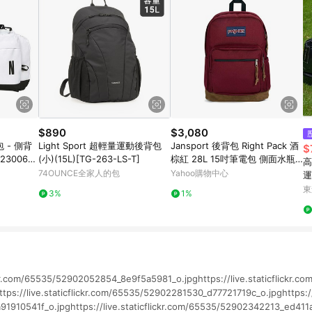
$890
$3,080
側背
Light Sport 超輕量運動後背包
Jansport 後背包 Right Pack 酒
$
23006A
(小)(15L)[TG-263-LS-T]
棕紅 28L 15吋筆電包 側面水瓶
高
口袋 書包 JS0A4QVA04S
74OUNCE全家人的包
Yahoo購物中心
運
服
東
3%
1%
lickr.com/65535/52902052854_8e9f5a5981_o.jpghttps://live.staticflickr.
ps://live.staticflickr.com/65535/52902281530_d77721719c_o.jpghttps://l
910541f_o.jpghttps://live.staticflickr.com/65535/52902342213_ed411a7