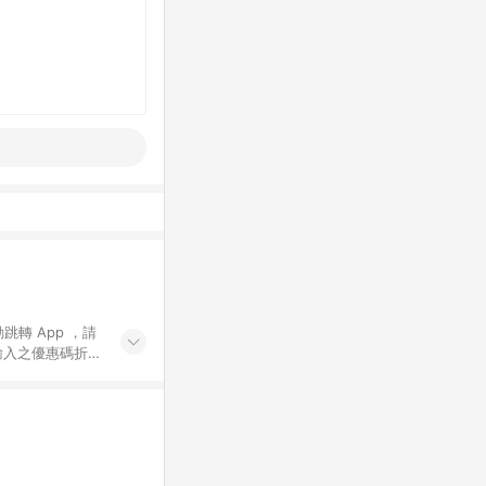
動跳轉 App ，請
輸入之優惠碼折
手動輸入之優惠
行為，不具贈點資
數將於出貨後 45 天
站上之商品規格、
 10. 點數紅包
PP 並完成訂單，不