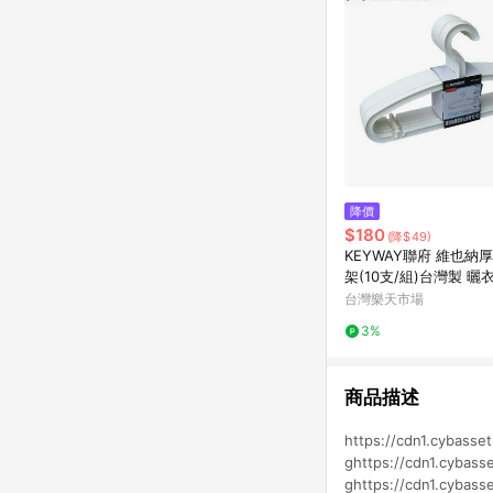
降價
$180
(降$49)
KEYWAY聯府 維也納
架(10支/組)台灣製 曬
【愛買】
台灣樂天市場
3%
商品描述
https://cdn1.cybasse
ghttps://cdn1.cybass
ghttps://cdn1.cybass