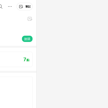
筆記
搶購
7
點