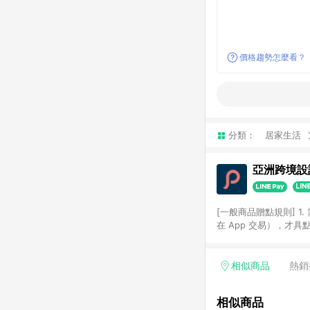
價格趨勢怎麼看？
分類：
居家生活
亞洲跨境設計
[一般商品贈點規則] 1.
在 App 交易），才
扣。 3. LINE 購物
碼)。 4. 透過 LIN
格，部分退款不在此限。 6. 
相似商品
熱銷
後發送。 8. 群眾募
顏色、價位、贈品如與 P
相似商品
使用規則請以點數紅包活動說