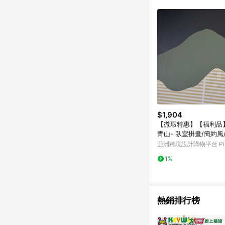
符合導購資格；承上，首次下
$1,904
【微瑕特惠】【福利品】
青山- 臥室掛畫/簡約風
亞洲跨境設計購物平台 Pin
1%
熱銷排行榜