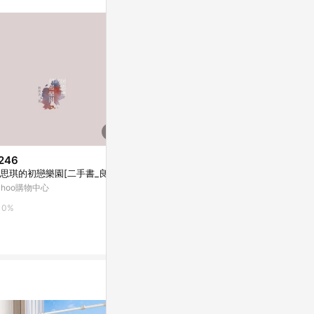
。
246
$1,904
$8,490
思琪的初戀樂園[二手書_良好]
【微瑕特惠】【福利品】抽象畫
Galaxy Tab 
• 奶茶米棕色II- 臥室掛畫
ahoo購物中心
SAMSUNG 
亞洲跨境設計購物平台 Pinkoi
0%
0%
1%