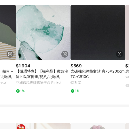
載 Pinkoi APP 後，需透過 LINE 購物前往 Pinkoi 頁面，方享導購資格
$1,904
$569
$
幾何 •
【微瑕特惠】【福利品】微藍泡
含碳強化隔熱窗貼 寬75x200cm
房
/北歐風
沫I- 臥室掛畫/簡約/北歐風
TC-CB10C
Y
koi
亞洲跨境設計購物平台 Pinkoi
特力屋
1%
1%