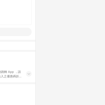
動跳轉 App ，請
輸入之優惠碼折
手動輸入之優惠
行為，不具贈點資
數將於出貨後 45 天
站上之商品規格、
 10. 點數紅包
PP 並完成訂單，不