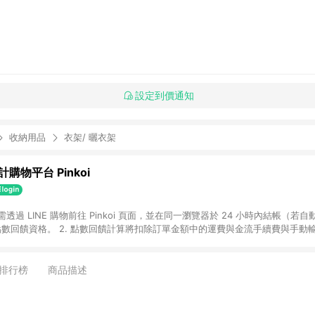
設定到價通知
收納用品
衣架/ 曬衣架
購物平台 Pinkoi
 需透過 LINE 購物前往 Pinkoi 頁面，並在同一瀏覽器於 24 小時內結帳（若自
具點數回饋資格。 2. 點數回饋計算將扣除訂單金額中的運費與金流手續費與手動
點數回饋訂單不得享有 Pinkoi 站方優惠，例如首購優惠，P coins，全站(不包含
E 購物連結到 Pinkoi 以外之網站購買之商品不具贈點資格。 5. 取消訂單或退貨
APP 請更新至Android v4.6.0 / iOS v4.1.5 以上才具贈點資格。 7. 點
排行榜
商品描述
資商品，禮物卡，開館保證金，補運費，攤位費等不具贈點資格。 9. LINE 購物
inkoi 商品資訊頁及購物車不符，以 Pinkoi 購物商品資訊頁及購物車標示為準。
明為準。 11. 若於 LINE 購物前往 Pinkoi 頁面後才首次下載 Pinkoi A