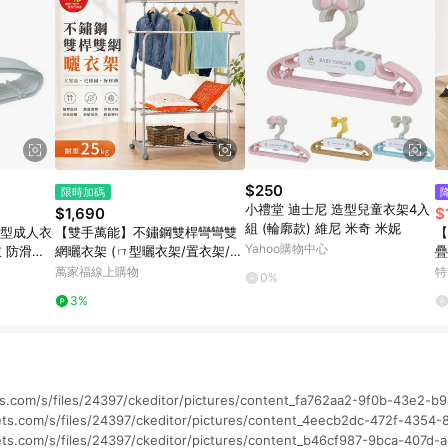
$250
限時加碼
小禮堂 迪士尼 造型兒童衣架4入
$1,690
$
組 (輪廓款) 維尼 米奇 米妮
厚型成人衣
【雙手萬能】不鏽鋼雙桿彎彎雙
【
Yahoo購物中心
衣 防滑
網曬衣架 (ㄇ型曬衣架/置衣架/收
疊
納/伸縮/雙桿衣架)
左
萬家福線上購物
特
0%
曬
3%
ts.com/s/files/24397/ckeditor/pictures/content_fa762aa2-9f0b-43e2-
ets.com/s/files/24397/ckeditor/pictures/content_4eecb2dc-472f-4354
ets.com/s/files/24397/ckeditor/pictures/content_b46cf987-9bca-407d-