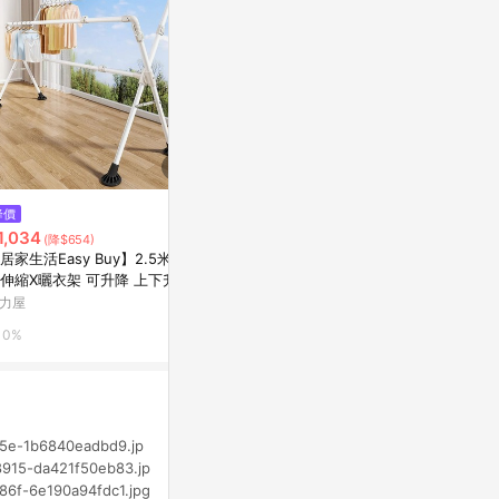
降價
限時加碼
限時加碼
1,034
$1,125
$899
(降$654)
居家生活Easy Buy】2.5米摺
(LOGIS)單桿伸縮不鏽鋼衣架 掛
RICHOME
伸縮X曬衣架 可升降 上下升降
衣架 吊衣架 曬衣桿 晾衣架 曬衣
R-HA164
右伸縮曬衣架2.5米摺疊伸縮X
架 【HH-1】
力屋
萬家福線上購物
萬家福線上購
衣架
0%
3%
3%
b95e-1b6840eadbd9.jp
-8915-da421f50eb83.jp
a86f-6e190a94fdc1.jpg