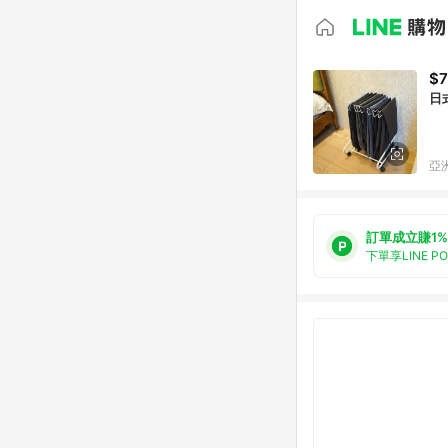
$
日
亞洲
訂單成立賺1%
下單享LINE P