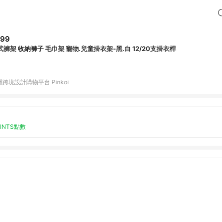
799
式褲架 收納褲子 毛巾架 寵物.兒童掛衣架-黑.白 12/20支掛衣桿
跨境設計購物平台 Pinkoi
OINTS點數