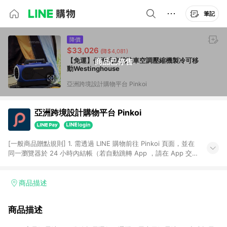
筆記
降價
$33,026
(降$4,081)
【免運】便攜式車載駐車空調壓縮機製冷可移
商品已停售
動Westinghouse
亞洲跨境設計購物平台 Pinkoi
亞洲跨境設計購物平台 Pinkoi
[一般商品贈點規則] 1. 需透過 LINE 購物前往 Pinkoi 頁面，並在
同一瀏覽器於 24 小時內結帳（若自動跳轉 App ，請在 App 交
易），才具點數回饋資格。 2. 點數回饋計算將扣除訂單金額中的
運費與金流手續費與手動輸入之優惠碼折扣。 3. LINE 購物點數
回饋訂單不得享有 Pinkoi 站方優惠，例如首購優惠，P coins，
商品描述
全站(不包含手動輸入之優惠碼)。 4. 透過 LINE 購物連結到
Pinkoi 以外之網站購買之商品不具贈點資格。 5. 取消訂單或退貨
商品描述
行為，不具贈點資格，部分退款不在此限。 6. APP 請更新至
Android v4.6.0 / iOS v4.1.5 以上才具贈點資格。 7. 點數將於出