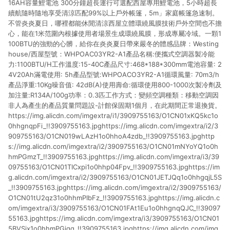
16AH容量鯉電池 300分鐘超長運行可選配西屋專用鯉電池，5小時超長
貨後 45 天後發送。 8. 群眾募資商品，禮物卡，開館保證金，補
運費，攤位費等不具贈點資格。 9. LINE 購物站上之商品規格、
續航隨時隨地享受清涼匹配99%以上戶外帳篷，5m」家庭帳篷急速制。
顏色、價位、贈品如與 Pinkoi 商品資訊頁及購物車不符，以
不管炎炎夏日，哪裡都能休閒清涼西屋立體環繞風膜技術戶外空間也不擔
Pinkoi 購物商品資訊頁及購物車標示為準。 10. 點數紅包使用規
心，能在1米范圍內根據使用者場景生成環繞風膜，形成專屬冷域。一顆1
則請以點數紅包活動說明為準。 11. 若於 LINE 購物前往 Pinkoi
100BTU的強勁的心髒，給你在炎炎夏日帶來嚴冬的體感品牌：Westing
頁面後才首次下載 Pinkoi APP 並完成訂單，不符合導購資格；承
house/西屋型號：WHPOAC03YR2-A1產品名稱:便攜式空調器製冷能
上，首次下載 Pinkoi APP 後，需透過 LINE 購物前往 Pinkoi 頁
力:1100BTU/H工作溫度:15-40C產品尺寸:468*188*300mm電池容量: 2
面，方享導購資格。
4V20Ah滿電使用: 5h產品型號:WHPOACO3YR2-A1循環風量: 70m3/h
產品淨重:10Kg噪音值: 42dB(A)使用壽命:循環使用800-1000次製冷劑及
加注量:R134A/100g功率：0.3匹工作方式：變頻空調種類：移動空調因
非人為產生的產品質量問題設-計館保固期1個月，在此期間正常退換貨。
https://img.alicdn.com/imgextra/i1/3909755163/O1CN01xKQ5kc1o
0hhgnqpFi_!!3909755163.jpghttps://img.alicdn.com/imgextra/i2/3
909755163/O1CN019wLAzH1o0hhoA4zdb_!!3909755163.jpghttp
s://img.alicdn.com/imgextra/i2/3909755163/O1CN01mNYoYQ1o0h
hmPGmzT_!!3909755163.jpghttps://img.alicdn.com/imgextra/i3/39
09755163/O1CN01TICxpi1o0hhp04Fpv_!!3909755163.jpghttps://im
g.alicdn.com/imgextra/i2/3909755163/O1CN01JETJQq1o0hhgqjL5S
_!!3909755163.jpghttps://img.alicdn.com/imgextra/i2/3909755163/
O1CN01tU2qz31o0hhmPIbFz_!!3909755163.jpghttps://img.alicdn.c
om/imgextra/i3/3909755163/O1CN01FAt1Eu1o0hhgnqQJC_!!39097
55163.jpghttps://img.alicdn.com/imgextra/i3/3909755163/O1CN01
5BVSjx1o0hhmPGiqq_!!3909755163.jpghttps://img.alicdn.com/img