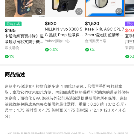
$620
$1,520
限時加碼
歷史
NILLKIN vivo X300 5
Kase 卡色 AGC CPL 7
$165
$40
G 黑鏡 Prop 磁吸保護
2mm 偏光鏡 超清晰度
卡通海綿寶寶排隊》磁
夏季
殼
極低色偏(72,公司貨)
Yahoo購物中心
台灣樂天市場
吸鏡頭磨砂支架手機殼
用三星
iPhone 17 16 15 14 13
尚S2
蝦皮購物
東森購
0.3%
3%
12 11 Pro Max保護殼
1%
0.
商品描述
這款小巧保護盒可輕鬆容納多達 4 個鏡頭濾鏡，只需單手即可輕鬆拿
取，拿取它們從未如此方便。內部觸感柔軟的襯裡可幫助您的過濾器保持
無刮痕，而強化 EVA 泡沫芯外部則為過濾器提供所需的所有保護。這款
濾鏡收納包將成為您每次拍照的最佳選擇。重量：0.26 磅（0.12 公斤）
尺寸：4.75 英吋高 X 4.75 英吋寬 X 1.75 英吋深（12.1 X 12.1 X 4.4 公
分）
LINE 購物是匯集購物情報與商品資訊的整合性平台，並依購物情報中的趨勢與