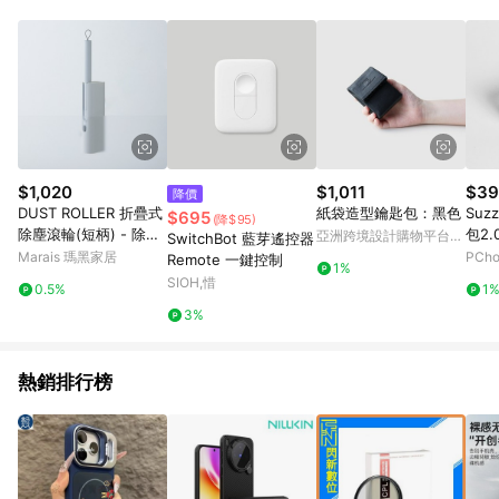
Android v4.6.0 / iOS v4.1.5 以上才具贈點資格。 7. 點數將於出
貨後 45 天後發送。 8. 群眾募資商品，禮物卡，開館保證金，補
運費，攤位費等不具贈點資格。 9. LINE 購物站上之商品規格、
顏色、價位、贈品如與 Pinkoi 商品資訊頁及購物車不符，以
Pinkoi 購物商品資訊頁及購物車標示為準。 10. 點數紅包使用規
則請以點數紅包活動說明為準。 11. 若於 LINE 購物前往 Pinkoi
頁面後才首次下載 Pinkoi APP 並完成訂單，不符合導購資格；承
上，首次下載 Pinkoi APP 後，需透過 LINE 購物前往 Pinkoi 頁
面，方享導購資格。
$1,020
$1,011
$39
降價
DUST ROLLER 折疊式
紙袋造型鑰匙包：黑色
Su
$695
(降$95)
除塵滾輪(短柄) - 除塵
包2.
亞洲跨境設計購物平台
SwitchBot 藍芽遙控器
滾輪1入(短)＋補充紙10
Pinkoi
Marais 瑪黑家居
PCh
Remote 一鍵控制
1%
捲
SIOH,惜
0.5%
1
3%
熱銷排行榜