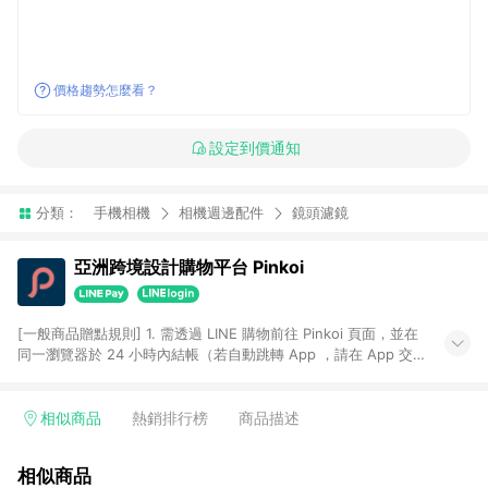
價格趨勢怎麼看？
設定到價通知
分類：
手機相機
相機週邊配件
鏡頭濾鏡
亞洲跨境設計購物平台 Pinkoi
[一般商品贈點規則] 1. 需透過 LINE 購物前往 Pinkoi 頁面，並在
同一瀏覽器於 24 小時內結帳（若自動跳轉 App ，請在 App 交
易），才具點數回饋資格。 2. 點數回饋計算將扣除訂單金額中的
運費與金流手續費與手動輸入之優惠碼折扣。 3. LINE 購物點數
回饋訂單不得享有 Pinkoi 站方優惠，例如首購優惠，P coins，
相似商品
熱銷排行榜
商品描述
全站(不包含手動輸入之優惠碼)。 4. 透過 LINE 購物連結到
Pinkoi 以外之網站購買之商品不具贈點資格。 5. 取消訂單或退貨
相似商品
行為，不具贈點資格，部分退款不在此限。 6. APP 請更新至