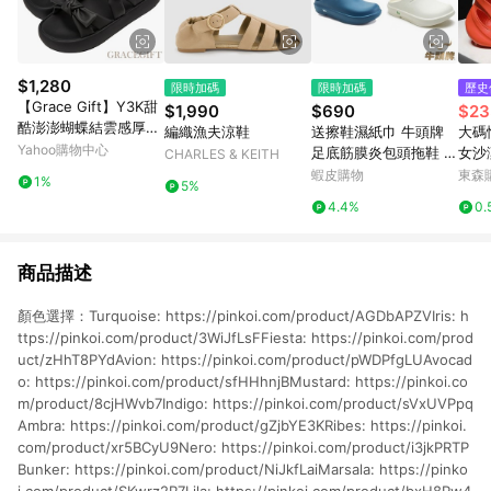
$1,280
限時加碼
限時加碼
歷史
【Grace Gift】Y3K甜
$1,990
$690
$23
酷澎澎蝴蝶結雲感厚底
編織漁夫涼鞋
送擦鞋濕紙巾 牛頭牌
大碼
涼鞋 黑
Yahoo購物中心
足底筋膜炎包頭拖鞋 三
女沙灘
CHARLES & KEITH
代 土豆星球 廚師鞋 懶
als 
蝦皮購物
東森購
1%
5%
人鞋 土豆鞋 台灣製造
oes
4.4%
0.
213239
商品描述
顏色選擇：Turquoise: https://pinkoi.com/product/AGDbAPZVIris: h
ttps://pinkoi.com/product/3WiJfLsFFiesta: https://pinkoi.com/prod
uct/zHhT8PYdAvion: https://pinkoi.com/product/pWDPfgLUAvocad
o: https://pinkoi.com/product/sfHHhnjBMustard: https://pinkoi.co
m/product/8cjHWvb7Indigo: https://pinkoi.com/product/sVxUVPpq
Ambra: https://pinkoi.com/product/gZjbYE3KRibes: https://pinkoi.
com/product/xr5BCyU9Nero: https://pinkoi.com/product/i3jkPRTP
Bunker: https://pinkoi.com/product/NiJkfLaiMarsala: https://pinko