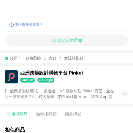
價格趨勢怎麼看？
設定到價通知
分類：
鞋包配飾
女鞋
女涼鞋拖鞋
亞洲跨境設計購物平台 Pinkoi
[一般商品贈點規則] 1. 需透過 LINE 購物前往 Pinkoi 頁面，並在
同一瀏覽器於 24 小時內結帳（若自動跳轉 App ，請在 App 交
易），才具點數回饋資格。 2. 點數回饋計算將扣除訂單金額中的
運費與金流手續費與手動輸入之優惠碼折扣。 3. LINE 購物點數
回饋訂單不得享有 Pinkoi 站方優惠，例如首購優惠，P coins，
相似商品
熱銷排行榜
商品描述
全站(不包含手動輸入之優惠碼)。 4. 透過 LINE 購物連結到
Pinkoi 以外之網站購買之商品不具贈點資格。 5. 取消訂單或退貨
相似商品
行為，不具贈點資格，部分退款不在此限。 6. APP 請更新至