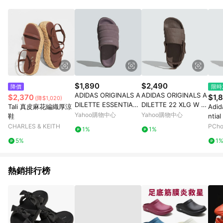
Android v4.6.0 / iOS v4.1.5 以上才具贈點資格。 7. 點數將於出
貨後 45 天後發送。 8. 群眾募資商品，禮物卡，開館保證金，補
運費，攤位費等不具贈點資格。 9. LINE 購物站上之商品規格、
顏色、價位、贈品如與 Pinkoi 商品資訊頁及購物車不符，以
Pinkoi 購物商品資訊頁及購物車標示為準。 10. 點數紅包使用規
則請以點數紅包活動說明為準。 11. 若於 LINE 購物前往 Pinkoi
頁面後才首次下載 Pinkoi APP 並完成訂單，不符合導購資格；承
上，首次下載 Pinkoi APP 後，需透過 LINE 購物前往 Pinkoi 頁
面，方享導購資格。
$1,890
$2,490
降價
限時
ADIDAS ORIGINALS A
ADIDAS ORIGINALS A
$2,370
$1,
(降$1,020)
DILETTE ESSENTIAL
DILETTE 22 XLG W 女
Tali 真皮麻花編織厚涼
Adid
W 女運動拖鞋-紫粉-IF
運動拖鞋-棕色-IE5648
Yahoo購物中心
Yahoo購物中心
鞋
ntia
3572
拖鞋
CHARLES & KEITH
PCh
1%
1%
麂皮
5%
1
熱銷排行榜