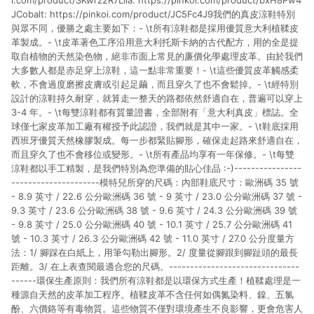
i.com/product/SKwrz2R7Lila: https://pinkoi.com/product/bxH8Pw4
JCobalt: https://pinkoi.com/product/JC5Fc4J9我們的真皮涼鞋特別
與眾不同，優勝之處主要如下：- \t所有涼鞋都是採用優質意大利植鞣皮
革製成。- \t皮革著色工序沿用意大利托斯卡納的古代配方，用的全是提
取自植物的天然染色物，絕非市面上常見的廉價化學處理皮革。由於我們
大多數人都是赤足穿上涼鞋，這一點非常重要！- \t這些優質皮革觸感柔
軟，不會過度磨擦皮膚或引起足繭，而且穿久了也不會鬆掉。- \t經特別
設計的涼鞋持久耐穿，就算走一整天的路都依然舒適自在，普遍可以穿上
3-4 年。- \t每雙涼鞋都有質量證書，全部附有「意大利真皮」標誌。全
球僅七家皮革加工廠有權授予此認證，我們就是其中一家。- \t鞋底採用
西班牙優質天然橡膠製成。每一步都緊貼腳形，確保走起路來舒適自在，
而且穿久了也不會移位或變形。- \t所有產品均享有一年保修。- \t每雙
涼鞋都以手工精製，是我們特別為您準備的貼心佳品 :-)----------------
---------------------模特兒所穿的尺碼：內部鞋底尺寸：歐洲碼 35 號
- 8.9 英寸 / 22.6 公分歐洲碼 36 號 - 9 英寸 / 23.0 公分歐洲碼 37 號 -
9.3 英寸 / 23.6 公分歐洲碼 38 號 - 9.6 英寸 / 24.3 公分歐洲碼 39 號
- 9.8 英寸 / 25.0 公分歐洲碼 40 號 - 10.1 英寸 / 25.7 公分歐洲碼 41
號 - 10.3 英寸 / 26.3 公分歐洲碼 42 號 - 11.0 英寸 / 27.0 公分度量方
法：1/ 腳踩在白紙上，用筆勾勒出腳形。2/ 度量從腳跟到腳趾頭的最長
距離。3/ 在上表查閱最適合您的尺碼。-------------------------------
------環保生產原則：我們所有涼鞋都是以環保方式生產！植鞣處理是一
種源自天然的皮革加工程序。植鞣皮革不含任何如偶氮染料、鎳、五氯
酚、六價鉻等有毒物質。這些物質不僅對環境產生不良影響，更會危害人