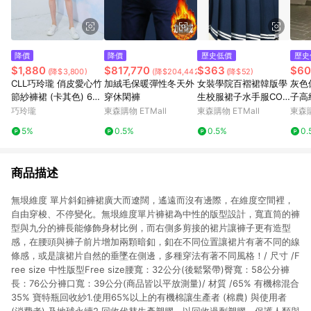
降價
降價
歷史低價
歷史
$1,880
$817,770
$363
$60
(降$3,800)
(降$204,442)
(降$52)
CLL巧玲瓏 俏皮愛心竹
加絨毛保暖彈性冬天外
女裝學院百褶裙韓版學
灰色
節紗褲裙 (卡其色) 601
穿休閑褲
生校服裙子水手服COS
子高
0112
半身裙子 條紋短裙深藍
身顯
巧玲瓏
東森購物 ETMall
東森購物 ETMall
東森購
季
5%
0.5%
0.5%
0.
商品描述
無垠維度 單片斜釦褲裙廣大而遼闊，遙遠而沒有邊際，在維度空間裡，
自由穿梭、不停變化。無垠維度單片褲裙為中性的版型設計，寬直筒的褲
型與九分的褲長能修飾身材比例，而右側多剪接的裙片讓褲子更有造型
感，在腰頭與褲子前片增加兩顆暗釦，釦在不同位置讓裙片有著不同的線
條感，或是讓裙片自然的垂墜在側邊，多種穿法有著不同風格！/ 尺寸 /F
ree size 中性版型Free size腰寬：32公分(後鬆緊帶)臀寬：58公分褲
長：76公分褲口寬：39公分(商品皆以平放測量)/ 材質 /65% 有機棉混合
35% 寶特瓶回收紗1.使用65%以上的有機棉讓生產者 (棉農) 與使用者