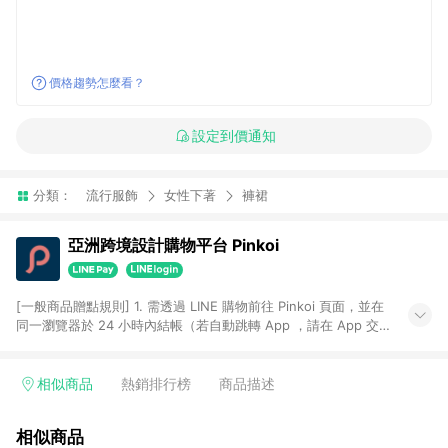
價格趨勢怎麼看？
設定到價通知
分類：
流行服飾
女性下著
褲裙
亞洲跨境設計購物平台 Pinkoi
[一般商品贈點規則] 1. 需透過 LINE 購物前往 Pinkoi 頁面，並在
同一瀏覽器於 24 小時內結帳（若自動跳轉 App ，請在 App 交
易），才具點數回饋資格。 2. 點數回饋計算將扣除訂單金額中的
運費與金流手續費與手動輸入之優惠碼折扣。 3. LINE 購物點數
回饋訂單不得享有 Pinkoi 站方優惠，例如首購優惠，P coins，
相似商品
熱銷排行榜
商品描述
全站(不包含手動輸入之優惠碼)。 4. 透過 LINE 購物連結到
Pinkoi 以外之網站購買之商品不具贈點資格。 5. 取消訂單或退貨
相似商品
行為，不具贈點資格，部分退款不在此限。 6. APP 請更新至