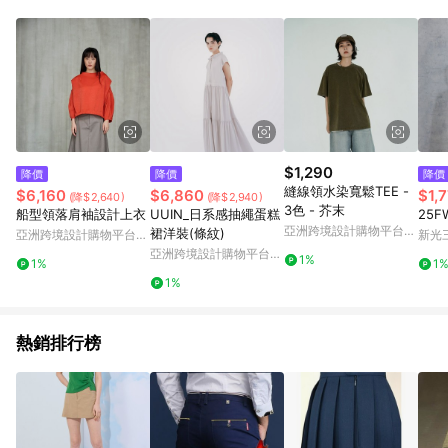
Android v4.6.0 / iOS v4.1.5 以上才具贈點資格。 7. 點數將於出
貨後 45 天後發送。 8. 群眾募資商品，禮物卡，開館保證金，補
運費，攤位費等不具贈點資格。 9. LINE 購物站上之商品規格、
顏色、價位、贈品如與 Pinkoi 商品資訊頁及購物車不符，以
Pinkoi 購物商品資訊頁及購物車標示為準。 10. 點數紅包使用規
則請以點數紅包活動說明為準。 11. 若於 LINE 購物前往 Pinkoi
頁面後才首次下載 Pinkoi APP 並完成訂單，不符合導購資格；承
上，首次下載 Pinkoi APP 後，需透過 LINE 購物前往 Pinkoi 頁
面，方享導購資格。
$1,290
降價
降價
降價
縫線領水染寬鬆TEE -
$6,160
$6,860
$1,
(降$2,640)
(降$2,940)
3色 - 芥末
船型領落肩袖設計上衣
UUIN_日系感抽繩蛋糕
25
亞洲跨境設計購物平台
裙洋裝(條紋)
亞洲跨境設計購物平台
新光三
Pinkoi
Pinkoi
亞洲跨境設計購物平台
1%
1%
1
Pinkoi
1%
熱銷排行榜