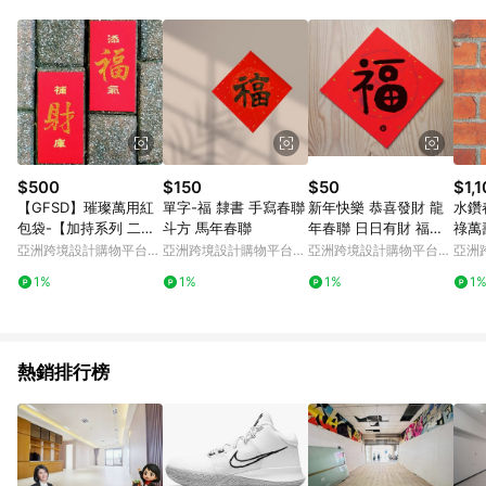
Android v4.6.0 / iOS v4.1.5 以上才具贈點資格。 7. 點數將於出
貨後 45 天後發送。 8. 群眾募資商品，禮物卡，開館保證金，補
運費，攤位費等不具贈點資格。 9. LINE 購物站上之商品規格、
顏色、價位、贈品如與 Pinkoi 商品資訊頁及購物車不符，以
Pinkoi 購物商品資訊頁及購物車標示為準。 10. 點數紅包使用規
則請以點數紅包活動說明為準。 11. 若於 LINE 購物前往 Pinkoi
頁面後才首次下載 Pinkoi APP 並完成訂單，不符合導購資格；承
上，首次下載 Pinkoi APP 後，需透過 LINE 購物前往 Pinkoi 頁
面，方享導購資格。
$500
$150
$50
$1,
【GFSD】璀璨萬用紅
單字-福 隸書 手寫春聯
新年快樂 恭喜發財 龍
水鑽
包袋-【加持系列 二入
斗方 馬年春聯
年春聯 日日有財 福到
祿萬
一組】
春聯_洛可可草莓
海】
亞洲跨境設計購物平台
亞洲跨境設計購物平台
亞洲跨境設計購物平台
亞洲
Pinkoi
Pinkoi
Pinkoi
Pinko
1%
1%
1%
1
熱銷排行榜