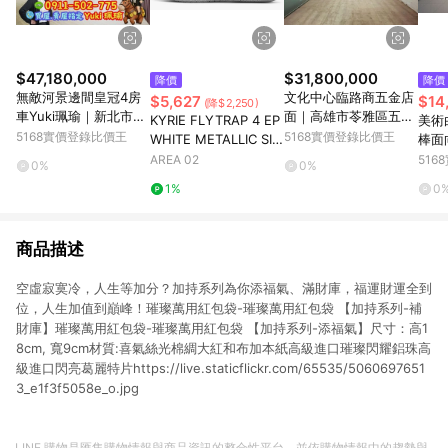
$47,180,000
$31,800,000
降價
降價
無敵河景邊間皇冠4房
文化中心臨路商五金店
$5,627
$14
(降$2,250)
車Yuki珮瑜｜新北市板
面｜高雄市苓雅區五福
KYRIE FLYTRAP 4 EP
美術
橋區中山路二段
一路
5168實價登錄比價王
5168實價登錄比價王
WHITE METALLIC SIL
棒面
VER
雄市
AREA 02
51
0%
0%
1%
0
商品描述
空虛寂寞冷，人生等加分？加持系列為你添福氣、滿財庫，福運財運全到
位，人生加值到巔峰！璀璨萬用紅包袋-璀璨萬用紅包袋 【加持系列-補
財庫】璀璨萬用紅包袋-璀璨萬用紅包袋 【加持系列-添福氣】尺寸：高1
8cm, 寬9cm材質:喜氣絲光棉綢大紅和布加本紙高級進口璀璨閃耀鋁珠高
級進口閃亮葛麗特片https://live.staticflickr.com/65535/5060697651
3_e1f3f5058e_o.jpg
LINE 購物是匯集購物情報與商品資訊的整合性平台，並依購物情報中的趨勢與