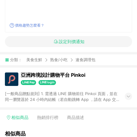
價格趨勢怎麼看？
設定到價通知
分類：
美食生鮮
熟食/小吃
速食調理包
亞洲跨境設計購物平台 Pinkoi
[一般商品贈點規則] 1. 需透過 LINE 購物前往 Pinkoi 頁面，並在
同一瀏覽器於 24 小時內結帳（若自動跳轉 App ，請在 App 交
易），才具點數回饋資格。 2. 點數回饋計算將扣除訂單金額中的
運費與金流手續費與手動輸入之優惠碼折扣。 3. LINE 購物點數
回饋訂單不得享有 Pinkoi 站方優惠，例如首購優惠，P coins，
相似商品
熱銷排行榜
商品描述
全站(不包含手動輸入之優惠碼)。 4. 透過 LINE 購物連結到
Pinkoi 以外之網站購買之商品不具贈點資格。 5. 取消訂單或退貨
相似商品
行為，不具贈點資格，部分退款不在此限。 6. APP 請更新至