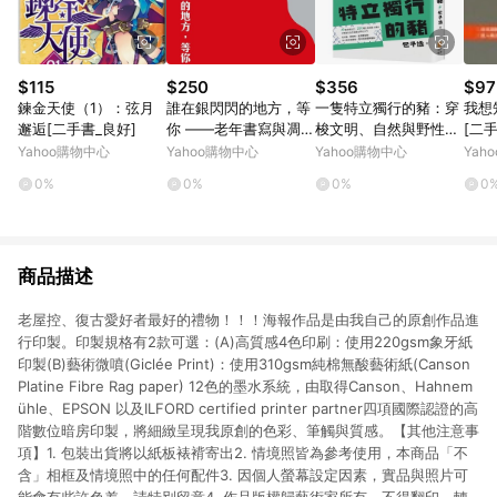
$115
$250
$356
$97
鍊金天使（1）：弦月
誰在銀閃閃的地方，等
一隻特立獨行的豬：穿
我想
邂逅[二手書_良好]
你 ——老年書寫與凋零
梭文明、自然與野性間
[二
幻想[二手書_普通]
的藝文奇想
Yahoo購物中心
Yahoo購物中心
Yahoo購物中心
Yah
0%
0%
0%
0
商品描述
老屋控、復古愛好者最好的禮物！！！海報作品是由我自己的原創作品進
行印製。印製規格有2款可選：(A)高質感4色印刷：使用220gsm象牙紙
印製(B)藝術微噴(Giclée Print)：使用310gsm純棉無酸藝術紙(Canson
Platine Fibre Rag paper) 12色的墨水系統，由取得Canson、Hahnem
ühle、EPSON 以及ILFORD certified printer partner四項國際認證的高
階數位暗房印製，將細緻呈現我原創的色彩、筆觸與質感。【其他注意事
項】1. 包裝出貨將以紙板裱褙寄出2. 情境照皆為參考使用，本商品「不
含」相框及情境照中的任何配件3. 因個人螢幕設定因素，實品與照片可