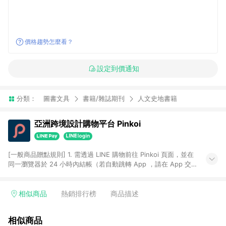
價格趨勢怎麼看？
設定到價通知
分類：
圖書文具
書籍/雜誌期刊
人文史地書籍
亞洲跨境設計購物平台 Pinkoi
[一般商品贈點規則] 1. 需透過 LINE 購物前往 Pinkoi 頁面，並在
同一瀏覽器於 24 小時內結帳（若自動跳轉 App ，請在 App 交
易），才具點數回饋資格。 2. 點數回饋計算將扣除訂單金額中的
運費與金流手續費與手動輸入之優惠碼折扣。 3. LINE 購物點數
回饋訂單不得享有 Pinkoi 站方優惠，例如首購優惠，P coins，
相似商品
熱銷排行榜
商品描述
全站(不包含手動輸入之優惠碼)。 4. 透過 LINE 購物連結到
Pinkoi 以外之網站購買之商品不具贈點資格。 5. 取消訂單或退貨
相似商品
行為，不具贈點資格，部分退款不在此限。 6. APP 請更新至