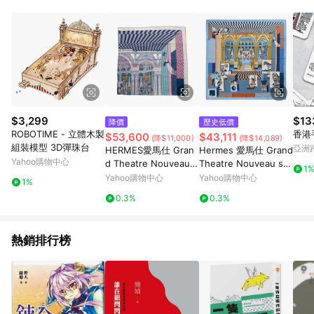
Android v4.6.0 / iOS v4.1.5 以上才具贈點資格。 7. 點數將於出
貨後 45 天後發送。 8. 群眾募資商品，禮物卡，開館保證金，補
運費，攤位費等不具贈點資格。 9. LINE 購物站上之商品規格、
顏色、價位、贈品如與 Pinkoi 商品資訊頁及購物車不符，以
Pinkoi 購物商品資訊頁及購物車標示為準。 10. 點數紅包使用規
則請以點數紅包活動說明為準。 11. 若於 LINE 購物前往 Pinkoi
頁面後才首次下載 Pinkoi APP 並完成訂單，不符合導購資格；承
上，首次下載 Pinkoi APP 後，需透過 LINE 購物前往 Pinkoi 頁
面，方享導購資格。
$3,299
$13
降價
歷史低價
ROBOTIME - 立體木製
香港
$53,600
$43,111
(降$11,000)
(降$14,089)
組裝模型 3D彈珠台
亞洲
HERMES愛馬仕 Gran
Hermes 愛馬仕 Grand
Pinko
Yahoo購物中心
d Theatre Nouveau 1
Theatre Nouveau sh
1
40大劇院混羊絨披肩/
awl 140 cm手工捲邊喀
Yahoo購物中心
Yahoo購物中心
1%
方巾(灰/藍/玫瑰)
什米爾與真絲混紡方巾
0.3%
0.3%
(藍)
熱銷排行榜