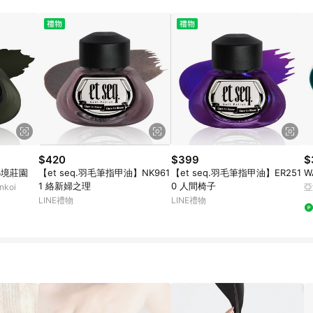
載 Pinkoi APP 後，需透過 LINE 購物前往 Pinkoi 頁面，方享導購資格
$420
$399
$
秘境莊園
【et seq.羽毛筆指甲油】NK961
【et seq.羽毛筆指甲油】ER251
W
1 絡新婦之理
0 人間椅子
koi
亞
LINE禮物
LINE禮物