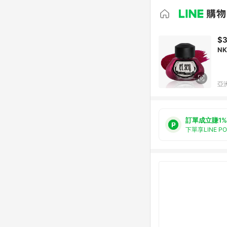
$
N
亞洲
訂單成立賺1%
下單享LINE P