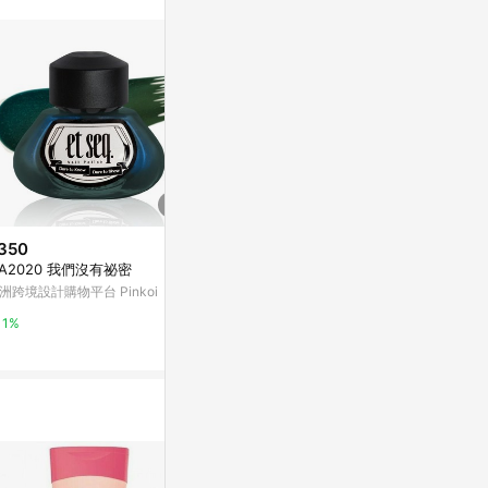
。
350
$350
$399
A2020 我們沒有祕密
TM2006 春宵苦短 , 少女前進吧
【et seq.
!
6 草枕
洲跨境設計購物平台 Pinkoi
亞洲跨境設計購物平台 Pinkoi
LINE禮物
1%
1%