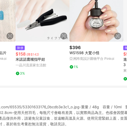
$396
降價
甲貼片
WS1598 大驚小怪
$158
$
(降$142)
koi
亞洲跨境設計購物平台 Pinkoi
米諾諾鷹嘴指甲鉗
進
3
一品川流居家生活館
1%
東
3%
flickr.com/65535/53301633176_0bcdb3e3c1_o.jpg-重量 / 48g 容量 / 10ml
.5cm x D2.8cm-使用天然羽毛，每瓶尺寸會略有差異，以實際商品為主。色樣會
產品僅供外用，請避免兒童誤食，並遠離高溫及火源。使用完需緊鎖上蓋，並
封，基於衛生考量恕無法退貨，敬請見諒。