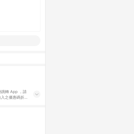
動跳轉 App ，請
輸入之優惠碼折
手動輸入之優惠
行為，不具贈點資
數將於出貨後 45 天
站上之商品規格、
 10. 點數紅包
PP 並完成訂單，不