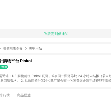
設定到價通知
美體清潔保養
美甲用品
購物平台 Pinkoi
 需透過 LINE 購物前往 Pinkoi 頁面，並在同一瀏覽器於 24 小時內結帳（若自
具點數回饋資格。 2. 點數回饋計算將扣除訂單金額中的運費與金流手續費與手動
點數回饋訂單不得享有 Pinkoi 站方優惠，例如首購優惠，P coins，全站(不包含
E 購物連結到 Pinkoi 以外之網站購買之商品不具贈點資格。 5. 取消訂單或退貨
APP 請更新至Android v4.6.0 / iOS v4.1.5 以上才具贈點資格。 7. 點
排行榜
商品描述
資商品，禮物卡，開館保證金，補運費，攤位費等不具贈點資格。 9. LINE 購物
inkoi 商品資訊頁及購物車不符，以 Pinkoi 購物商品資訊頁及購物車標示為準。
明為準。 11. 若於 LINE 購物前往 Pinkoi 頁面後才首次下載 Pinkoi A