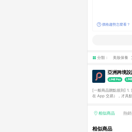
價格趨勢怎麼看？
分類：
美妝保養
亞洲跨境設計
[一般商品贈點規則] 1.
在 App 交易），才
扣。 3. LINE 購物
碼)。 4. 透過 LIN
格，部分退款不在此限。 6. 
相似商品
熱銷
後發送。 8. 群眾募
顏色、價位、贈品如與 P
相似商品
使用規則請以點數紅包活動說