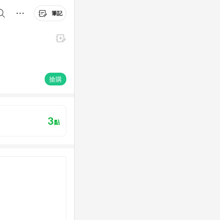
筆記
搶購
3
點