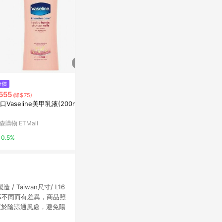
$169
$459
降價
MEKO 指尖戲光感指甲油 - 自我
HOMEI MIN
555
(降$75)
懺悔 ED-055【官方旗艦館】
寶雅線上買
口Vaseline美甲乳液(200ml)*
MEKO風格美妝-蝦皮官方旗艦店
0.5%
森購物 ETMall
2%
0.5%
 製造 / Taiwan尺寸/ L16
因螢幕不同而有差異，商品照
置於陰涼通風處，避免陽