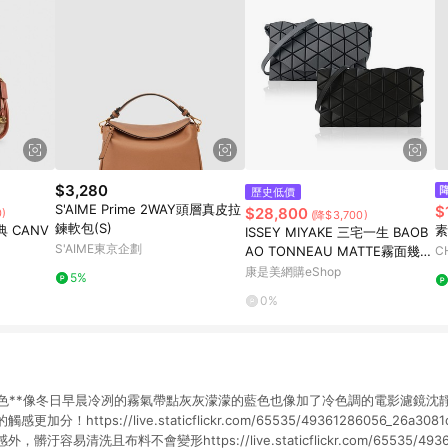
$3,280
歷史低價
S'AIME Prime 2WAY頭層真皮拉
$
$28,800
)
(降$3,700)
鍊軟包(S)
 CANV
素
ISSEY MIYAKE 三宅一生 BAOB
S'AIME東京企劃
AO TONNEAU MATTE霧面幾何
C
菱格翻蓋斜背包-任選色
康是美網購eShop
5%
0%
顏色**像冬日早晨冷冽的霧氣帶點灰灰濛濛的藍色也像加了冷色調的電影濾鏡沈
！https://live.staticflickr.com/65535/49361286056_26a30
容易清洗且布料不會變形https://live.staticflickr.com/65535/493608