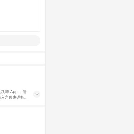
動跳轉 App ，請
輸入之優惠碼折
手動輸入之優惠
行為，不具贈點資
數將於出貨後 45 天
站上之商品規格、
 10. 點數紅包
PP 並完成訂單，不