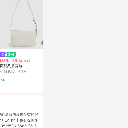
限時加碼
限時加碼
1,010
$2,590
$1,180
(雙重省$730)
面簡約肩背包
Koa 方釦肩背包
現貨 泰國Pon
HARLES & KEITH
提把水餃包 
CHARLES & KEITH
蝦皮購物
5%
5%
2.4%
靜而清新內裏搭配柔軟好
81d13_c.jpg米色石洗帆布
16593_38e8cf3a3