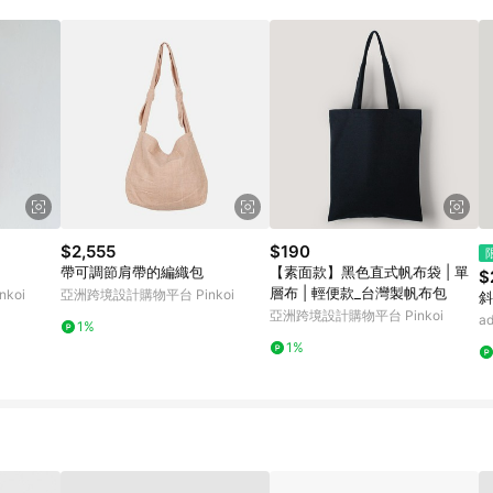
載 Pinkoi APP 後，需透過 LINE 購物前往 Pinkoi 頁面，方享導購資格
$2,555
$190
帶可調節肩帶的編織包
【素面款】黑色直式帆布袋 | 單
$
層布 | 輕便款_台灣製帆布包
koi
亞洲跨境設計購物平台 Pinkoi
斜
亞洲跨境設計購物平台 Pinkoi
a
1%
1%