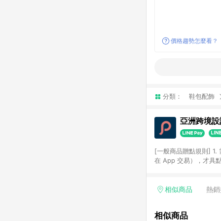
價格趨勢怎麼看？
分類：
鞋包配飾
亞洲跨境設計
[一般商品贈點規則] 1.
在 App 交易），才
扣。 3. LINE 購物
碼)。 4. 透過 LIN
格，部分退款不在此限。 6. 
相似商品
熱銷
後發送。 8. 群眾募
顏色、價位、贈品如與 P
相似商品
使用規則請以點數紅包活動說