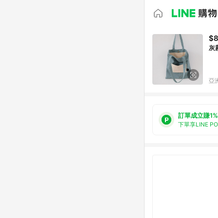
$
灰
亞洲
訂單成立賺1%
下單享LINE P