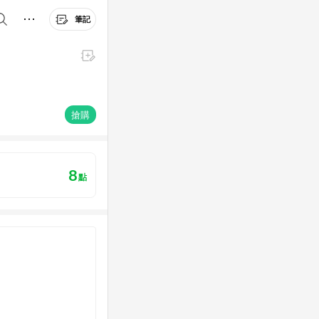
筆記
搶購
8
點