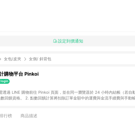
設定到價通知
女包/皮夾
女側/ 斜背包
購物平台 Pinkoi
 需透過 LINE 購物前往 Pinkoi 頁面，並在同一瀏覽器於 24 小時內結帳（若自
具點數回饋資格。 2. 點數回饋計算將扣除訂單金額中的運費與金流手續費與手動
點數回饋訂單不得享有 Pinkoi 站方優惠，例如首購優惠，P coins，全站(不包含
E 購物連結到 Pinkoi 以外之網站購買之商品不具贈點資格。 5. 取消訂單或退貨
APP 請更新至Android v4.6.0 / iOS v4.1.5 以上才具贈點資格。 7. 點
排行榜
商品描述
資商品，禮物卡，開館保證金，補運費，攤位費等不具贈點資格。 9. LINE 購物
inkoi 商品資訊頁及購物車不符，以 Pinkoi 購物商品資訊頁及購物車標示為準。
明為準。 11. 若於 LINE 購物前往 Pinkoi 頁面後才首次下載 Pinkoi A