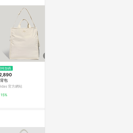
。
$1,800
限時加碼
降價
Incense Harbour 戶外日常超大
2,890
$384
(降$896
托特包 - 灰綠
背包
DL 寬肩帶購物袋
亞洲跨境設計購物平台 Pinkoi
【 台灣原創
didas 官方網站
亞洲跨境設計購物
1%
15%
1%