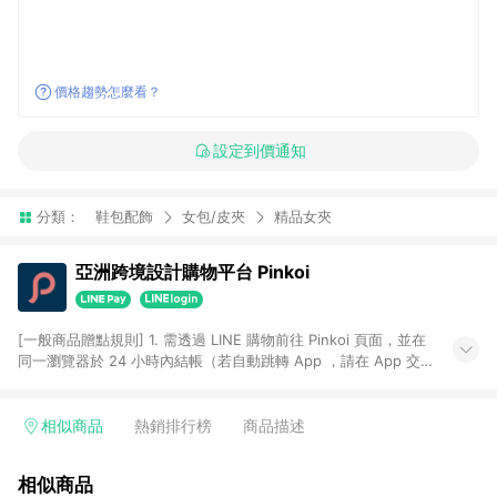
價格趨勢怎麼看？
設定到價通知
分類：
鞋包配飾
女包/皮夾
精品女夾
亞洲跨境設計購物平台 Pinkoi
[一般商品贈點規則] 1. 需透過 LINE 購物前往 Pinkoi 頁面，並在
同一瀏覽器於 24 小時內結帳（若自動跳轉 App ，請在 App 交
易），才具點數回饋資格。 2. 點數回饋計算將扣除訂單金額中的
運費與金流手續費與手動輸入之優惠碼折扣。 3. LINE 購物點數
回饋訂單不得享有 Pinkoi 站方優惠，例如首購優惠，P coins，
相似商品
熱銷排行榜
商品描述
全站(不包含手動輸入之優惠碼)。 4. 透過 LINE 購物連結到
Pinkoi 以外之網站購買之商品不具贈點資格。 5. 取消訂單或退貨
相似商品
行為，不具贈點資格，部分退款不在此限。 6. APP 請更新至