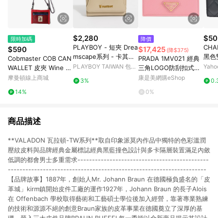
$2,280
$50
限時加碼
降價
PLAYBOY - 短夾 Drea
CH
$590
$17,425
(降$375)
mscape系列 - 卡其色/
黑色
Cobmaster COB CAN
PRADA 1MV021 經典
561-1013-26-2
小羊
PLAYBOY TAIWAN 包包
Yah
WALLET 皮夾 Wine 81
三角LOGO防刮扣式零
錢包
服飾
0904000069
錢短夾.粉/金釦
摩曼頓線上商城
康是美網購eShop
3%
0.
14%
0%
商品描述
**VALADON 瓦拉頓-TW系列**取自印象派莫內作品中獨特的色彩溫潤
壓紋皮料與品牌經典金屬標誌經典黑藍撞色設計與多卡隔層裝置滿足內斂
低調的都會男士多重需求---------------------------------------------
--------------------------------------------------------------------
【品牌故事】1887年，創始人Mr. Johann Braun 在德國極負盛名的「皮
革城」kirm鎮開始皮件工廠的運作1927年，Johann Braun 的長子Alois
在 Offenbach 學校取得藝術和工藝碩士學位後加入經營，靠著專業熟練
的技術和源源不絕的創意Braun家族的皮革事業在德國奠立了深厚的基