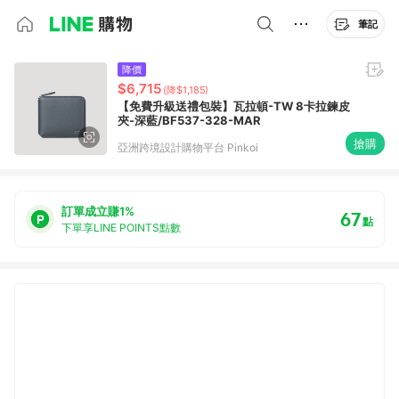
筆記
降價
$6,715
(降$1,185)
【免費升級送禮包裝】瓦拉頓-TW 8卡拉鍊皮
夾-深藍/BF537-328-MAR
搶購
亞洲跨境設計購物平台 Pinkoi
訂單成立賺1%
67
點
下單享LINE POINTS點數