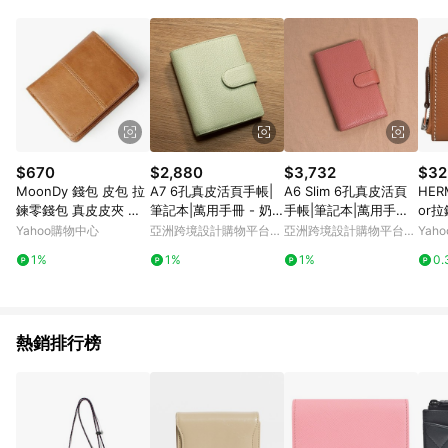
Android v4.6.0 / iOS v4.1.5 以上才具贈點資格。 7. 點數將於出
貨後 45 天後發送。 8. 群眾募資商品，禮物卡，開館保證金，補
運費，攤位費等不具贈點資格。 9. LINE 購物站上之商品規格、
顏色、價位、贈品如與 Pinkoi 商品資訊頁及購物車不符，以
Pinkoi 購物商品資訊頁及購物車標示為準。 10. 點數紅包使用規
則請以點數紅包活動說明為準。 11. 若於 LINE 購物前往 Pinkoi
頁面後才首次下載 Pinkoi APP 並完成訂單，不符合導購資格；承
上，首次下載 Pinkoi APP 後，需透過 LINE 購物前往 Pinkoi 頁
面，方享導購資格。
$670
$2,880
$3,732
$32
MoonDy 錢包 皮包 拉
A7 6孔真皮活頁手帳|
A6 Slim 6孔真皮活頁
HERM
鍊零錢包 真皮皮夾 壓
筆記本|萬用手冊 - 奶
手帳|筆記本|萬用手冊
or
釦皮夾 錢夾 復古皮夾
綠x米
- 紅粉菲菲(有扣)
棕)
Yahoo購物中心
亞洲跨境設計購物平台
亞洲跨境設計購物平台
Yah
短夾 短款錢包
Pinkoi
Pinkoi
1%
1%
1%
0.
熱銷排行榜