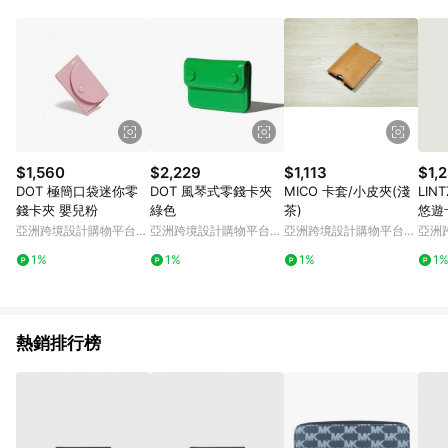
Android v4.6.0 / iOS v4.1.5 以上才具贈點資格。 7. 點數將於出
貨後 45 天後發送。 8. 群眾募資商品，禮物卡，開館保證金，補
運費，攤位費等不具贈點資格。 9. LINE 購物站上之商品規格、
顏色、價位、贈品如與 Pinkoi 商品資訊頁及購物車不符，以
Pinkoi 購物商品資訊頁及購物車標示為準。 10. 點數紅包使用規
則請以點數紅包活動說明為準。 11. 若於 LINE 購物前往 Pinkoi
頁面後才首次下載 Pinkoi APP 並完成訂單，不符合導購資格；承
上，首次下載 Pinkoi APP 後，需透過 LINE 購物前往 Pinkoi 頁
面，方享導購資格。
$1,560
$2,229
$1,113
$1,
DOT 極簡口袋迷你零
DOT 風琴式零錢卡夾
MICO 卡套/小皮夾(淺
LIN
錢卡夾 嬰兒粉
綠色
茶)
悠遊
亞洲跨境設計購物平台
亞洲跨境設計購物平台
亞洲跨境設計購物平台
亞洲
Pinkoi
Pinkoi
Pinkoi
Pinko
1%
1%
1%
1
熱銷排行榜