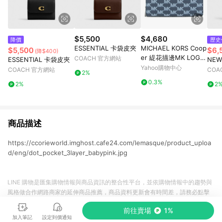
$5,500
$4,680
降價
歷史
ESSENTIAL 卡袋皮夾
MICHAEL KORS Coop
$5,500
$6,
(降$400)
er 緹花描邊MK LOGO
COACH 官方網站
ESSENTIAL 卡袋皮夾
NEW
ㄇ型拉鍊長夾(海軍藍)
Yahoo購物中心
COACH 官方網站
COA
2%
0.3%
2%
2
商品描述
https://ccorieworld.imghost.cafe24.com/lemasque/product_uploa
d/eng/dot_pocket_3layer_babypink.jpg
LINE 購物是匯集購物情報與商品資訊的整合性平台，並依購物情報中的趨勢與
風格做合作網路商家的延伸商品推薦，商品資料更新會有時間差，請務必點擊
商品至各合作網路商家，確認現售價與購物條件，一切資訊以合作廠商網頁為
前往賣場
1%
準。
加入筆記
設定到價通知