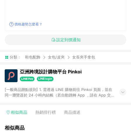
價格趨勢怎麼看？
設定到價通知
分類：
鞋包配飾
女包/皮夾
女長夾手拿包
亞洲跨境設計購物平台 Pinkoi
[一般商品贈點規則] 1. 需透過 LINE 購物前往 Pinkoi 頁面，並在
同一瀏覽器於 24 小時內結帳（若自動跳轉 App ，請在 App 交
易），才具點數回饋資格。 2. 點數回饋計算將扣除訂單金額中的
運費與金流手續費與手動輸入之優惠碼折扣。 3. LINE 購物點數
回饋訂單不得享有 Pinkoi 站方優惠，例如首購優惠，P coins，
相似商品
熱銷排行榜
商品描述
全站(不包含手動輸入之優惠碼)。 4. 透過 LINE 購物連結到
Pinkoi 以外之網站購買之商品不具贈點資格。 5. 取消訂單或退貨
相似商品
行為，不具贈點資格，部分退款不在此限。 6. APP 請更新至