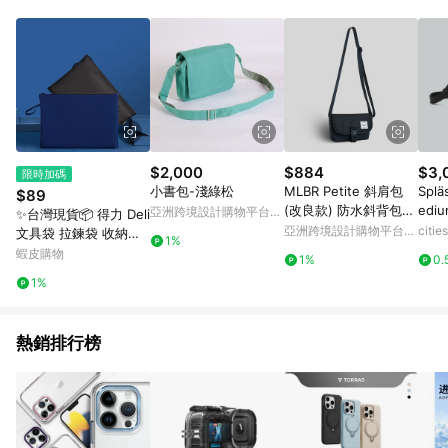
Android v4.6.0 / iOS v4.1.5 以上才具贈點資格。 7. 點數將於出
貨後 45 天後發送。 8. 群眾募資商品，禮物卡，開館保證金，補
運費，攤位費等不具贈點資格。 9. LINE 購物站上之商品規格、
顏色、價位、贈品如與 Pinkoi 商品資訊頁及購物車不符，以
Pinkoi 購物商品資訊頁及購物車標示為準。 10. 點數紅包使用規
則請以點數紅包活動說明為準。 11. 若於 LINE 購物前往 Pinkoi
頁面後才首次下載 Pinkoi APP 並完成訂單，不符合導購資格；承
上，首次下載 Pinkoi APP 後，需透過 LINE 購物前往 Pinkoi 頁
面，方享導購資格。
$2,000
$884
$3,
限時加碼
小書包-淺綠松
MLBR Petite 斜肩包
Splä
$89
(改良款) 防水斜背包
edi
亞洲跨境設計購物平台
✨台灣現貨📦 得力 Deli
胸包
包 
Pinkoi
亞洲跨境設計購物平台
citi
文具袋 拉鍊袋 收納袋
1%
Pinkoi
公文袋 書袋 A4收納袋
蝦皮購物
1%
0.
#丹丹悅生活
1%
熱銷排行榜