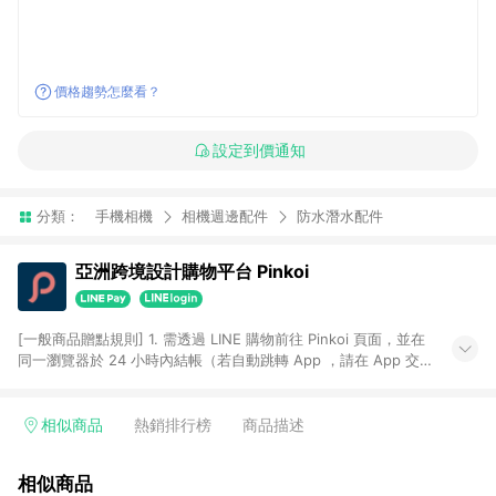
價格趨勢怎麼看？
設定到價通知
分類：
手機相機
相機週邊配件
防水潛水配件
亞洲跨境設計購物平台 Pinkoi
[一般商品贈點規則] 1. 需透過 LINE 購物前往 Pinkoi 頁面，並在
同一瀏覽器於 24 小時內結帳（若自動跳轉 App ，請在 App 交
易），才具點數回饋資格。 2. 點數回饋計算將扣除訂單金額中的
運費與金流手續費與手動輸入之優惠碼折扣。 3. LINE 購物點數
回饋訂單不得享有 Pinkoi 站方優惠，例如首購優惠，P coins，
相似商品
熱銷排行榜
商品描述
全站(不包含手動輸入之優惠碼)。 4. 透過 LINE 購物連結到
Pinkoi 以外之網站購買之商品不具贈點資格。 5. 取消訂單或退貨
相似商品
行為，不具贈點資格，部分退款不在此限。 6. APP 請更新至